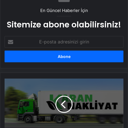
En Güncel Haberler İçin
Sitemize abone olabilirsiniz!
E-
posta
adresinizi
girin
Karan
Nakliyat
ile
Güvenli
ve
Planlı
Taşınma
Deneyimi