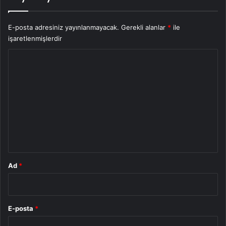
E-posta adresiniz yayınlanmayacak.
Gerekli alanlar
*
ile
işaretlenmişlerdir
Y
o
r
u
m
*
Ad
*
E-posta
*