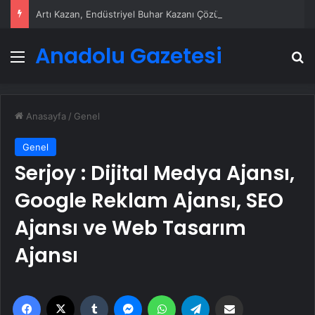
Artı Kazan, Endüstriyel Buhar Kazanı Çözümleriyle Üretim Tesislerine Verimli Sistemler Sunuyor
Anadolu Gazetesi
Menü
A
Anasayfa
/
Genel
Genel
Serjoy : Dijital Medya Ajansı,
Google Reklam Ajansı, SEO
Ajansı ve Web Tasarım
Ajansı
Facebook
X
Tumblr
Messenger
WhatsApp
Telegram
Email'den paylaş