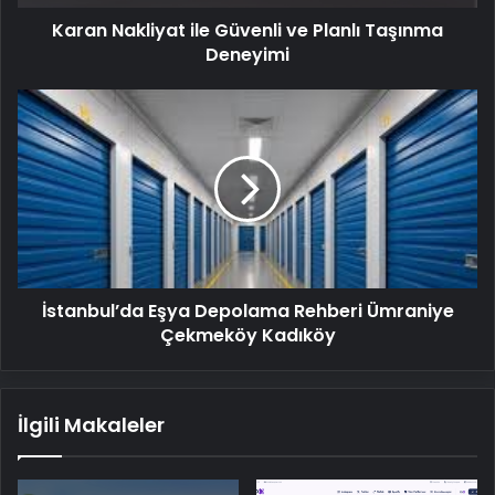
Karan Nakliyat ile Güvenli ve Planlı Taşınma
Deneyimi
İstanbul’da
Eşya
Depolama
Rehberi
Ümraniye
Çekmeköy
Kadıköy
İstanbul’da Eşya Depolama Rehberi Ümraniye
Çekmeköy Kadıköy
İlgili Makaleler