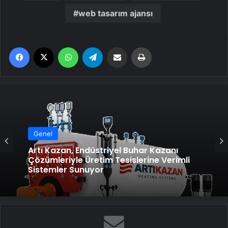
web tasarım ajansı
Facebook
X
WhatsApp
Telegram
Email'den paylaş
Yaz
Genel
Artı Kazan, Endüstriyel Buhar Kazanı
Çözümleriyle Üretim Tesislerine Verimli
Sistemler Sunuyor