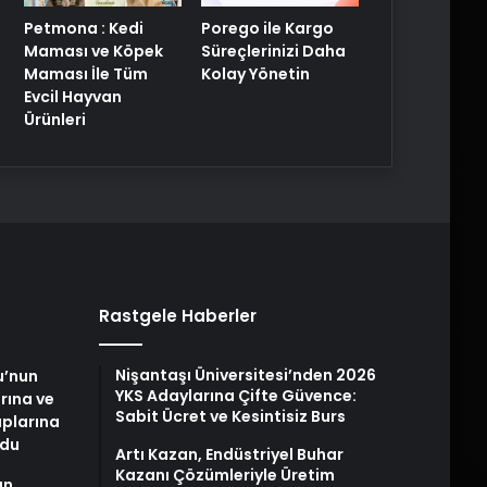
Petmona : Kedi
Porego ile Kargo
Maması ve Köpek
Süreçlerinizi Daha
Maması İle Tüm
Kolay Yönetin
Evcil Hayvan
Ürünleri
Rastgele Haberler
Nişantaşı Üniversitesi’nden 2026
u’nun
YKS Adaylarına Çifte Güvence:
arına ve
Sabit Ücret ve Kesintisiz Burs
plarına
ldu
Artı Kazan, Endüstriyel Buhar
Kazanı Çözümleriyle Üretim
an