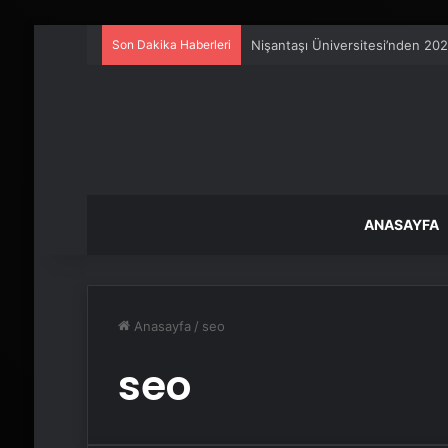
Son Dakika Haberleri
Nişantaşı Üniversitesi’nden 202
ANASAYFA
Anasayfa
/
seo
seo