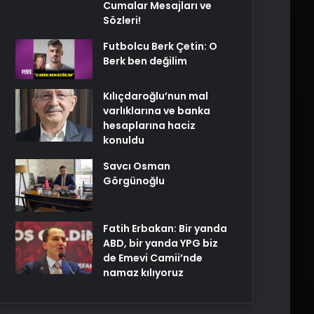
Cumalar Mesajları ve
Sözleri!
Futbolcu Berk Çetin: O
Berk ben değilim
Kılıçdaroğlu’nun mal
varlıklarına ve banka
hesaplarına haciz
konuldu
Savcı Osman
Görgünoğlu
Fatih Erbakan: Bir yanda
ABD, bir yanda YPG biz
de Emevi Camii’nde
namaz kılıyoruz