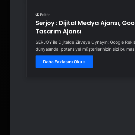
Editör
Serjoy : Dijital Medya Ajansı, G
Tasarım Ajansı
SERJOY ile Dijitalde Zirveye Oynayın: Google Rek
dünyasında, potansiyel müşterilerinizin sizi bulma
Daha Fazlasını Oku »