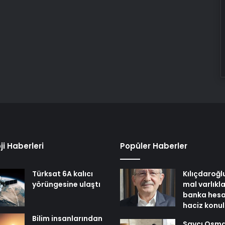
ji Haberleri
Popüler Haberler
Türksat 6A kalıcı
Kılıçdaroğl
yörüngesine ulaştı
mal varlıkl
banka hesa
haciz konu
Bilim insanlarından
Savcı Osm