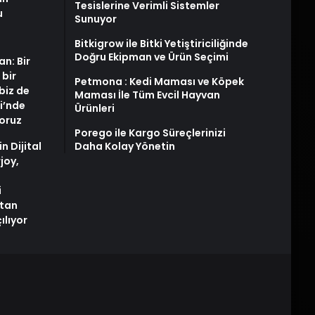
Tesislerine Verimli Sistemler
u
Sunuyor
Bitkigrow ile Bitki Yetiştiriciliğinde
Doğru Ekipman ve Ürün Seçimi
an: Bir
 bir
Petmona : Kedi Maması ve Köpek
biz de
Maması İle Tüm Evcil Hayvan
i’nde
Ürünleri
yoruz
Porego ile Kargo Süreçlerinizi
n Dijital
Daha Kolay Yönetin
joy,
i
tan
ılıyor