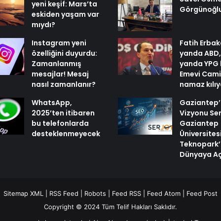
yeni keşif: Mars’ta
Görgünoğl
eskiden yaşam var
mıydı?
Instagram yeni
Fatih Erbak
özelliğini duyurdu:
yanda ABD,
Zamanlanmış
yanda YPG 
mesajlar! Mesaj
Emevi Cami
nasıl zamanlanır?
namaz kılı
WhatsApp,
Gaziantep’i
2025’ten itibaren
Vizyonu Ser
bu telefonlarda
Gaziantep
desteklenmeyecek
Üniversites
Teknopark’
Dünyaya Aç
Sitemap XML
|
RSS Feed
|
Robots
|
Feed RSS
|
Feed Atom
|
Feed Post
Copyright © 2024 Tüm Telif Hakları Saklıdır.