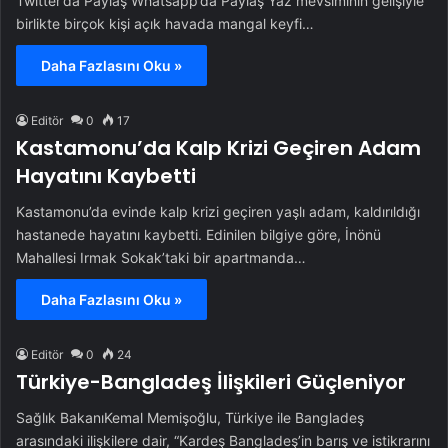
Twitter’da Paylaş Whatsapp’da Paylaş Yaz mevsiminin gelişiyle
birlikte birçok kişi açık havada mangal keyfi…
Daha Fazlasını Oku »
Editör
0
17
Kastamonu’da Kalp Krizi Geçiren Adam
Hayatını Kaybetti
Kastamonu’da evinde kalp krizi geçiren yaşlı adam, kaldırıldığı
hastanede hayatını kaybetti. Edinilen bilgiye göre, İnönü
Mahallesi Irmak Sokak’taki bir apartmanda…
Daha Fazlasını Oku »
Editör
0
24
Türkiye-Bangladeş İlişkileri Güçleniyor
Sağlık BakanıKemal Memişoğlu, Türkiye ile Bangladeş
arasındaki ilişkilere dair, “Kardeş Bangladeş’in barış ve istikrarını