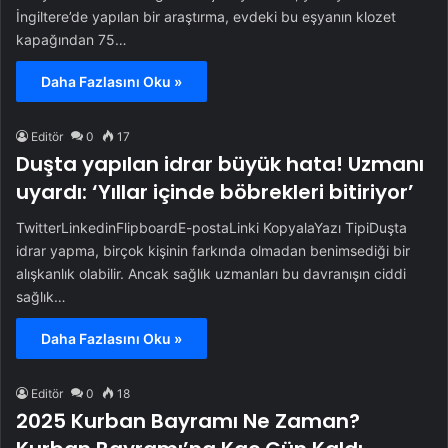
İngiltere’de yapılan bir araştırma, evdeki bu eşyanın klozet
kapağından 75…
Daha Fazlasını Oku »
Editör
0
17
Duşta yapılan idrar büyük hata! Uzmanı
uyardı: ‘Yıllar içinde böbrekleri bitiriyor’
TwitterLinkedinFlipboardE-postaLinki KopyalaYazı TipiDuşta
idrar yapma, birçok kişinin farkında olmadan benimsediği bir
alışkanlık olabilir. Ancak sağlık uzmanları bu davranışın ciddi
sağlık…
Daha Fazlasını Oku »
Editör
0
18
2025 Kurban Bayramı Ne Zaman?