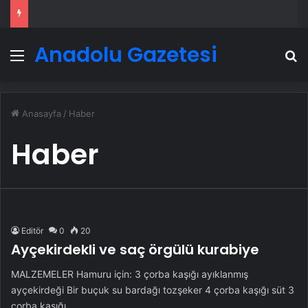
Anadolu Gazetesi
Menü
A
Anasayfa
/
Haber
Haber
Editör
0
20
Ayçekirdekli ve saç örgülü kurabiye
MALZEMELER Hamuru için: 3 çorba kaşığı ayıklanmış
ayçekirdeği Bir buçuk su bardağı tozşeker 4 çorba kaşığı süt 3
çorba kaşığı…