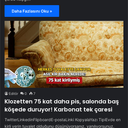
Daha Fazlasını Oku »
Editör
0
7
Klozetten 75 kat daha pis, salonda baş
köşede duruyor! Karbonat tek çaresi
TwitterLinkedinFlipboardE-postaLinki KopyalaYazı TipiEvde en
kirli yerin tuvalet olduğunu düşünüyorsanız, yanılıyorsunuz.