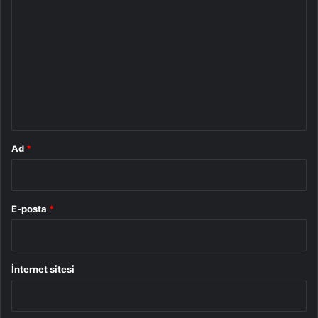
o
r
u
m
*
Ad
*
E-posta
*
İnternet sitesi