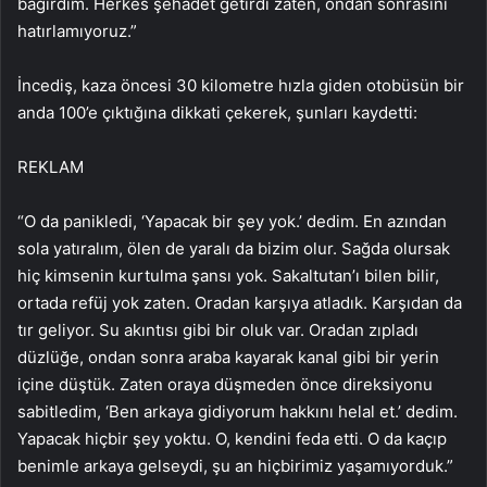
bağırdım. Herkes şehadet getirdi zaten, ondan sonrasını
hatırlamıyoruz.”
İncediş, kaza öncesi 30 kilometre hızla giden otobüsün bir
anda 100’e çıktığına dikkati çekerek, şunları kaydetti:
REKLAM
“O da panikledi, ‘Yapacak bir şey yok.’ dedim. En azından
sola yatıralım, ölen de yaralı da bizim olur. Sağda olursak
hiç kimsenin kurtulma şansı yok. Sakaltutan’ı bilen bilir,
ortada refüj yok zaten. Oradan karşıya atladık. Karşıdan da
tır geliyor. Su akıntısı gibi bir oluk var. Oradan zıpladı
düzlüğe, ondan sonra araba kayarak kanal gibi bir yerin
içine düştük. Zaten oraya düşmeden önce direksiyonu
sabitledim, ‘Ben arkaya gidiyorum hakkını helal et.’ dedim.
Yapacak hiçbir şey yoktu. O, kendini feda etti. O da kaçıp
benimle arkaya gelseydi, şu an hiçbirimiz yaşamıyorduk.”