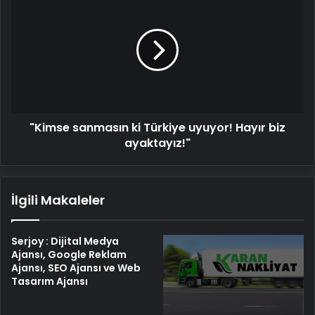
sanmasın
ki
Türkiye
uyuyor!
Hayır
biz
ayaktayız!"
"Kimse sanmasın ki Türkiye uyuyor! Hayır biz
ayaktayız!"
İlgili Makaleler
Serjoy : Dijital Medya
Ajansı, Google Reklam
Ajansı, SEO Ajansı ve Web
Tasarım Ajansı