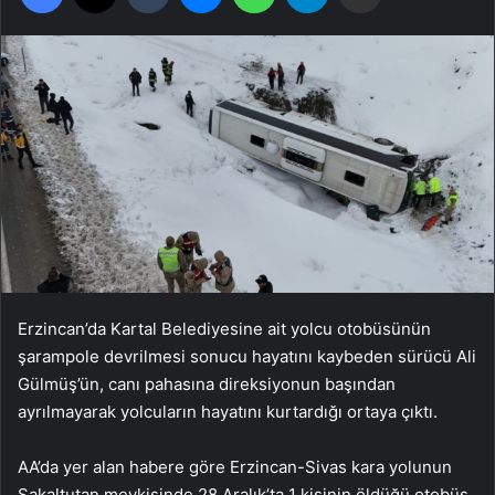
Erzincan’da Kartal Belediyesine ait yolcu otobüsünün
şarampole devrilmesi sonucu hayatını kaybeden sürücü Ali
Gülmüş’ün, canı pahasına direksiyonun başından
ayrılmayarak yolcuların hayatını kurtardığı ortaya çıktı.
AA’da yer alan habere göre Erzincan-Sivas kara yolunun
Sakaltutan mevkisinde 28 Aralık’ta 1 kişinin öldüğü otobüs