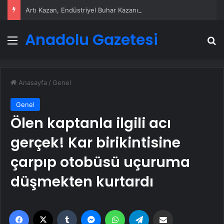
Artı Kazan, Endüstriyel Buhar Kazanı Çözümleriyle Üretim Tesislerine Verimli Sistemler Sunuyor
Anadolu Gazetesi
Menü
A
Anasayfa
/
Genel
Genel
Ölen kaptanla ilgili acı
gerçek! Kar birikintisine
çarpıp otobüsü uçuruma
düşmekten kurtardı
Facebook
X
Tumblr
Messenger
WhatsApp
Telegram
Email'den paylaş