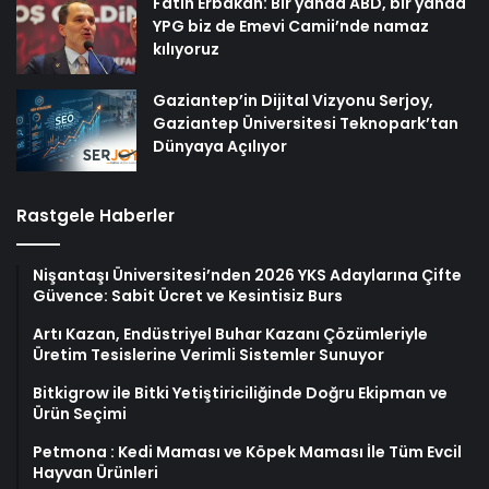
Fatih Erbakan: Bir yanda ABD, bir yanda
YPG biz de Emevi Camii’nde namaz
kılıyoruz
Gaziantep’in Dijital Vizyonu Serjoy,
Gaziantep Üniversitesi Teknopark’tan
Dünyaya Açılıyor
Rastgele Haberler
Nişantaşı Üniversitesi’nden 2026 YKS Adaylarına Çifte
Güvence: Sabit Ücret ve Kesintisiz Burs
Artı Kazan, Endüstriyel Buhar Kazanı Çözümleriyle
Üretim Tesislerine Verimli Sistemler Sunuyor
Bitkigrow ile Bitki Yetiştiriciliğinde Doğru Ekipman ve
Ürün Seçimi
Petmona : Kedi Maması ve Köpek Maması İle Tüm Evcil
Hayvan Ürünleri