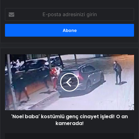
E-
posta
adresinizi
girin
'Noel
baba'
kostümlü
genç
cinayet
işledi!
O
an
kamerada!
'Noel baba' kostümlü genç cinayet işledi! O an
kamerada!
"Kimse