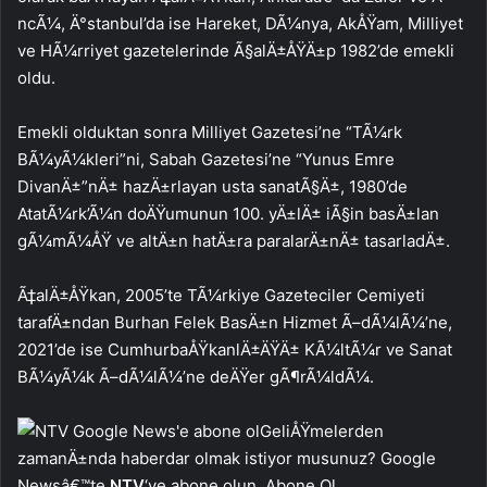
ncÃ¼, Ä°stanbul’da ise Hareket, DÃ¼nya, AkÅŸam, Milliyet
ve HÃ¼rriyet gazetelerinde Ã§alÄ±ÅŸÄ±p 1982’de emekli
oldu.
Emekli olduktan sonra Milliyet Gazetesi’ne “TÃ¼rk
BÃ¼yÃ¼kleri”ni, Sabah Gazetesi’ne “Yunus Emre
DivanÄ±”nÄ± hazÄ±rlayan usta sanatÃ§Ä±, 1980’de
AtatÃ¼rk’Ã¼n doÄŸumunun 100. yÄ±lÄ± iÃ§in basÄ±lan
gÃ¼mÃ¼ÅŸ ve altÄ±n hatÄ±ra paralarÄ±nÄ± tasarladÄ±.
Ã‡alÄ±ÅŸkan, 2005’te TÃ¼rkiye Gazeteciler Cemiyeti
tarafÄ±ndan Burhan Felek BasÄ±n Hizmet Ã–dÃ¼lÃ¼’ne,
2021’de ise CumhurbaÅŸkanlÄ±ÄŸÄ± KÃ¼ltÃ¼r ve Sanat
BÃ¼yÃ¼k Ã–dÃ¼lÃ¼’ne deÄŸer gÃ¶rÃ¼ldÃ¼.
GeliÅŸmelerden
zamanÄ±nda haberdar olmak istiyor musunuz? Google
Newsâ€™te
NTV
‘ye abone olun. Abone Ol