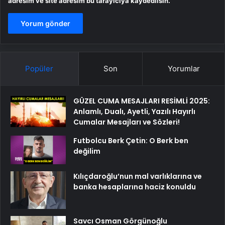
Popüler
Son
Yorumlar
GÜZEL CUMA MESAJLARI RESİMLİ 2025:
Anlamlı, Dualı, Ayetli, Yazılı Hayırlı
Cumalar Mesajları ve Sözleri!
Futbolcu Berk Çetin: O Berk ben
değilim
Kılıçdaroğlu’nun mal varlıklarına ve
banka hesaplarına haciz konuldu
Savcı Osman Görgünoğlu
Fatih Erbakan: Bir yanda ABD, bir