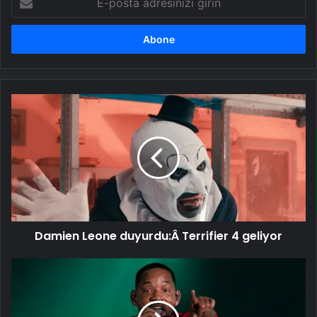
posta
adresinizi
girin
Damien
Leone
duyurdu:Â Terrifier
4
geliyor
Damien Leone duyurdu:Â Terrifier 4 geliyor
Will
Smith'ten
20
yÄ±l