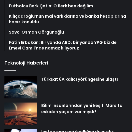
Savcı Osman Görgünoğlu
Fatih Erbakan: Bir yanda ABD, bir yanda YPG biz de
Emevi Camii’nde namaz kılıyoruz
Teknoloji Haberleri
Türksat 6A kalıcı yörüngesine ulaştı
Bilim insanlarından yeni keşif: Mars’ta
eskiden yaşam var mıydı?
Instagram yeni özelliğini duyurdu:
Zamanlanmış mesajlar! Mesaj nasıl
zamanlanır?
WhatsApp, 2025’ten itibaren bu