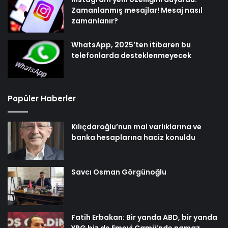
telefonlarda desteklenmeyecek
Popüler Haberler
Kılıçdaroğlu’nun mal varlıklarına ve
banka hesaplarına haciz konuldu
Savcı Osman Görgünoğlu
Fatih Erbakan: Bir yanda ABD, bir yanda
YPG biz de Emevi Camii’nde namaz
kılıyoruz
Gaziantep’in Dijital Vizyonu Serjoy,
Gaziantep Üniversitesi Teknopark’tan