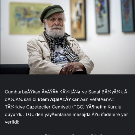
CumhurbaÅŸkanlÄ±ÄŸÄ± KÃ¼ltÃ¼r ve Sanat BÃ¼yÃ¼k Ã–
dÃ¼lÃ¼ sahibi
Etem Ã‡alÄ±ÅŸkan
‘Ä±n vefatÄ±nÄ±
TÃ¼rkiye Gazeteciler Cemiyeti (TGC) YÃ¶netim Kurulu
duyurdu. TGC’den yayÄ±nlanan mesajda ÅŸu ifadelere yer
verildi: