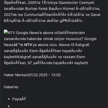
Ã‡alÄ±ÅŸkan, 2005’te TÃ¼rkiye Gazeteciler Cemiyeti
tarafÄ±ndan Burhan Felek BasÄ±n Hizmet Ã–dÃ¼lÃ¼’ne,
2021’de ise CumhurbaÅŸkanlÄ±ÄŸÄ± KÃ¼ltÃ¼r ve Sanat
BÃ¼yÃ¼k Ã–dÃ¼lÃ¼’ne deÄŸer gÃ¶rÃ¼ldÃ¼.
GeliÅŸmelerden
zamanÄ±nda haberdar olmak istiyor musunuz? Google
Newsâ€™te
NTV
‘ye abone olun. Abone Ol Kaligrafi
sanatÃ§Ä±sÄ± Etem Ã‡alÄ±ÅŸkan hayatÄ±nÄ±
kaybettiKaligrafi sanatÃ§Ä±sÄ± ve ressam Etem
Ã‡alÄ±ÅŸkan, 97 yaÅŸÄ±nda hayatÄ±nÄ± kaybetti.
Haber Merkezi
01.02.2025 – 13:02
Haberler
PaylaÅŸ