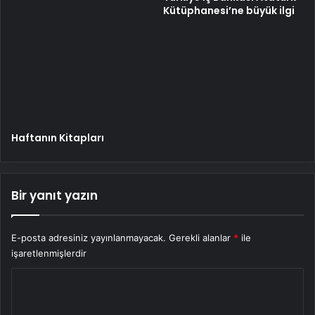
Kütüphanesi’ne büyük ilgi
Haftanın Kitapları
Bir yanıt yazın
E-posta adresiniz yayınlanmayacak.
Gerekli alanlar
*
ile
işaretlenmişlerdir
Y
o
r
u
m