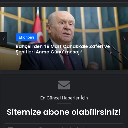
Ekonomi
Bahçeli’den ’18 Mart Çanakkale Zaferi ve
Şehitleri Anma Günü’ mesajı!
En Güncel Haberler İçin
Sitemize abone olabilirsiniz!
E-