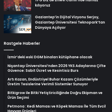
Dünyaya Açılıyor
Rastgele Haberler
İzmir’deki eski DGM binaları kütüphane olacak
Nişantaşı Üniversitesi’nden 2026 YKS Adaylarına Çifte
Güvence: Sabit Ücret ve Kesintisiz Burs
Artı Kazan, Endüstriyel Buhar Kazanı Çözümleriyle
Üretim Tesislerine Verimli Sistemler Sunuyor
Bitkigrow ile Bitki Yetiştiriciliğinde Doğru Ekipman ve
Ürün Seçimi
Petmona : Kedi Maması ve Köpek Maması İle Tüm Evcil
Hayvan Ürünleri
Sitemap XML
|
RSS Feed
|
Robots
|
Feed RSS
|
Feed Atom
|
Feed
Post