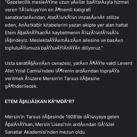
“Gazetecilik mesleÄŸine uzun yÄ±llar baÅŸarÄ±yla hizmet
veren TÃ¼rkiye’nin en Ã¶nemli kaligrafi
sanatkarlarÄ±ndan, AtatÃ¼rk’Ã¼n imzasÄ±nÄ± stilize
eden, AnÄ±tkabir kitabelerini yazan ekipte yer alan hattat
Etem Ã‡alÄ±ÅŸkan’Ä± kaybetmenin Ã¼zÃ¼ntÃ¼sÃ¼
iÃ§indeyiz. MeslektaÅŸÄ±mÄ±zÄ±n ailesine ve basÄ±n
topluluÄŸumuza baÅŸsaÄŸlÄ±ÄŸÄ± diliyoruz.”
Usta sanatÃ§Ä±nÄ±n cenazesi, yarÄ±n Ã¶ÄŸle vakti Levent
Afet Yolal Camisi’ndeki tÃ¶renin ardÄ±ndan topraÄŸa
verilmek Ã¼zere Mersin’in Tarsus ilÃ§esine
gÃ¶nderilecek.
ETEM Ã‡ALIÅžKAN KÄ°MDÄ°R?
Mersin’in Tarsus ilÃ§esinde 1928’de dÃ¼nyaya gelen
Ã‡alÄ±ÅŸkan, Mersin Lisesi’nin ardÄ±ndan GÃ¼zel
Sanatlar Akademisi’nden mezun oldu.