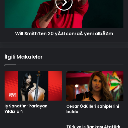
sonraÂ yeni
albÃ¼m
Will Smith'ten 20 yÄ±l sonraÂ yeni albÃ¼m
İlgili Makaleler
İş Sanat’ın ‘Parlayan
Cesar Ödülleri sahiplerini
Yıldızlar’ı
buldu
Türkiye İş Bankası Atatürk