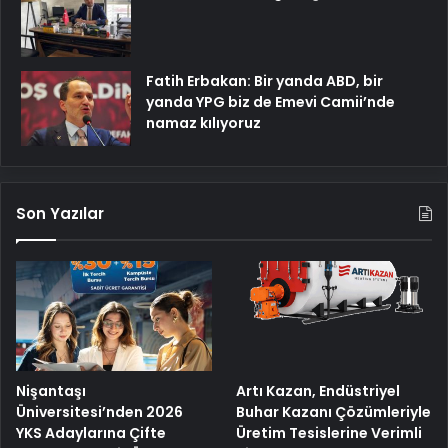
yanda YPG biz de Emevi Camii’nde
namaz kılıyoruz
Son Yazılar
Nişantaşı
Artı Kazan, Endüstriyel
Üniversitesi’nden 2026
Buhar Kazanı Çözümleriyle
YKS Adaylarına Çifte
Üretim Tesislerine Verimli
Güvence: Sabit Ücret ve
Sistemler Sunuyor
Kesintisiz Burs