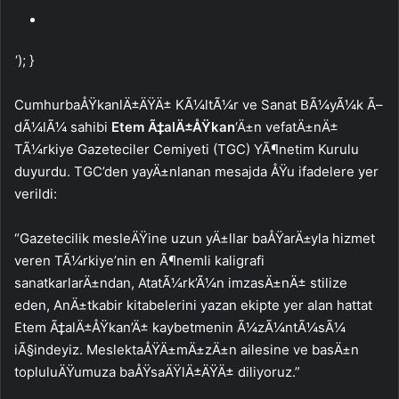
‘); }
CumhurbaÅŸkanlÄ±ÄŸÄ± KÃ¼ltÃ¼r ve Sanat BÃ¼yÃ¼k Ã–
dÃ¼lÃ¼ sahibi
Etem Ã‡alÄ±ÅŸkan
‘Ä±n vefatÄ±nÄ±
TÃ¼rkiye Gazeteciler Cemiyeti (TGC) YÃ¶netim Kurulu
duyurdu. TGC’den yayÄ±nlanan mesajda ÅŸu ifadelere yer
verildi:
“Gazetecilik mesleÄŸine uzun yÄ±llar baÅŸarÄ±yla hizmet
veren TÃ¼rkiye’nin en Ã¶nemli kaligrafi
sanatkarlarÄ±ndan, AtatÃ¼rk’Ã¼n imzasÄ±nÄ± stilize
eden, AnÄ±tkabir kitabelerini yazan ekipte yer alan hattat
Etem Ã‡alÄ±ÅŸkan’Ä± kaybetmenin Ã¼zÃ¼ntÃ¼sÃ¼
iÃ§indeyiz. MeslektaÅŸÄ±mÄ±zÄ±n ailesine ve basÄ±n
topluluÄŸumuza baÅŸsaÄŸlÄ±ÄŸÄ± diliyoruz.”