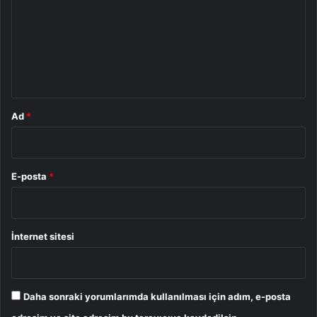
*
Ad
*
E-posta
*
İnternet sitesi
Daha sonraki yorumlarımda kullanılması için adım, e-posta
adresim ve site adresim bu tarayıcıya kaydedilsin.