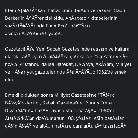
Etem Ã‡alÄ±ÅŸkan, hattat Emin BarÄ±n ve ressam Sabri
Berker’in Ã¶ÄŸrencisi oldu, AnÄ±tkabir kitabelerinin
yazÄ±lÄ±ÅŸÄ±nda Emin BarÄ±nâ€™Ä±n
asistanlÄ±ÄŸÄ±nÄ± yaptÄ±.
GazeteciliÄŸe Yeni Sabah Gazetesi’nde ressam ve kaligraf
olarak baÅŸlayan Ã‡alÄ±ÅŸkan, Ankaraâ€™da Zafer ve Ã–
ncÃ¼, Ä°stanbul’da ise Hareket, DÃ¼nya, AkÅŸam, Milliyet
ve HÃ¼rriyet gazetelerinde Ã§alÄ±ÅŸÄ±p 1982’de emekli
oldu.
Emekli olduktan sonra Milliyet Gazetesi’ne “TÃ¼rk
BÃ¼yÃ¼kleri”ni, Sabah Gazetesi’ne “Yunus Emre
DivanÄ±”nÄ± hazÄ±rlayan usta sanatÃ§Ä±, 1980’de
AtatÃ¼rk’Ã¼n doÄŸumunun 100. yÄ±lÄ± iÃ§in basÄ±lan
gÃ¼mÃ¼ÅŸ ve altÄ±n hatÄ±ra paralarÄ±nÄ± tasarladÄ±.