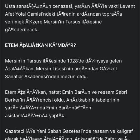
Usta sanatÃ§Ä±nÄ±n cenazesi, yarÄ±n Ã¶ÄŸle vakti Levent
Afet Yolal Camisi’ndeki tÃ¶renin ardÄ±ndan topraÄŸa
verilmek Ã¼zere Mersin’in Tarsus ilÃ§esine
gÃ¶nderilecek.
ETEM Ã‡ALIÅžKAN KÄ°MDÄ°R?
Mersin’in Tarsus ilÃ§esinde 1928’de dÃ¼nyaya gelen
Ã‡alÄ±ÅŸkan, Mersin Lisesi’nin ardÄ±ndan GÃ¼zel
Sanatlar Akademisi’nden mezun oldu.
Etem Ã‡alÄ±ÅŸkan, hattat Emin BarÄ±n ve ressam Sabri
Berker’in Ã¶ÄŸrencisi oldu, AnÄ±tkabir kitabelerinin
yazÄ±lÄ±ÅŸÄ±nda Emin BarÄ±nâ€™Ä±n
asistanlÄ±ÄŸÄ±nÄ± yaptÄ±.
GazeteciliÄŸe Yeni Sabah Gazetesi’nde ressam ve kaligraf
olarak baÅŸlayan Ã‡alÄ±ÅŸkan, Ankaraâ€™da Zafer ve Ã–