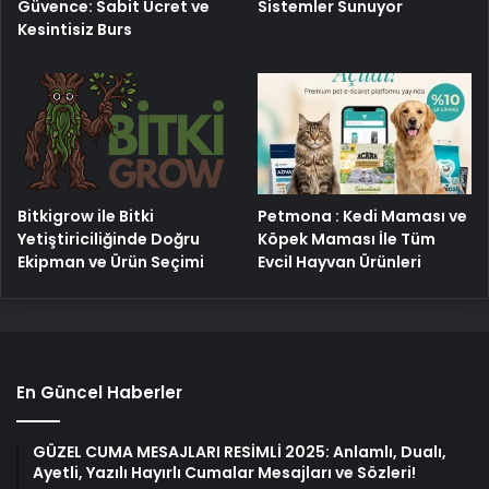
Bitkigrow ile Bitki
Petmona : Kedi Maması ve
Yetiştiriciliğinde Doğru
Köpek Maması İle Tüm
Ekipman ve Ürün Seçimi
Evcil Hayvan Ürünleri
En Güncel Haberler
GÜZEL CUMA MESAJLARI RESİMLİ 2025: Anlamlı, Dualı,
Ayetli, Yazılı Hayırlı Cumalar Mesajları ve Sözleri!
Futbolcu Berk Çetin: O Berk ben değilim
Kılıçdaroğlu’nun mal varlıklarına ve banka hesaplarına
haciz konuldu