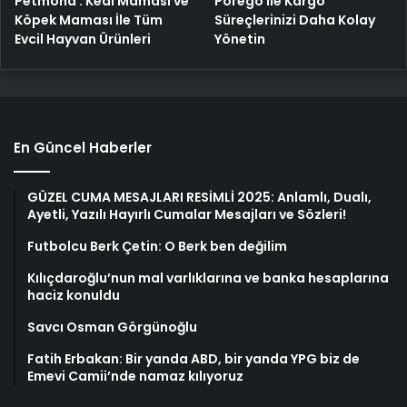
Petmona : Kedi Maması ve
Porego ile Kargo
Köpek Maması İle Tüm
Süreçlerinizi Daha Kolay
Evcil Hayvan Ürünleri
Yönetin
En Güncel Haberler
GÜZEL CUMA MESAJLARI RESİMLİ 2025: Anlamlı, Dualı,
Ayetli, Yazılı Hayırlı Cumalar Mesajları ve Sözleri!
Futbolcu Berk Çetin: O Berk ben değilim
Kılıçdaroğlu’nun mal varlıklarına ve banka hesaplarına
haciz konuldu
Savcı Osman Görgünoğlu
Fatih Erbakan: Bir yanda ABD, bir yanda YPG biz de
Emevi Camii’nde namaz kılıyoruz