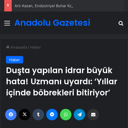
Artı Kazan, Endüstriyel Buhar Kazanı Çözümleriyle Üretim Tesislerine Verimli Sistemler Sunuyor
Anadolu Gazetesi
Menü
A
Anasayfa
/
Haber
Haber
Duşta yapılan idrar büyük
hata! Uzmanı uyardı: ‘Yıllar
içinde böbrekleri bitiriyor’
Facebook
X
Tumblr
Messenger
WhatsApp
Telegram
Email'den paylaş