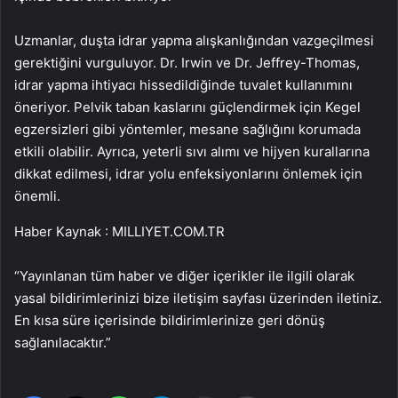
Uzmanlar, duşta idrar yapma alışkanlığından vazgeçilmesi
gerektiğini vurguluyor. Dr. Irwin ve Dr. Jeffrey-Thomas,
idrar yapma ihtiyacı hissedildiğinde tuvalet kullanımını
öneriyor. Pelvik taban kaslarını güçlendirmek için Kegel
egzersizleri gibi yöntemler, mesane sağlığını korumada
etkili olabilir. Ayrıca, yeterli sıvı alımı ve hijyen kurallarına
dikkat edilmesi, idrar yolu enfeksiyonlarını önlemek için
önemli.
Haber Kaynak : MILLIYET.COM.TR
“Yayınlanan tüm haber ve diğer içerikler ile ilgili olarak
yasal bildirimlerinizi bize iletişim sayfası üzerinden iletiniz.
En kısa süre içerisinde bildirimlerinize geri dönüş
sağlanılacaktır.”
Facebook
X
WhatsApp
Telegram
Email'den paylaş
Yaz