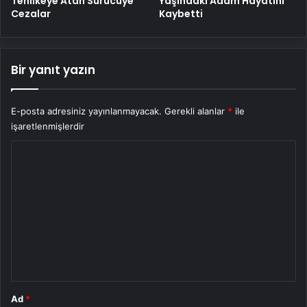
Tehlikeye Atan Sürücüye
Yaşındaki Adam Hayatını
Cezalar
Kaybetti
Bir yanıt yazın
E-posta adresiniz yayınlanmayacak.
Gerekli alanlar
*
ile
işaretlenmişlerdir
Y
o
r
u
m
*
Ad
*