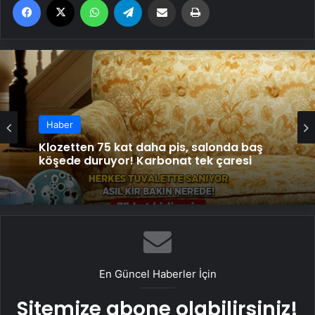
Haber
Klozetten 75 kat daha pis, salonda baş
köşede duruyor! Karbonat tek çaresi
En Güncel Haberler İçin
Sitemize abone olabilirsiniz!