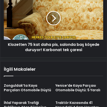
75
kat
daha
pis,
salonda
baş
köşede
duruyor!
Klozetten 75 kat daha pis, salonda baş köşede
Karbonat
tek
duruyor! Karbonat tek çaresi
çaresi
İlgili Makaleler
Zonguldak’ta Kaya
Yenice’de Kaya Parçası
Parçaları Otomobile Düştü
Otomobile Düştü: 5 Yaralı
İhlal Yaparak Trafiği
Traktör Kazasında 41