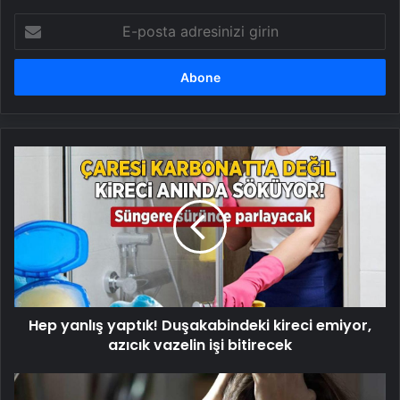
E-
posta
adresinizi
girin
Hep
yanlış
yaptık!
Duşakabindeki
kireci
emiyor,
azıcık
vazelin
işi
Hep yanlış yaptık! Duşakabindeki kireci emiyor,
bitirecek
azıcık vazelin işi bitirecek
Kadınlarda
tükenmişlik,