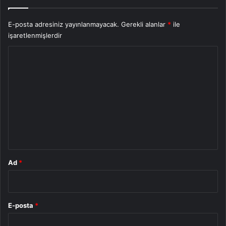
E-posta adresiniz yayınlanmayacak.
Gerekli alanlar
*
ile
işaretlenmişlerdir
Y
o
r
u
m
*
Ad
*
E-posta
*