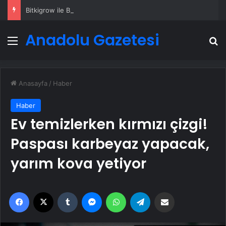
Bitkigrow ile Bitki Yetiştiriciliğinde Doğru Ekipman ve Ürün Seçimi
Anadolu Gazetesi
Menü
A
Anasayfa
/
Haber
Haber
Ev temizlerken kırmızı çizgi!
Paspası karbeyaz yapacak,
yarım kova yetiyor
Facebook
X
Tumblr
Messenger
WhatsApp
Telegram
Email'den paylaş