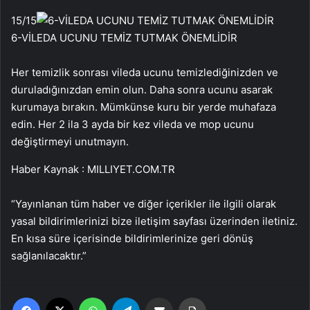
15
/15
6-VİLEDA UCUNU TEMİZ TUTMAK ÖNEMLİDİR
Her temizlik sonrası vileda ucunu temizlediğinizden ve
duruladığınızdan emin olun. Daha sonra ucunu asarak
kurumaya bırakın. Mümkünse kuru bir yerde muhafaza
edin. Her 2 ila 3 ayda bir kez vileda ve mop ucunu
değiştirmeyi unutmayın.
Haber Kaynak : MILLIYET.COM.TR
“Yayınlanan tüm haber ve diğer içerikler ile ilgili olarak
yasal bildirimlerinizi bize iletişim sayfası üzerinden iletiniz.
En kısa süre içerisinde bildirimlerinize geri dönüş
sağlanılacaktır.”
Facebook
X
WhatsApp
Telegram
Email'den paylaş
Yaz