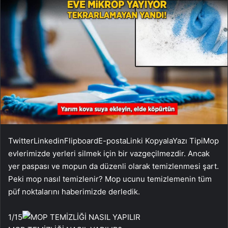
Twitter
Linkedin
Flipboard
E-posta
Linki Kopyala
Yazı Tipi
Mop
evlerimizde yerleri silmek için bir vazgeçilmezdir. Ancak
yer paspası ve mopun da düzenli olarak temizlenmesi şart.
Peki mop nasıl temizlenir? Mop ucunu temizlemenin tüm
püf noktalarını haberimizde derledik.
1
/15