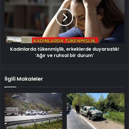
erkeklerde
duyarsızlık!
‘Ağır
ve
ruhsal
bir
durum'
Kadınlarda tükenmişlik, erkeklerde duyarsızlık!
‘Ağır ve ruhsal bir durum'
İlgili Makaleler