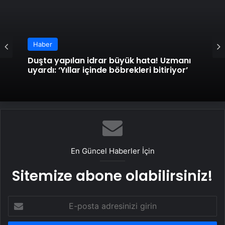
Haber
Duşta yapılan idrar büyük hata! Uzmanı
uyardı: ‘Yıllar içinde böbrekleri bitiriyor’
En Güncel Haberler İçin
Sitemize abone olabilirsiniz!
E-
posta
adresinizi