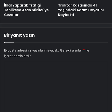
İhlal Yaparak Trafiği
Traktör Kazasında 41
Tehlikeye Atan Sürücüye
Yaşındaki Adam Hayatını
Cezalar
Kaybetti
Bir yanıt yazın
E-posta adresiniz yayınlanmayacak.
Gerekli alanlar
*
ile
işaretlenmişlerdir
Y
o
r
u
m
*