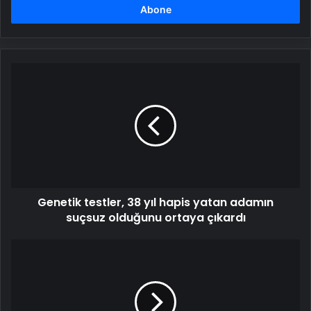
girin
Genetik
testler,
38
yıl
hapis
yatan
adamın
suçsuz
olduğunu
Genetik testler, 38 yıl hapis yatan adamın
ortaya
çıkardı
suçsuz olduğunu ortaya çıkardı
Yunus
Yeşil