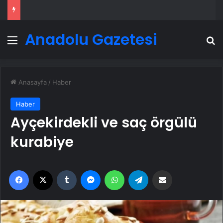
Anadolu Gazetesi
Menü
A
Anasayfa
/
Haber
Haber
Ayçekirdekli ve saç örgülü
kurabiye
Facebook
X
Tumblr
Messenger
WhatsApp
Telegram
Email'den paylaş