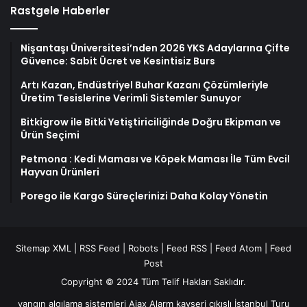
Rastgele Haberler
Nişantaşı Üniversitesi’nden 2026 YKS Adaylarına Çifte
Güvence: Sabit Ücret ve Kesintisiz Burs
Artı Kazan, Endüstriyel Buhar Kazanı Çözümleriyle
Üretim Tesislerine Verimli Sistemler Sunuyor
Bitkigrow ile Bitki Yetiştiriciliğinde Doğru Ekipman ve
Ürün Seçimi
Petmona : Kedi Maması ve Köpek Maması İle Tüm Evcil
Hayvan Ürünleri
Porego ile Kargo Süreçlerinizi Daha Kolay Yönetin
Sitemap XML
|
RSS Feed
|
Robots
|
Feed RSS
|
Feed Atom
|
Feed
Post
Copyright © 2024 Tüm Telif Hakları Saklıdır.
yangın algılama sistemleri
Ajax Alarm
kayseri çıkışlı İstanbul Turu