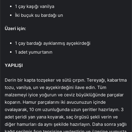
1 çay kaşığı vanilya
İki buçuk su bardağı un
Üzeri için:
1 çay bardağı ayıklanmış ayçekirdeği
1 adet yumurtanın
YAPILIŞI
Derin bir kapta tozşeker ve sütü çırpın. Tereyağı, kabartma
tozu, vanilya, un ve ayçekirdeğini ilave edin. Tüm
malzemeyi iyice yoğurun ve ceviz büyüklüğünde parçalar
koparın. Hamur parçalarını iki avucunuzun içinde
ovalayarak, 10 cm uzunluğunda uzun şeritler hazırlayın. 3
adet şeridi yan yana koyarak, saç örgüsü şekli verin ve
diğer hamurları da aynı şekilde hazırlayın. Daha sonra yağlı
kağıt serilmiş fırın tepsisine yerleştirin ve üzerine yumurta