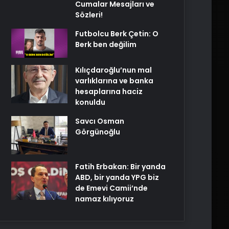
Cumalar Mesajları ve
Sözleri!
Futbolcu Berk Çetin: O
Berk ben değilim
Kılıçdaroğlu’nun mal
varlıklarına ve banka
hesaplarına haciz
konuldu
Savcı Osman
Görgünoğlu
Fatih Erbakan: Bir yanda
ABD, bir yanda YPG biz
de Emevi Camii’nde
namaz kılıyoruz