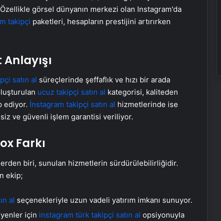
. Özellikle görsel dünyanın merkezi olan Instagram'da
m takipçi
paketleri, hesapların prestijini artırırken
 Anlayışı
pçi satın al
süreçlerinde şeffaflık ve hızı bir arada
oluşturulan
ucuz takipçi satın al
kategorisi, kaliteden
p ediyor.
İnstagram takipçi satın al
hizmetlerinde ise
iz ve güvenli işlem garantisi veriliyor.
yox Farkı
rden biri, sunulan hizmetlerin sürdürülebilirliğidir.
n ekip;
ın al
seçenekleriyle uzun vadeli yatırım imkanı sunuyor.
yenler için
instagram türk takipçi satın al
opsiyonuyla