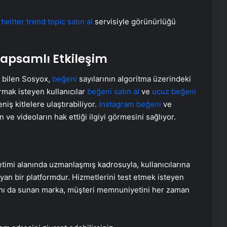
n
twitter trend topic satın al
servisiyle görünürlüğü
Kapsamlı Etkileşim
ı bilen Sosyox,
beğeni
sayılarının algoritma üzerindeki
rmak isteyen kullanıcılar
beğeni satın al
ve
ucuz beğeni
niş kitlelere ulaştırabiliyor.
İnstagram beğeni
ve
n ve videoların hak ettiği ilgiyi görmesini sağlıyor.
timi alanında uzmanlaşmış kadrosuyla, kullanıcılarına
yan bir platformdur. Hizmetlerini test etmek isteyen
ı da sunan marka, müşteri memnuniyetini her zaman
Sevinçler Sağlık: Trusted Hygiene
Product Manufacturer in Turkey