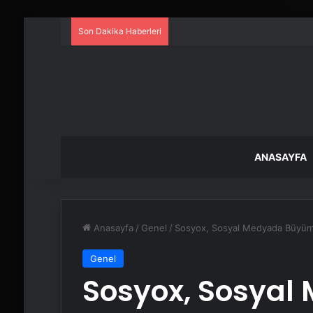
Son Dakika Haberleri
ANASAYFA
Anasayfa
/
Genel
/
Sosyox, Sosyal Medyada Büyüme
Genel
Sosyox, Sosyal