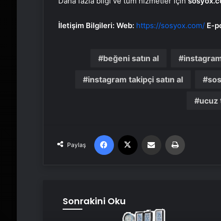
Daha fazla bilgi ve tüm hizmetler için
sosyox.
İletişim Bilgileri:
Web:
https://sosyox.com/
E-p
beğeni satın al
instagram
instagram takipçi satın al
so
ucuz t
Facebook
X
Email'den paylaş
Yaz
Paylaş
Sonrakini Oku