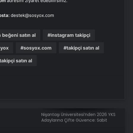
com
adresini ziyaret edebilirsiniz.
Esat Bey Shop ile Sosyal Medya
osta:
destek@sosyox.com
Hizmetlerinde Güçlü Panel
Deneyimi
 beğeni satın al
instagram takipçi
İnternet Ve Fiber Internet Rehberi
syox
sosyox.com
takipçi satın al
akipçi satın al
25 Yıllık Miras Davasında Gözler
Temmuz Ayındaki Karar
Duruşmasına Çevrildi
İstanbul’da Eşya Depolama Rehberi
Ümraniye Çekmeköy Kadıköy
Nişantaşı Üniversitesi’nden 2026 YKS
Adaylarına Çifte Güvence: Sabit
Ücret ve Kesintisiz Burs