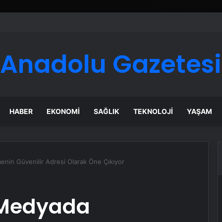
Anadolu Gazetesi
HABER
EKONOMI
SAĞLIK
TEKNOLOJI
YAŞAM
nin Güvenilir Adresi Olarak Öne Çıkıyor
 Medyada