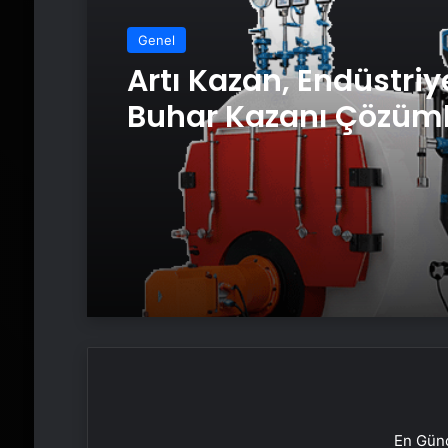
Genel
Artı Kazan, Endüstriy
Buhar Kazanı Çözüml
Üretim Tesislerine Ve
Sistemler Sunuyor
En Günc