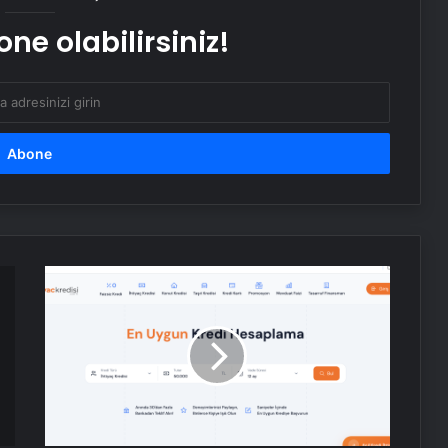
ne olabilirsiniz!
Esat Bey Shop ile Sosyal Medya
Hizmetlerinde Güçlü Panel
Deneyimi
İnternet Ve Fiber Internet Rehberi
25 Yıllık Miras Davasında Gözler
Temmuz Ayındaki Karar
Duruşmasına Çevrildi
İhtiyaçKredisi.com
İstanbul’da Eşya Depolama Rehberi
Sizlere
Ümraniye Çekmeköy Kadıköy
Uygun
Kredi
Teklifleri
Nişantaşı Üniversitesi’nden 2026 YKS
Sağlıyor
Adaylarına Çifte Güvence: Sabit
Ücret ve Kesintisiz Burs