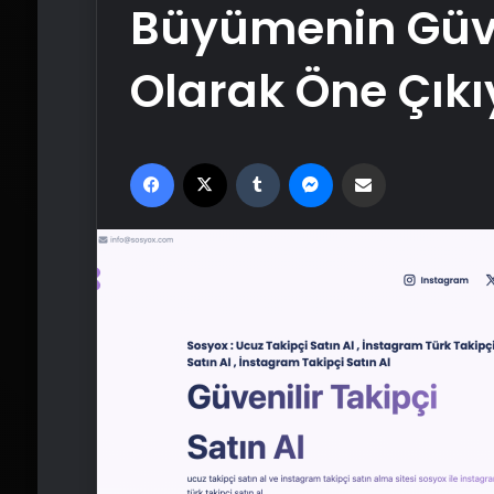
Büyümenin Güve
Olarak Öne Çıkı
Facebook
X
Tumblr
Messenger
Email'den paylaş