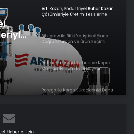
Artı Kazan, Endüstriyel Buhar Kazanı
Çözümleriyle Üretim Tesislerine
Verimli Sistemler Sunuyor
el
eriyle
Bitkigrow ile Bitki Yetiştiriciliğinde
Doğru Ekipman ve Ürün Seçimi
rimli
Petmona : Kedi Maması ve Köpek
Maması İle Tüm Evcil Hayvan
Ürünleri
Porego ile Kargo Süreçlerinizi Daha
Kolay Yönetin
Sevinçler Sağlık: Trusted Hygiene
Product Manufacturer in Turkey
el Haberler İçin