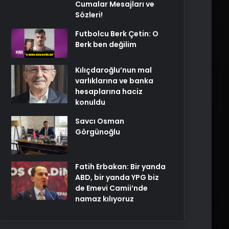
Cumalar Mesajları ve
Sözleri!
Futbolcu Berk Çetin: O
Berk ben değilim
Kılıçdaroğlu’nun mal
varlıklarına ve banka
hesaplarına haciz
konuldu
Savcı Osman
Görgünoğlu
Fatih Erbakan: Bir yanda
ABD, bir yanda YPG biz
de Emevi Camii’nde
namaz kılıyoruz