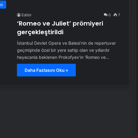
mi
Editör
0
7
‘Romeo ve Juliet’ prömiyeri
gerçekleştirildi
İstanbul Devlet Opera ve Balesi’nin de repertuvar
geçmişinde özel bir yere sahip olan ve yıllardır
heyecanla beklenen Prokofyev’in ‘Romeo ve…
Daha Fazlasını Oku »