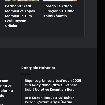
Petmona : Kedi
Porego ile Kargo
Maması ve Köpek
Süreçlerinizi Daha
Maması İle Tüm
Kolay Yönetin
Evcil Hayvan
Ürünleri
Rastgele Haberler
Nişantaşı Üniversitesi’nden 2026
u’nun
YKS Adaylarına Çifte Güvence:
arına ve
Sabit Ücret ve Kesintisiz Burs
plarına
ldu
Artı Kazan, Endüstriyel Buhar
Kazanı Çözümleriyle Üretim
an