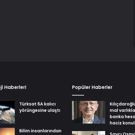
ji Haberleri
Popüler Haberler
Türksat 6A kalıcı
Kılıçdaroğl
yörüngesine ulaştı
mal varlıkl
banka hesa
haciz konu
Bilim insanlarından
Savcı Osm