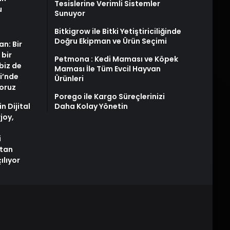
Tesislerine Verimli Sistemler
u
Sunuyor
Bitkigrow ile Bitki Yetiştiriciliğinde
Doğru Ekipman ve Ürün Seçimi
an: Bir
 bir
Petmona : Kedi Maması ve Köpek
biz de
Maması İle Tüm Evcil Hayvan
i’nde
Ürünleri
yoruz
Porego ile Kargo Süreçlerinizi
n Dijital
Daha Kolay Yönetin
joy,
i
tan
ılıyor