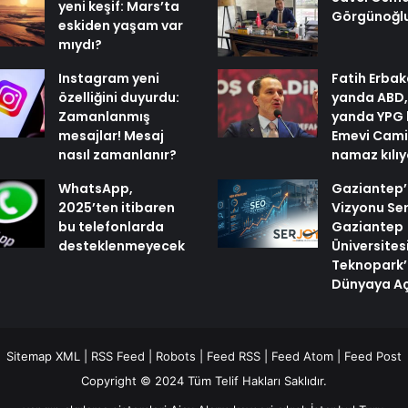
yeni keşif: Mars’ta
Görgünoğl
eskiden yaşam var
mıydı?
Instagram yeni
Fatih Erbak
özelliğini duyurdu:
yanda ABD,
Zamanlanmış
yanda YPG 
mesajlar! Mesaj
Emevi Cami
nasıl zamanlanır?
namaz kılı
WhatsApp,
Gaziantep’i
2025’ten itibaren
Vizyonu Ser
bu telefonlarda
Gaziantep
desteklenmeyecek
Üniversites
Teknopark’
Dünyaya Aç
Sitemap XML
|
RSS Feed
|
Robots
|
Feed RSS
|
Feed Atom
|
Feed Post
Copyright © 2024 Tüm Telif Hakları Saklıdır.