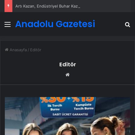
Artı Kazan, Endüstriyel Buhar Kazanı Çözümleriyle Üretim Tesislerine Verimli Sistemler Sunuyor
Anadolu Gazetesi
Menü
A
Anasayfa
/
Editör
Editör
Web
sitesi