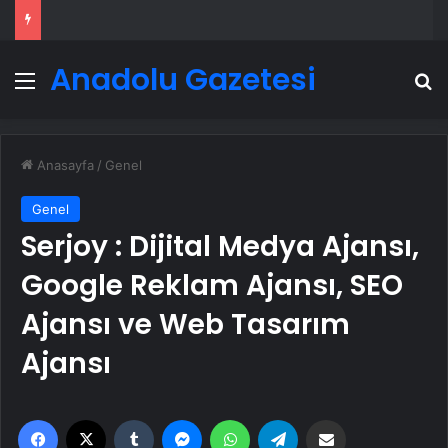
Anadolu Gazetesi
Menü
A
Anasayfa
/
Genel
Genel
Serjoy : Dijital Medya Ajansı,
Google Reklam Ajansı, SEO
Ajansı ve Web Tasarım
Ajansı
Facebook
X
Tumblr
Messenger
WhatsApp
Telegram
Email'den paylaş