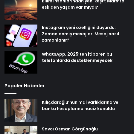
Bilim insanlarından yeni keşif: Mars’ta
eskiden yaşam var mıydı?
Instagram yeni özelliğini duyurdu:
Zamanlanmış mesajlar! Mesaj nasıl
zamanlanır?
WhatsApp, 2025’ten itibaren bu
telefonlarda desteklenmeyecek
Popüler Haberler
Kılıçdaroğlu’nun mal varlıklarına ve
banka hesaplarına haciz konuldu
Savcı Osman Görgünoğlu