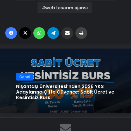
web tasarım ajansı
Facebook
X
WhatsApp
Telegram
Email'den paylaş
Yaz
Genel
Nişantaşı Üniversitesi’nden 2026 YKS
Adaylarına Çifte Güvence: Sabit Ücret ve
Kesintisiz Burs