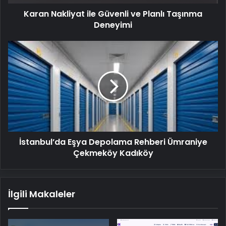
Karan Nakliyat ile Güvenli ve Planlı Taşınma
Deneyimi
İstanbul’da
Eşya
Depolama
Rehberi
Ümraniye
Çekmeköy
Kadıköy
İstanbul’da Eşya Depolama Rehberi Ümraniye
Çekmeköy Kadıköy
İlgili Makaleler