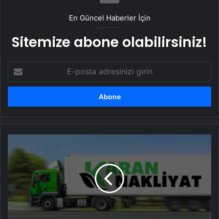
En Güncel Haberler İçin
Sitemize abone olabilirsiniz!
E-
posta
adresinizi
girin
Karan
Nakliyat
ile
Güvenli
ve
Planlı
Taşınma
Deneyimi