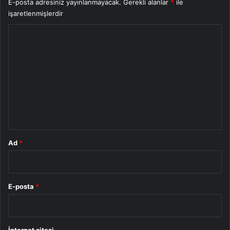
E-posta adresiniz yayınlanmayacak.
Gerekli alanlar
*
ile
işaretlenmişlerdir
Y
o
r
u
m
*
Ad
*
E-posta
*
İnternet sitesi