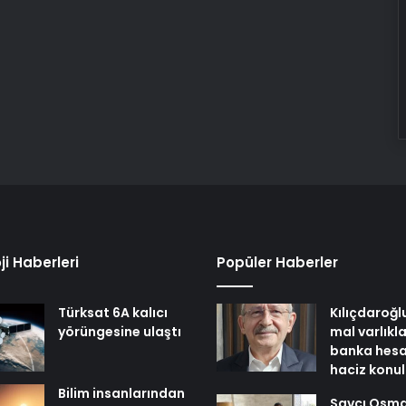
ji Haberleri
Popüler Haberler
Türksat 6A kalıcı
Kılıçdaroğl
yörüngesine ulaştı
mal varlıkl
banka hesa
haciz konu
Bilim insanlarından
Savcı Osm