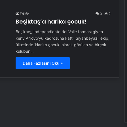
Editör
0
2
Beşiktaş’a harika çocuk!
Beşiktaş, Independiente del Valle forması giyen
Keny Arroyo’yu kadrosuna kattı. Siyahbeyazlı ekip,
ülkesinde ‘Harika çocuk’ olarak görülen ve birçok
kulübün…
Daha Fazlasını Oku »