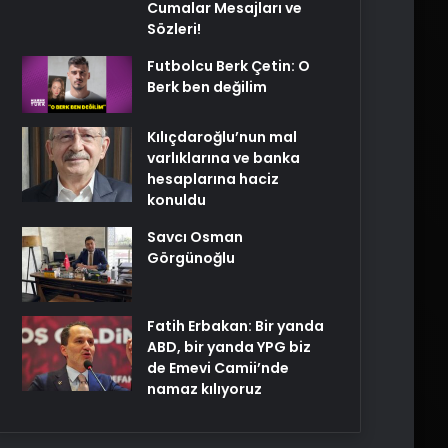
Cumalar Mesajları ve
Sözleri!
Futbolcu Berk Çetin: O
Berk ben değilim
Kılıçdaroğlu’nun mal
varlıklarına ve banka
hesaplarına haciz
konuldu
Savcı Osman
Görgünoğlu
Fatih Erbakan: Bir yanda
ABD, bir yanda YPG biz
de Emevi Camii’nde
namaz kılıyoruz