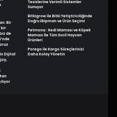
Tesislerine Verimli Sistemler
u
Sunuyor
Bitkigrow ile Bitki Yetiştiriciliğinde
Doğru Ekipman ve Ürün Seçimi
an: Bir
 bir
Petmona : Kedi Maması ve Köpek
biz de
Maması İle Tüm Evcil Hayvan
i’nde
Ürünleri
yoruz
Porego ile Kargo Süreçlerinizi
n Dijital
Daha Kolay Yönetin
joy,
i
tan
ılıyor