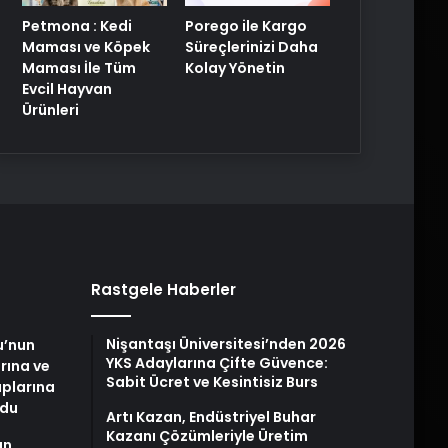
Petmona : Kedi
Porego ile Kargo
Maması ve Köpek
Süreçlerinizi Daha
Maması İle Tüm
Kolay Yönetin
Evcil Hayvan
Ürünleri
Rastgele Haberler
Nişantaşı Üniversitesi’nden 2026
u’nun
YKS Adaylarına Çifte Güvence:
arına ve
Sabit Ücret ve Kesintisiz Burs
plarına
ldu
Artı Kazan, Endüstriyel Buhar
Kazanı Çözümleriyle Üretim
an