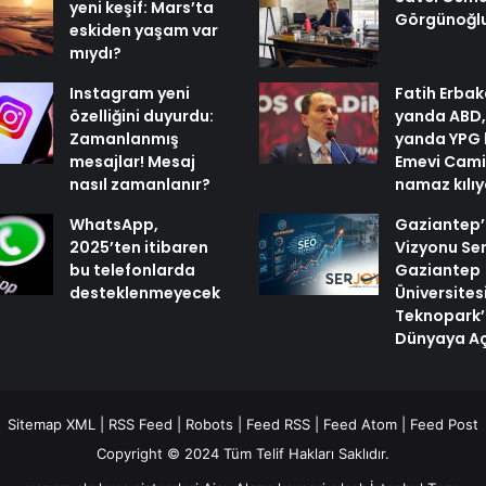
yeni keşif: Mars’ta
Görgünoğl
eskiden yaşam var
mıydı?
Instagram yeni
Fatih Erbak
özelliğini duyurdu:
yanda ABD,
Zamanlanmış
yanda YPG 
mesajlar! Mesaj
Emevi Cami
nasıl zamanlanır?
namaz kılı
WhatsApp,
Gaziantep’i
2025’ten itibaren
Vizyonu Ser
bu telefonlarda
Gaziantep
desteklenmeyecek
Üniversites
Teknopark’
Dünyaya Aç
Sitemap XML
|
RSS Feed
|
Robots
|
Feed RSS
|
Feed Atom
|
Feed Post
Copyright © 2024 Tüm Telif Hakları Saklıdır.