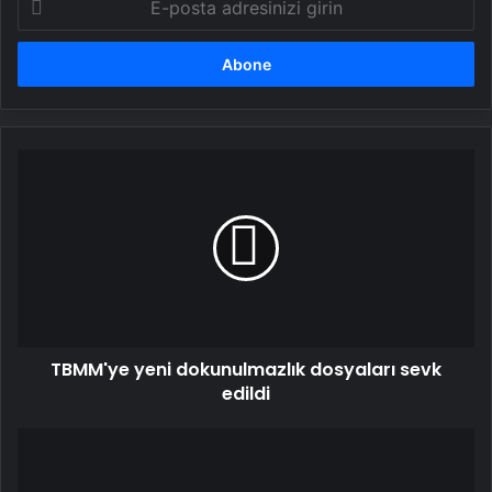
posta
adresinizi
girin
TBMM'ye
yeni
dokunulmazlık
dosyaları
sevk
edildi
TBMM'ye yeni dokunulmazlık dosyaları sevk
edildi
DEM
Parti'den
yeni