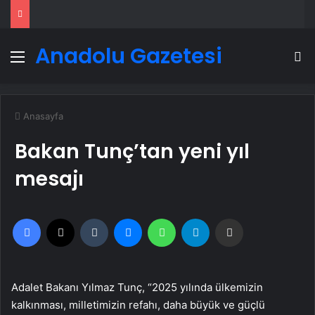
Anadolu Gazetesi
Menü
A
Anasayfa
Bakan Tunç’tan yeni yıl
mesajı
Facebook
X
Tumblr
Messenger
WhatsApp
Telegram
Email'den paylaş
Adalet Bakanı Yılmaz Tunç, “2025 yılında ülkemizin
kalkınması, milletimizin refahı, daha büyük ve güçlü