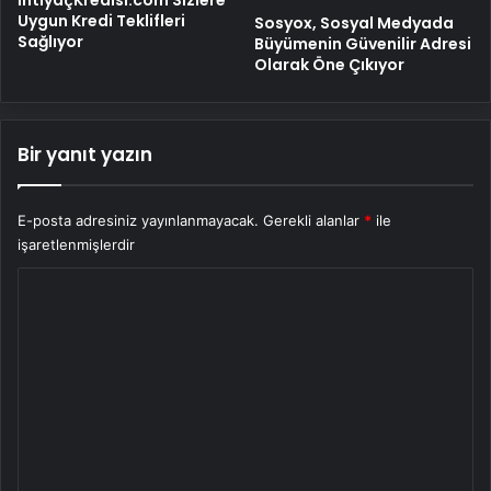
İhtiyaçKredisi.com Sizlere
Uygun Kredi Teklifleri
Sosyox, Sosyal Medyada
Sağlıyor
Büyümenin Güvenilir Adresi
Olarak Öne Çıkıyor
Bir yanıt yazın
E-posta adresiniz yayınlanmayacak.
Gerekli alanlar
*
ile
işaretlenmişlerdir
Y
o
r
u
m
*