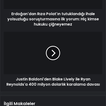
ilk
yorum:
Erdoğan'dan Rıza Polat'ın tutuklandığı ihale
Hiç
kimse
yolsuzluğu soruşturmasına ilk yorum: Hiç kimse
hukuku
hukuku çiğneyemez
çiğneyemez
Justin
Baldoni'den
Blake
Lively
ile
Ryan
Reynolds'a
400
milyon
Justin Baldoni'den Blake Lively ile Ryan
dolarlık
karalama
Reynolds'a 400 milyon dolarlık karalama davası
davası
İlgili Makaleler