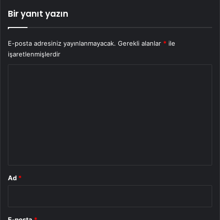
Bir yanıt yazın
E-posta adresiniz yayınlanmayacak.
Gerekli alanlar
*
ile
işaretlenmişlerdir
Y
o
r
u
m
*
Ad
*
E-posta
*