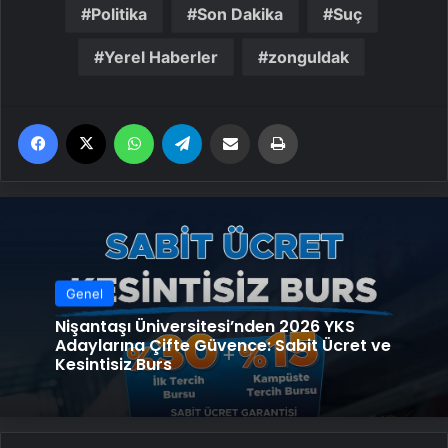
Politika
Son Dakika
Suç
Yerel Haberler
zonguldak
Facebook
X
WhatsApp
Telegram
Email'den paylaş
Yaz
Genel
Nişantaşı Üniversitesi’nden 2026 YKS
Adaylarına Çifte Güvence: Sabit Ücret ve
Kesintisiz Burs