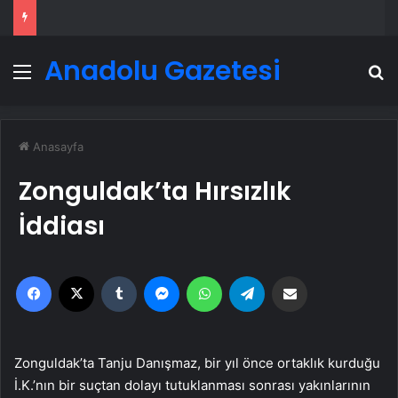
Anadolu Gazetesi
Menü
A
Anasayfa
Zonguldak’ta Hırsızlık
İddiası
Facebook
X
Tumblr
Messenger
WhatsApp
Telegram
Email'den paylaş
Zonguldak’ta Tanju Danışmaz, bir yıl önce ortaklık kurduğu
İ.K.’nın bir suçtan dolayı tutuklanması sonrası yakınlarının