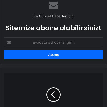
En Güncel Haberler İçin
Sitemize abone olabilirsiniz!
E-
posta
adresinizi
girin
Erdoğan'dan
Rıza
Polat'ın
tutuklandığı
ihale
yolsuzluğu
soruşturmasına