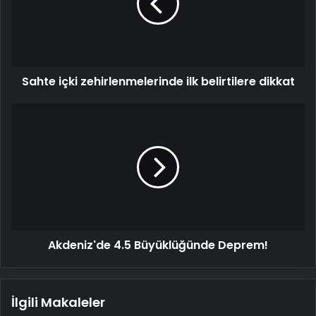
belirtilere
dikkat
Sahte içki zehirlenmelerinde ilk belirtilere dikkat
Akdeniz'de
4.5
Büyüklüğünde
Deprem!
Akdeniz'de 4.5 Büyüklüğünde Deprem!
İlgili Makaleler