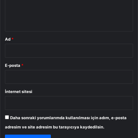
u
m
*
Ad
*
E-posta
*
İnternet sitesi
Daha sonraki yorumlarımda kullanılması için adım, e-posta
adresim ve site adresim bu tarayıcıya kaydedilsin.