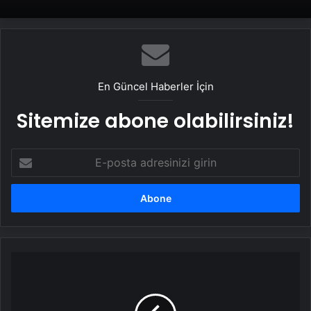
En Güncel Haberler İçin
Sitemize abone olabilirsiniz!
E-
posta
adresinizi
girin
Sahte
içki
zehirlenmelerinde
ilk