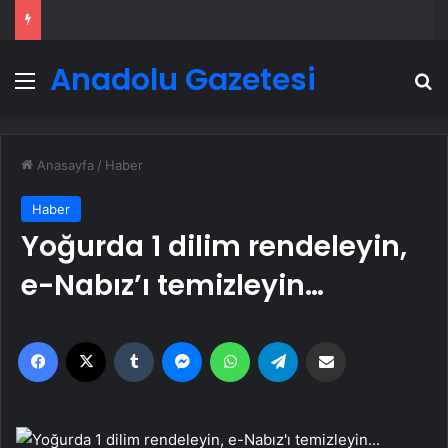
Anadolu Gazetesi
Menü
A
Anasayfa
/
Haber
Haber
Yoğurda 1 dilim rendeleyin,
e-Nabız’ı temizleyin…
Facebook
X
Tumblr
Messenger
WhatsApp
Telegram
Email'den paylaş