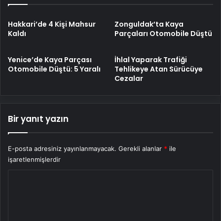
Hakkari’de 4 Kişi Mahsur
Zonguldak’ta Kaya
Kaldı
Parçaları Otomobile Düştü
Yenice’de Kaya Parçası
İhlal Yaparak Trafiği
Otomobile Düştü: 5 Yaralı
Tehlikeye Atan Sürücüye
Cezalar
Bir yanıt yazın
E-posta adresiniz yayınlanmayacak.
Gerekli alanlar
*
ile
işaretlenmişlerdir
Y
o
r