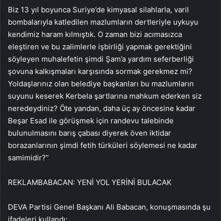
Biz 13 yıl boyunca Suriye’de kimyasal silahlarla, varil
bombalarıyla katledilen mazlumların dertleriyle uykuyu
kendimiz haram kılmıştık. O zaman bizi acımasızca
eleştiren ve bu zalimlerle işbirliği yapmak gerektiğini
söyleyen muhalefetin şimdi Şam’a yardım seferberliği
şovuna kalkışmaları karşısında sormak gerekmez mi?
Yoldaşlarınız olan belediye başkanları bu mazlumların
suyunu keserek Kerbela şartlarına mahkum ederken siz
neredeydiniz? Öte yandan, daha üç ay öncesine kadar
Beşar Esad ile görüşmek için randevu talebinde
bulunulmasını barış çabası diyerek öven iktidar
borazanlarının şimdi fetih türküleri söylemesi ne kadar
samimidir?”
REKLAM
BABACAN: YENİ YOL YERİNİ BULACAK
DEVA Partisi Genel Başkanı Ali Babacan, konuşmasında şu
ifadeleri kullandı: