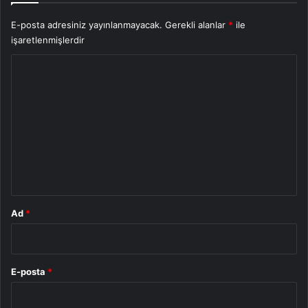
E-posta adresiniz yayınlanmayacak.
Gerekli alanlar
*
ile
işaretlenmişlerdir
Y
o
r
u
m
*
Ad
*
E-posta
*