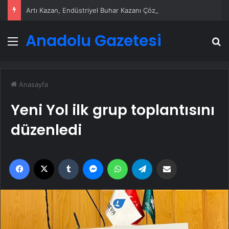
Artı Kazan, Endüstriyel Buhar Kazanı Çözümleriyle Üretim Tesislerine Verimli Sistemler Sunuyor
Anadolu Gazetesi
Menü
A
Anasayfa
Yeni Yol ilk grup toplantısını
düzenledi
Facebook
X
Tumblr
Messenger
WhatsApp
Telegram
Email'den paylaş