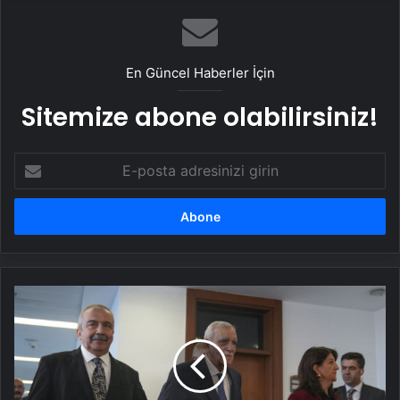
En Güncel Haberler İçin
Sitemize abone olabilirsiniz!
E-
posta
adresinizi
girin
DEM
Parti
17
Ocak'ta
açıklama
yapacak