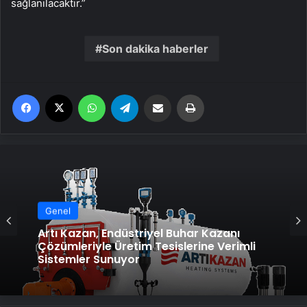
sağlanılacaktır.”
Son dakika haberler
Facebook
X
WhatsApp
Telegram
Email'den paylaş
Yaz
Genel
Artı Kazan, Endüstriyel Buhar Kazanı
Çözümleriyle Üretim Tesislerine Verimli
Sistemler Sunuyor