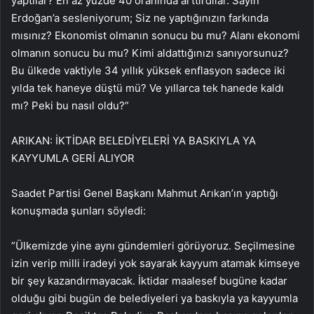
yaptılar? En az yüzde 40 oranında arttırdılar. Sayın
Erdoğan’a sesleniyorum; Siz ne yaptığınızın farkında
mısınız? Ekonomist olmanın sonucu bu mu? Alanı ekonomi
olmanın sonucu bu mu? Kimi aldattığınızı sanıyorsunuz?
Bu ülkede vaktiyle 34 yıllık yüksek enflasyon sadece iki
yılda tek haneye düştü mü? Ve yıllarca tek hanede kaldı
mı? Peki bu nasıl oldu?”
ARIKAN: İKTİDAR BELEDİYELERİ YA BASKIYLA YA
KAYYUMLA GERİ ALIYOR
Saadet Partisi Genel Başkanı Mahmut Arıkan’ın yaptığı
konuşmada şunları söyledi:
”Ülkemizde yine aynı gündemleri görüyoruz. Seçilmesine
izin verip milli iradeyi yok sayarak kayyum atamak kimseye
bir şey kazandırmayacak. İktidar maalesef bugüne kadar
olduğu gibi bugün de belediyeleri ya baskıyla ya kayyumla