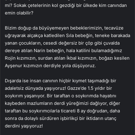
mi? Sokak çetelerinin kol gezdiği bir ülkede kim canından
emin olabilir?
Bizim doğup da büyüyemeyen bebeklerimizin, tecavüze
uğrayarak alçakça katledilen Sıla bebeğin, teneke barakada
yanan çocukların, cesedi değersiz bir çöp gibi çuvalda
dereye atılan Narin bebeğin, hala katilini bulamadığımız
Rojin kızımızın, surdan atılan İkbal kızımızın, boğazı kesilen
Ayşenur kızımızın derdiyle yola düşüyoruz.
Dışarda ise insan canının hiçbir kıymet taşımadığı bir
adaletsiz dünyada yaşıyoruz! Gazze’de 1.5 yıldır bir
soykırım yaşanıyor. Bir taraftan o soykırımda hayatını
kaybeden mazlumların derdi yüreğimizi dağlıyor, diğer
taraftan bu soykırımcılarla ticareti 8 ay doğrudan, daha
sonra da dolaylı sürdüren işbirlikçi bir iktidarın utanç
derdini yaşıyoruz!