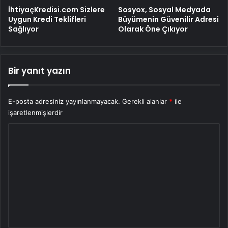
İhtiyaçKredisi.com Sizlere
Sosyox, Sosyal Medyada
Uygun Kredi Teklifleri
Büyümenin Güvenilir Adresi
Sağlıyor
Olarak Öne Çıkıyor
Bir yanıt yazın
E-posta adresiniz yayınlanmayacak.
Gerekli alanlar
*
ile
işaretlenmişlerdir
Y
o
r
u
m
*