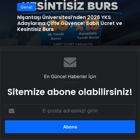
Genel
Nişantaşı Üniversitesi’nden 2026 YKS
Adaylarına Çifte Güvence: Sabit Ücret ve
Kesintisiz Burs
En Güncel Haberler İçin
Sitemize abone olabilirsiniz!
E-
posta
adresinizi
girin