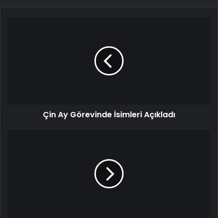
Çin
Ay
Görevinde
İsimleri
Açıkladı
Çin Ay Görevinde İsimleri Açıkladı
İnsanlar
akın
akın
o
siteyi
ziyaret
ediyor