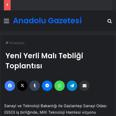
Anadolu Gazetesi
Menü
A
Anasayfa
Yeni Yerli Malı Tebliği
Toplantısı
Facebook
X
Tumblr
Messenger
WhatsApp
Telegram
Email'den paylaş
Sanayi ve Teknoloji Bakanlığı ile Gaziantep Sanayi Odası
(GSO) iş birliğinde, Milli Teknoloji Hamlesi vizyonu