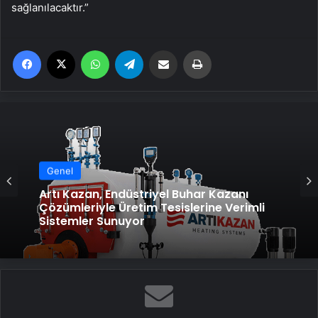
sağlanılacaktır.”
Facebook
X
WhatsApp
Telegram
Email'den paylaş
Yaz
Genel
Artı Kazan, Endüstriyel Buhar Kazanı
Çözümleriyle Üretim Tesislerine Verimli
Sistemler Sunuyor