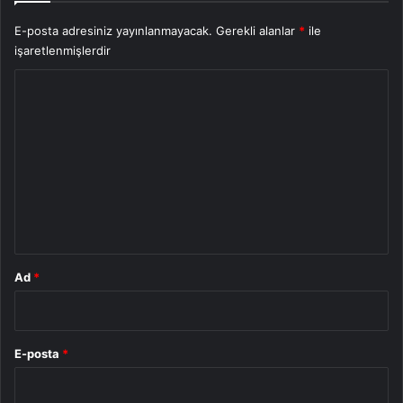
E-posta adresiniz yayınlanmayacak.
Gerekli alanlar
*
ile
işaretlenmişlerdir
Y
o
r
u
m
*
Ad
*
E-posta
*