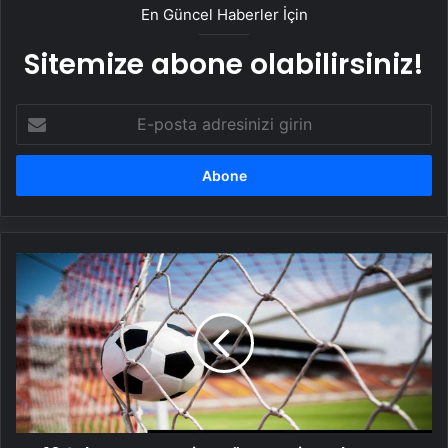
En Güncel Haberler İçin
Sitemize abone olabilirsiniz!
E-
posta
adresinizi
girin
10
Şubat
Pazartesi
Bugün
Hangi
Maçlar
Var?
Günün
Maçları