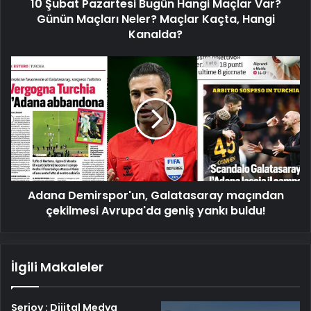
10 Şubat Pazartesi Bugün Hangi Maçlar Var?
Neler?
Maçlar
Günün Maçları Neler? Maçlar Kaçta, Hangi
Kaçta,
Kanalda?
Hangi
Kanalda?
Adana
Demirspor'un,
Galatasaray
maçından
çekilmesi
Avrupa'da
geniş
yankı
buldu!
Adana Demirspor'un, Galatasaray maçından
çekilmesi Avrupa'da geniş yankı buldu!
İlgili Makaleler
Serjoy : Dijital Medya