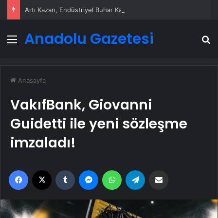
Artı Kazan, Endüstriyel Buhar Kazanı Çözümleriyle Üretim Tesislerine Verimli Sistemler Sunuyor
Anadolu Gazetesi
Menü
A
Anasayfa
VakıfBank, Giovanni
Guidetti ile yeni sözleşme
imzaladı!
Facebook
X
Tumblr
Messenger
WhatsApp
Telegram
Email'den paylaş