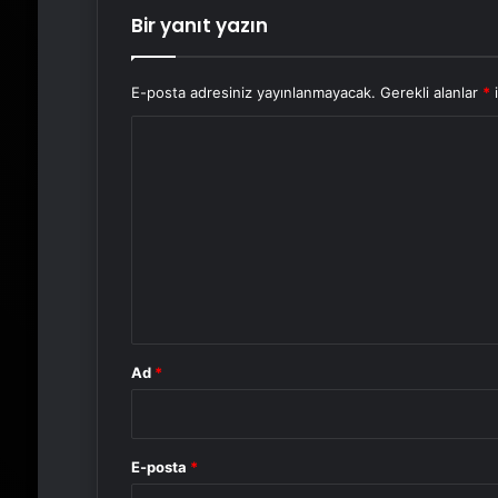
Bir yanıt yazın
E-posta adresiniz yayınlanmayacak.
Gerekli alanlar
*
i
Y
o
r
u
m
*
Ad
*
E-posta
*