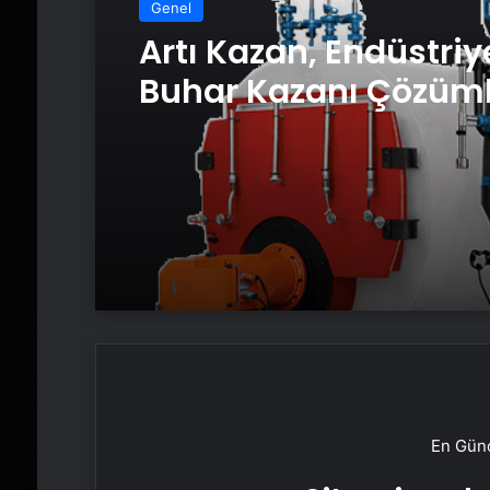
Genel
Artı Kazan, Endüstriy
Buhar Kazanı Çözüml
Üretim Tesislerine Ve
Sistemler Sunuyor
En Günc