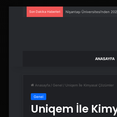
Son Dakika Haberleri
Artı Kazan, Endüstriyel Buhar K
ANASAYFA
Anasayfa
/
Genel
/
Uniqem İle Kimyasal Çözümler
Genel
Uniqem İle Kim