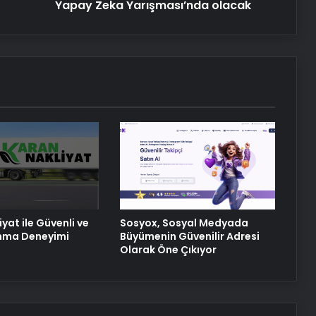
Yapay Zeka Yarışması’nda olacak
Çözümleriyle Üretim Tesislerine
Verimli Sistemler Sunuyor
Bitkigrow ile Bitki Yetiştiriciliğinde
Doğru Ekipman ve Ürün Seçimi
Petmona : Kedi Maması ve Köpek
Maması İle Tüm Evcil Hayvan
Ürünleri
Porego ile Kargo Süreçlerinizi Daha
Kolay Yönetin
yat ile Güvenli ve
Sosyox, Sosyal Medyada
ınma Deneyimi
Büyümenin Güvenilir Adresi
Olarak Öne Çıkıyor