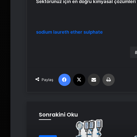
Sektörünüz için en doğru kimyasal çözümleri 
sodium laureth ether sulphate
Facebook
X
Email'den paylaş
Yaz
Paylaş
Sonrakini Oku