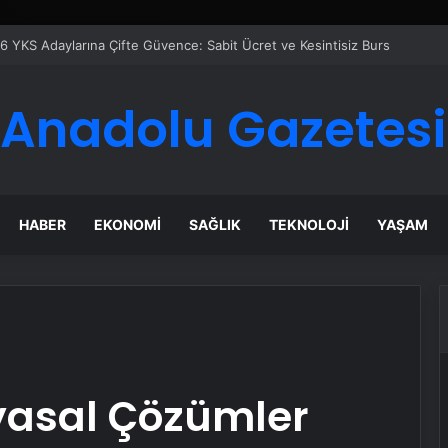
azanı Çözümleriyle Üretim Tesislerine Verimli Sistemler Sunuyor
Anadolu Gazetesi
HABER
EKONOMI
SAĞLIK
TEKNOLOJI
YAŞAM
yasal Çözümler