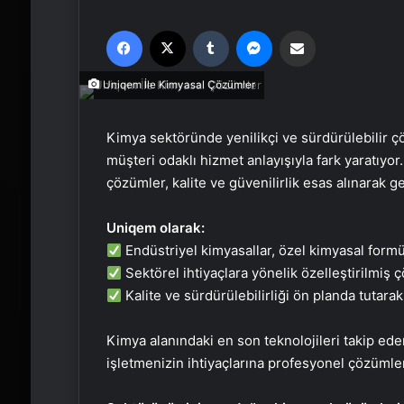
Facebook
X
Tumblr
Messenger
Email'den paylaş
Uniqem İle Kimyasal Çözümler
Kimya sektöründe yenilikçi ve sürdürülebilir
müşteri odaklı hizmet anlayışıyla fark yaratıyor
çözümler, kalite ve güvenilirlik esas alınarak geli
Uniqem olarak:
Endüstriyel kimyasallar, özel kimyasal form
Sektörel ihtiyaçlara yönelik özelleştirilmiş
Kalite ve sürdürülebilirliği ön planda tutarak
Kimya alanındaki en son teknolojileri takip ed
işletmenizin ihtiyaçlarına profesyonel çözümle