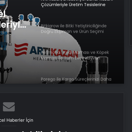
Çözümleriyle Üretim Tesislerine
Verimli Sistemler Sunuyor
el
eriyle
Bitkigrow ile Bitki Yetiştiriciliğinde
Doğru Ekipman ve Ürün Seçimi
rimli
Petmona : Kedi Maması ve Köpek
Maması İle Tüm Evcil Hayvan
Ürünleri
Porego ile Kargo Süreçlerinizi Daha
Kolay Yönetin
Sevinçler Sağlık: Trusted Hygiene
Product Manufacturer in Turkey
el Haberler İçin