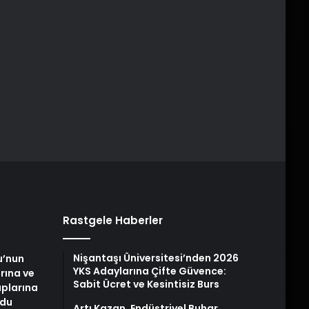
Rastgele Haberler
Nişantaşı Üniversitesi’nden 2026
u’nun
YKS Adaylarına Çifte Güvence:
arına ve
Sabit Ücret ve Kesintisiz Burs
plarına
ldu
Artı Kazan, Endüstriyel Buhar