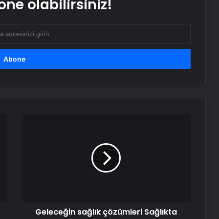
ne olabilirsiniz!
Esat Bey Shop ile Sosyal Medya
Hizmetlerinde Güçlü Panel
Deneyimi
İnternet Ve Fiber Internet Rehberi
25 Yıllık Miras Davasında Gözler
Temmuz Ayındaki Karar
Duruşmasına Çevrildi
Geleceğin
İstanbul’da Eşya Depolama Rehberi
sağlık
Ümraniye Çekmeköy Kadıköy
çözümleri
Sağlıkta
Yapay
Nişantaşı Üniversitesi’nden 2026 YKS
Zeka
Adaylarına Çifte Güvence: Sabit
Yarışması’nda
Ücret ve Kesintisiz Burs
olacak
Geleceğin sağlık çözümleri Sağlıkta
Artı Kazan, Endüstriyel Buhar Kazanı