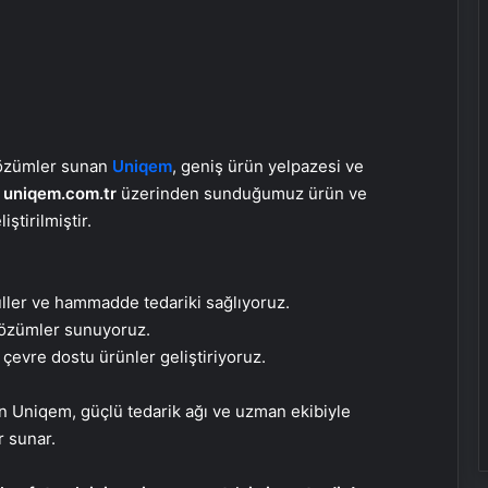
 çözümler sunan
Uniqem
, geniş ürün yelpazesi ve
.
uniqem.com.tr
üzerinden sunduğumuz ürün ve
ştirilmiştir.
üller ve hammadde tedariki sağlıyoruz.
 çözümler sunuyoruz.
 çevre dostu ürünler geliştiriyoruz.
Sevinçler Sağlık: Trusted Hygiene
en Uniqem, güçlü tedarik ağı ve uzman ekibiyle
Product Manufacturer in Turkey
r sunar.