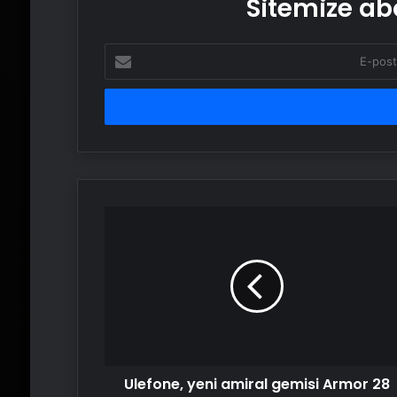
Sitemize abo
E-
posta
adresinizi
girin
Ulefone,
yeni
amiral
gemisi
Armor
28
Ultra’yı
duyurdu
Ulefone, yeni amiral gemisi Armor 28