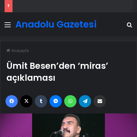
Anadolu Gazetesi
Menü
A
Anasayfa
Ümit Besen’den ‘miras’
açıklaması
Facebook
X
Tumblr
Messenger
WhatsApp
Telegram
Email'den paylaş