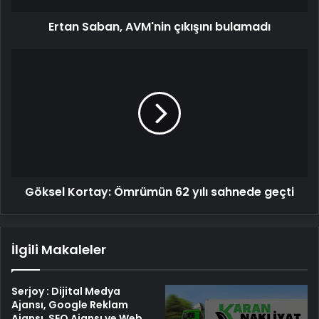
Ertan Saban, AVM'nin çıkışını bulamadı
Göksel
Kortay:
Ömrümün
62
yılı
sahnede
geçti
Göksel Kortay: Ömrümün 62 yılı sahnede geçti
İlgili Makaleler
Serjoy : Dijital Medya
Ajansı, Google Reklam
Ajansı, SEO Ajansı ve Web