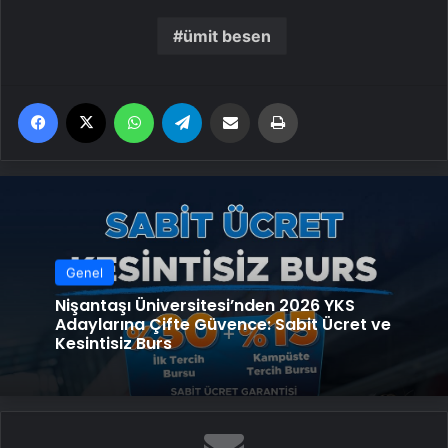
ümit besen
Facebook
X
WhatsApp
Telegram
Email'den paylaş
Yaz
Genel
Nişantaşı Üniversitesi’nden 2026 YKS
Adaylarına Çifte Güvence: Sabit Ücret ve
Kesintisiz Burs