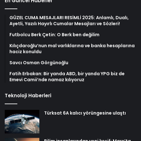
En Güncel Haberler
GÜZEL CUMA MESAJLARI RESİMLİ 2025: Anlamlı, Dualı,
Ayetli, Yazılı Hayırlı Cumalar Mesajları ve Sözleri!
Futbolcu Berk Çetin: O Berk ben değilim
Kılıçdaroğlu’nun mal varlıklarına ve banka hesaplarına
haciz konuldu
Savcı Osman Görgünoğlu
Fatih Erbakan: Bir yanda ABD, bir yanda YPG biz de
Emevi Camii’nde namaz kılıyoruz
Teknoloji Haberleri
Türksat 6A kalıcı yörüngesine ulaştı
Bilim insanlarından yeni keşif: Mars’ta