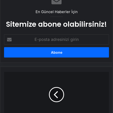
En Güncel Haberler İçin
Sitemize abone olabilirsiniz!
E-
posta
adresinizi
girin
Ertan
Saban,
AVM'nin
çıkışını
bulamadı