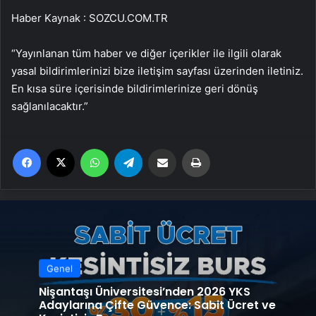
Haber Kaynak : SOZCU.COM.TR
“Yayınlanan tüm haber ve diğer içerikler ile ilgili olarak
yasal bildirimlerinizi bize iletişim sayfası üzerinden iletiniz.
En kısa süre içerisinde bildirimlerinize geri dönüş
sağlanılacaktır.”
Facebook
X
WhatsApp
Telegram
Email'den paylaş
Yaz
Genel
Nişantaşı Üniversitesi’nden 2026 YKS
Adaylarına Çifte Güvence: Sabit Ücret ve