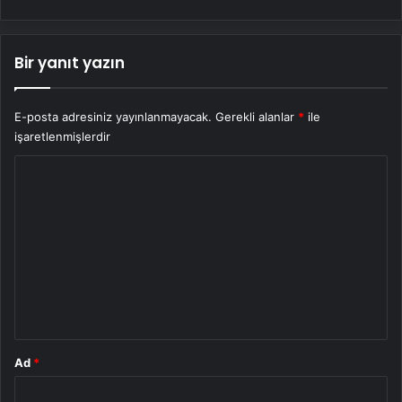
Bir yanıt yazın
E-posta adresiniz yayınlanmayacak.
Gerekli alanlar
*
ile
işaretlenmişlerdir
Y
o
r
u
m
*
Ad
*