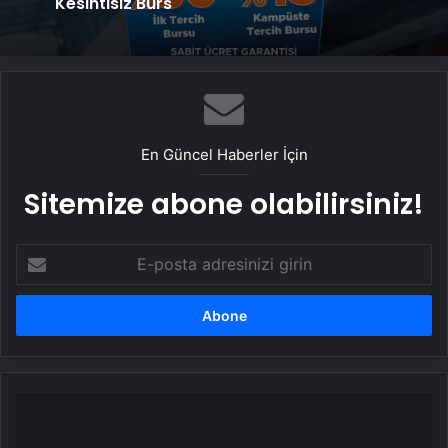
Kesintisiz Burs
En Güncel Haberler İçin
Sitemize abone olabilirsiniz!
E-
posta
adresinizi
girin
Anadolu
Efes
5.