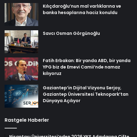
Kılıçdaroğlu’nun mal varlıklarına ve
banka hesaplarına haciz konuldu
Savcı Osman Görgünoğlu
Fatih Erbakan: Bir yanda ABD, bir yanda
YPG biz de Emevi Camii’nde namaz
kılıyoruz
Gaziantep’in Dijital Vizyonu Serjoy,
Gaziantep Üniversitesi Teknopark’tan
Dünyaya Açılıyor
Rastgele Haberler
Nişantaşı Üniversitesi’nden 2026 YKS Adaylarına Çifte