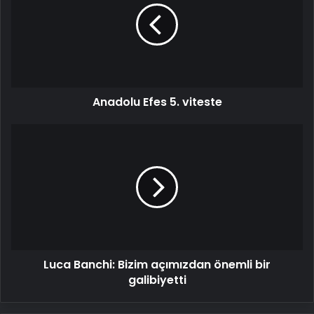
viteste
Anadolu Efes 5. viteste
Luca
Banchi:
Bizim
açımızdan
önemli
bir
galibiyetti
Luca Banchi: Bizim açımızdan önemli bir
galibiyetti