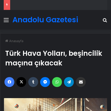
Anadolu Gazetesi
Menü
A
Anasayfa
Türk Hava Yolları, beşincilik
maçına çıkacak
Facebook
X
Tumblr
Messenger
WhatsApp
Telegram
Email'den paylaş