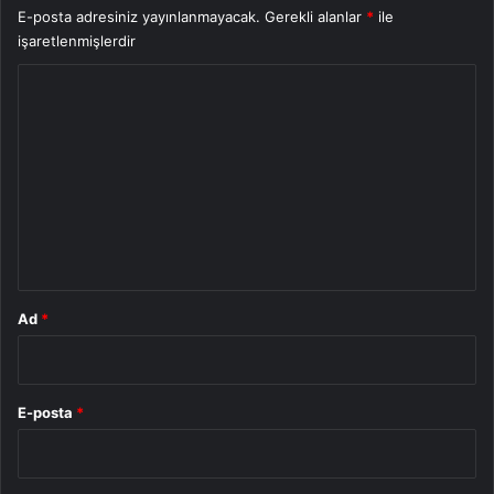
E-posta adresiniz yayınlanmayacak.
Gerekli alanlar
*
ile
işaretlenmişlerdir
Y
o
r
u
m
*
Ad
*
E-posta
*