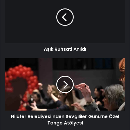
Anıldı
Aşık Ruhsati Anıldı
Nilüfer
Belediyesi'nden
Sevgililer
Günü'ne
Özel
Tango
Atölyesi
Nilüfer Belediyesi'nden Sevgililer Günü'ne Özel
Tango Atölyesi