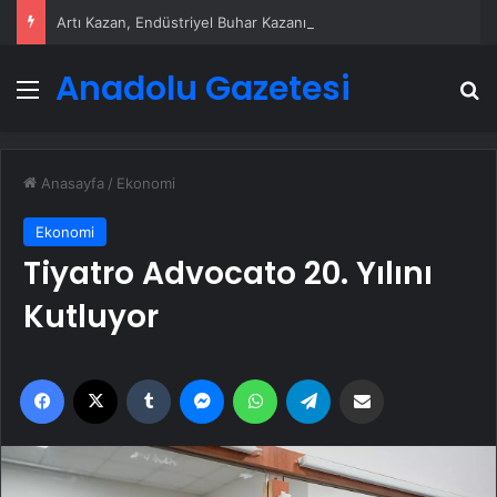
Artı Kazan, Endüstriyel Buhar Kazanı Çözümleriyle Üretim Tesislerine Verimli Sistemler Sunuyor
Anadolu Gazetesi
Menü
A
Anasayfa
/
Ekonomi
Ekonomi
Tiyatro Advocato 20. Yılını
Kutluyor
Facebook
X
Tumblr
Messenger
WhatsApp
Telegram
Email'den paylaş