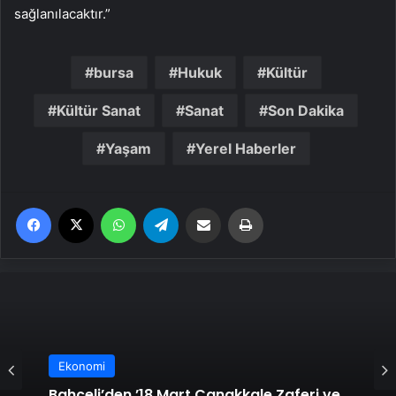
sağlanılacaktır.”
bursa
Hukuk
Kültür
Kültür Sanat
Sanat
Son Dakika
Yaşam
Yerel Haberler
Facebook
X
WhatsApp
Telegram
Email'den paylaş
Yaz
Ekonomi
Bahçeli’den ’18 Mart Çanakkale Zaferi ve