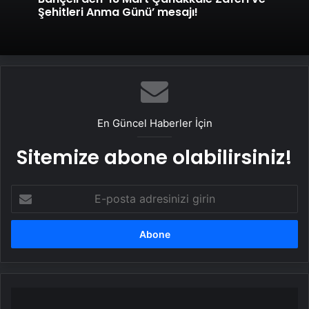
Şehitleri Anma Günü’ mesajı!
En Güncel Haberler İçin
Sitemize abone olabilirsiniz!
E-
posta
adresinizi
girin
Aşık
Ruhsati