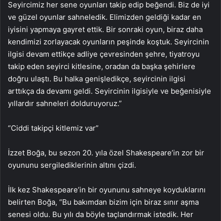
Seyircimiz her sene oyunları takip edip beğendi. Biz de iyi
ve güzel oyunlar sahneledik. Elimizden geldiği kadar en
iyisini yapmaya gayret ettik. Bir sonraki oyun, biraz daha
kendimizi zorlayacak oyunların peşinde koştuk. Seyircinin
ilgisi devam ettikçe adliye çevresinden şehre, tiyatroyu
takip eden seyirci kitlesine, oradan da başka şehirlere
doğru ulaştı. Bu halka genişledikçe, seyircinin ilgisi
arttıkça da devamı geldi. Seyircinin ilgisiyle ve beğenisiyle
yıllardır sahneleri dolduruyoruz.”
“Ciddi takipçi kitlemiz var”
İzzet Boğa, bu sezon 20. yıla özel Shakespeare’in zor bir
oyununu sergilediklerinin altını çizdi.
İlk kez Shakespeare’in bir oyununu sahneye koyduklarını
belirten Boğa, “Bu bakımdan bizim için biraz sınır aşma
senesi oldu. Bu yılı da böyle taçlandırmak istedik. Her