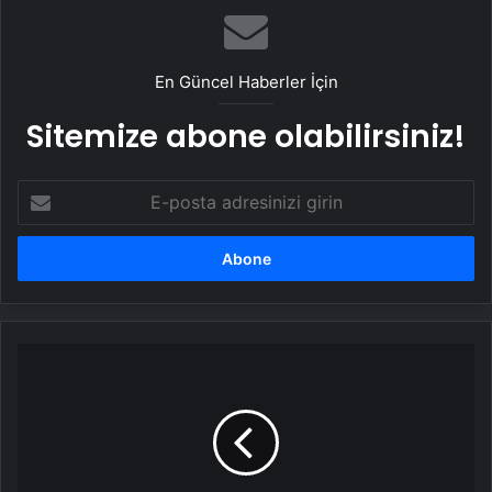
En Güncel Haberler İçin
Sitemize abone olabilirsiniz!
E-
posta
adresinizi
girin
Yaşlı
Çiftin
Motosiklet
Sevgisi