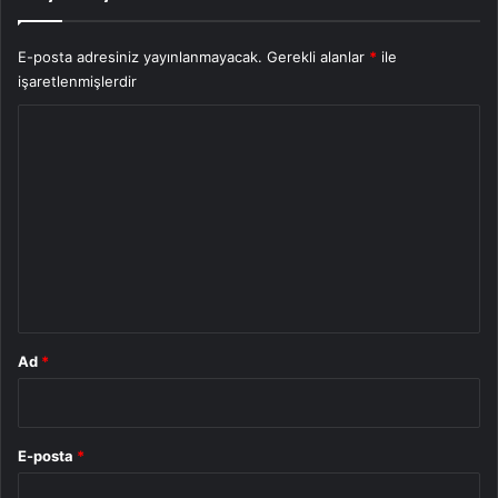
E-posta adresiniz yayınlanmayacak.
Gerekli alanlar
*
ile
işaretlenmişlerdir
Y
o
r
u
m
*
Ad
*
E-posta
*