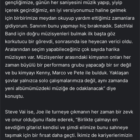
gençliğimize, günün her saniyesini müzik yapıp, yiyip
içerek geçirdiğimiz, en iyi versiyonumuz haline gelmek
için birbirimize meydan okuyup yardım ettiğimiz zamanlara
gidiyorum. Sanırım bunu yapmayı hiç bırakmadık. SatchVai
Band için doğru müzisyenleri bulmak ilk başta göz
korkutucu bir görevdi, sonrasında ise heyecan verici oldu.
Aralarından seçim yapabileceğiniz çok sayıda harika
müzisyen var. Müzisyenler arasındaki kimyanın onları her
zaman büyülü bir performans grubu yapacağı bir sır değil
ve bu kimyayı Kenny, Marco ve Pete ile bulduk. Yaklaşan
şovlar yalnızca solo çalışmalarımıza değil, aynı zamanda
yeni albümümüzdeki müziğe de odaklanacak” diye
konuştu.
Steve Vai ise, Joe ile turneye çıkmanın her zaman bir zevk
ve onur olduğunu ifade ederek, “Birlikte çalmayı en
sevdiğim gitarist kendisi ve şimdi elimize bunu sahneye
taşımak için bir fırsat daha geçti. İkimiz de kariyerlerimizin