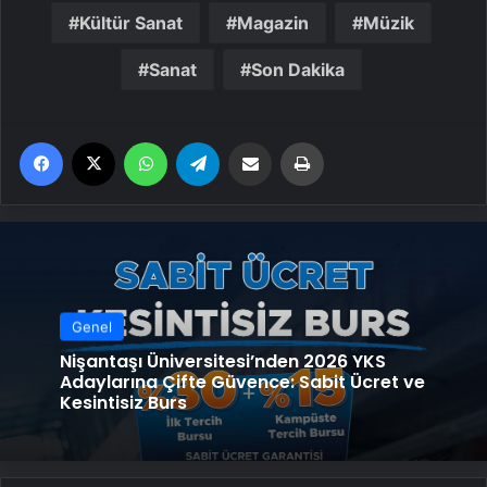
Kültür Sanat
Magazin
Müzik
Sanat
Son Dakika
Facebook
X
WhatsApp
Telegram
Email'den paylaş
Yaz
Genel
Nişantaşı Üniversitesi’nden 2026 YKS
Adaylarına Çifte Güvence: Sabit Ücret ve
Kesintisiz Burs