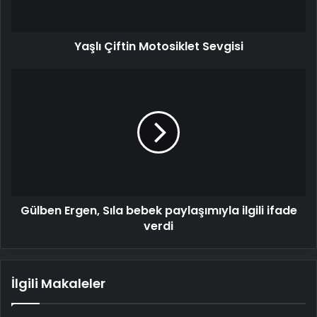
Yaşlı Çiftin Motosiklet Sevgisi
Gülben
Ergen,
Sıla
bebek
paylaşımıyla
ilgili
ifade
verdi
Gülben Ergen, Sıla bebek paylaşımıyla ilgili ifade
verdi
İlgili Makaleler