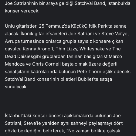
Joe Satriani’nin bir araya geldiği SatchVai Band, İstanbul’da
konser verecek.
Ünlü gitaristler, 25 Temmuz’da KüçükÇiftlik Park’ta sahne
alacak. İkonik gitar efsaneleri Joe Satriani ve Steve Vai’ye,
Avrupa turnesinde onlarca grupla sayısız konsere çıkan
davulcu Kenny Aronoff, Thin Lizzy, Whitesnake ve The
Dead Daisiesgibi gruplardan tanınan bas gitarist Marco
Mendoza ve Chris Cornell başta olmak üzere değerli
sanatçıların kadrolarında bulunan Pete Thorn eşlik edecek.
SatchVai Band konserinin biletleri Bubilet’te satışa
sunulacak.
İstanbul’daki konser öncesi açıklamalarda bulunan Joe
Satriani, Steve’le yeniden aynı sahneyi paylaşmayı dört
gözle beklediğini belirterek, “Ne zaman birlikte çalsak