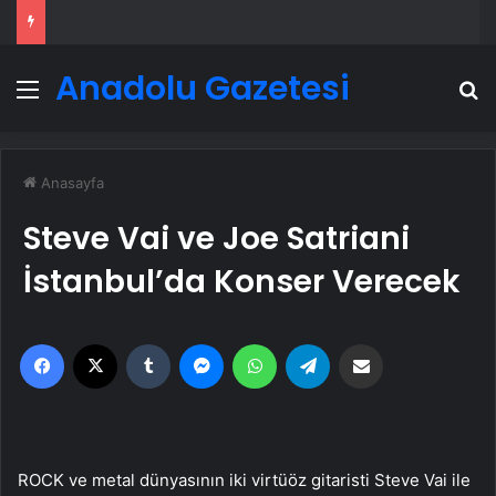
Anadolu Gazetesi
Menü
A
Anasayfa
Steve Vai ve Joe Satriani
İstanbul’da Konser Verecek
Facebook
X
Tumblr
Messenger
WhatsApp
Telegram
Email'den paylaş
ROCK ve metal dünyasının iki virtüöz gitaristi Steve Vai ile