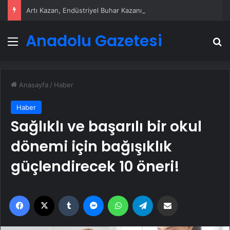
Artı Kazan, Endüstriyel Buhar Kazanı Çözümleriyle Üretim Tesislerine Verimli Sistemler Sunuyor
Anadolu Gazetesi
Menü
A
Anasayfa
/
Haber
Haber
Sağlıklı ve başarılı bir okul
dönemi için bağışıklık
güçlendirecek 10 öneri!
Facebook
X
Tumblr
Messenger
WhatsApp
Telegram
Email'den paylaş