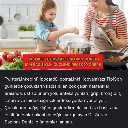
Twitter
Linkedin
Flipboard
E-posta
Linki Kopyala
Yazı Tipi
Son
günlerde çocukların kapısını en çok çalan hastalıklar
arasında; üst solunum yolu enfeksiyonları, grip, bronşiolit,
zatürre ve mide-bağırsak enfeksiyonları yer alıyor.
Çocukların bağışıklığını güçlendirmek için bazı basit ama
etkili önlemler alınabileceğini vurgulayan Dr. Serap
Sapmaz Deniz, o önlemleri anlattı.