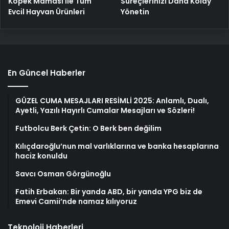
Köpek Maması İle Tüm
Süreçlerinizi Daha Kolay
Evcil Hayvan Ürünleri
Yönetin
En Güncel Haberler
GÜZEL CUMA MESAJLARI RESİMLİ 2025: Anlamlı, Dualı,
Ayetli, Yazılı Hayırlı Cumalar Mesajları ve Sözleri!
Futbolcu Berk Çetin: O Berk ben değilim
Kılıçdaroğlu’nun mal varlıklarına ve banka hesaplarına
haciz konuldu
Savcı Osman Görgünoğlu
Fatih Erbakan: Bir yanda ABD, bir yanda YPG biz de
Emevi Camii’nde namaz kılıyoruz
Teknoloji Haberleri