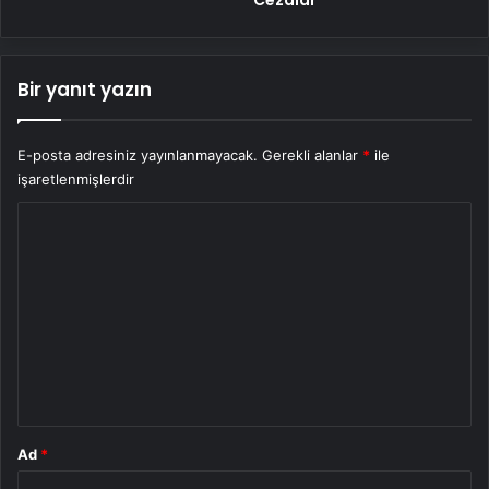
Bir yanıt yazın
E-posta adresiniz yayınlanmayacak.
Gerekli alanlar
*
ile
işaretlenmişlerdir
Y
o
r
u
m
*
Ad
*