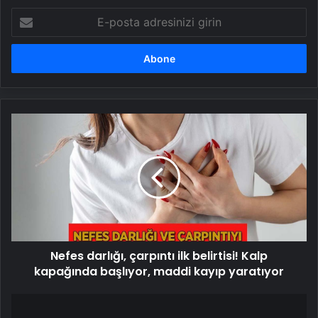
E-
posta
adresinizi
girin
Nefes
darlığı,
çarpıntı
ilk
belirtisi!
Kalp
kapağında
başlıyor,
maddi
Nefes darlığı, çarpıntı ilk belirtisi! Kalp
kayıp
yaratıyor
kapağında başlıyor, maddi kayıp yaratıyor
Şanlıurfa'da
bıçaklı