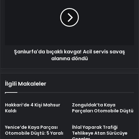
kavga!
Acil
servis
savaş
alanına
döndü
Şanlıurfa'da bıçaklı kavga! Acil servis savaş
alanına döndü
İlgili Makaleler
Hakkari’de 4 Kişi Mahsur
Zonguldak’ta Kaya
Kaldı
Parçaları Otomobile Düştü
Yenice’de Kaya Parçası
İhlal Yaparak Trafiği
Otomobile Düştü: 5 Yaralı
Tehlikeye Atan Sürücüye
Cezalar