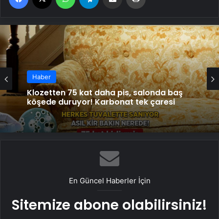
Haber
Klozetten 75 kat daha pis, salonda baş
köşede duruyor! Karbonat tek çaresi
En Güncel Haberler İçin
Sitemize abone olabilirsiniz!