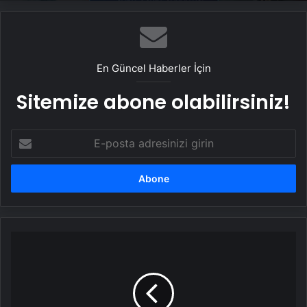
En Güncel Haberler İçin
Sitemize abone olabilirsiniz!
E-
posta
adresinizi
girin
Cumhurbaşkanı
Erdoğan'dan
yeni
yıl
mesajı