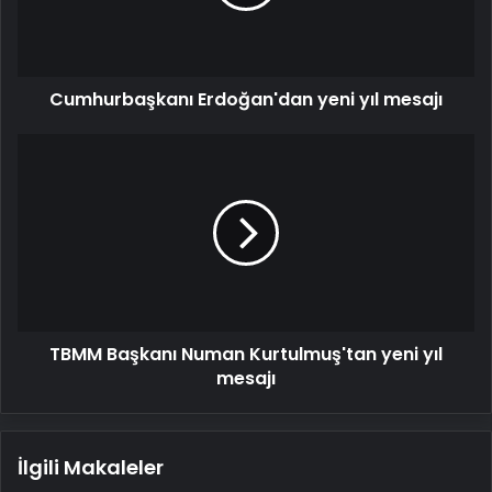
Cumhurbaşkanı Erdoğan'dan yeni yıl mesajı
TBMM
Başkanı
Numan
Kurtulmuş'tan
yeni
yıl
mesajı
TBMM Başkanı Numan Kurtulmuş'tan yeni yıl
mesajı
İlgili Makaleler