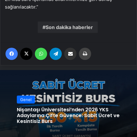
sağlanılacaktır.”
Son dakika haberler
Facebook
X
WhatsApp
Telegram
Email'den paylaş
Yaz
Genel
Nişantaşı Üniversitesi’nden 2026 YKS
Adaylarına Çifte Güvence: Sabit Ücret ve
Kesintisiz Burs