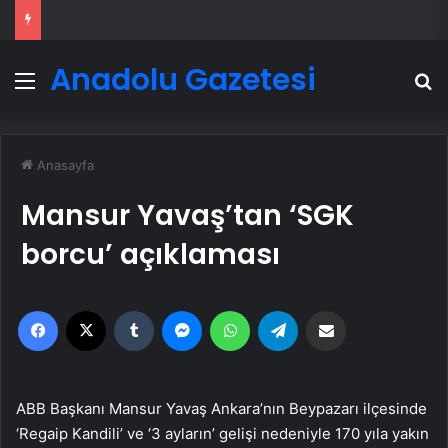
Anadolu Gazetesi
Menü
A
Anasayfa
Mansur Yavaş’tan ‘SGK
borcu’ açıklaması
Facebook
X
Tumblr
Messenger
WhatsApp
Telegram
Email'den paylaş
ABB Başkanı Mansur Yavaş Ankara’nın Beypazarı ilçesinde
‘Regaip Kandili’ ve ‘3 ayların’ gelişi nedeniyle 170 yıla yakın