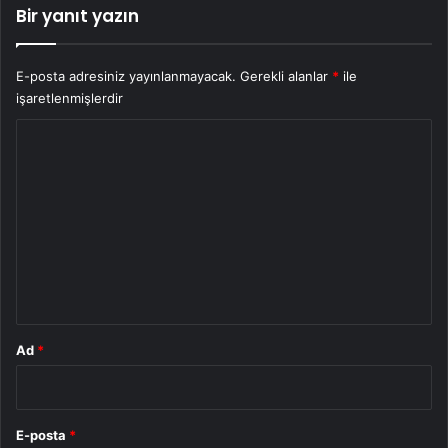
Bir yanıt yazın
E-posta adresiniz yayınlanmayacak.
Gerekli alanlar
*
ile
işaretlenmişlerdir
Y
o
r
u
m
*
Ad
*
E-posta
*