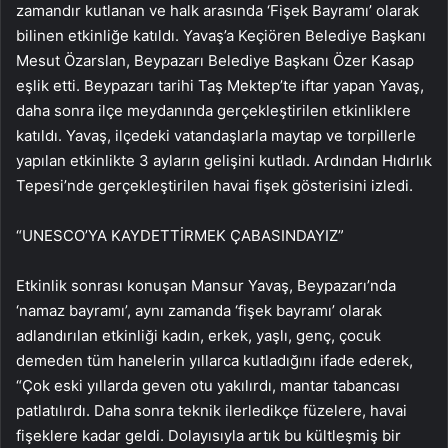
zamandır kutlanan ve halk arasında ‘Fişek Bayramı’ olarak
bilinen etkinliğe katıldı. Yavaş’a Keçiören Belediye Başkanı
Mesut Özarslan, Beypazarı Belediye Başkanı Özer Kasap
eşlik etti. Beypazarı tarihi Taş Mektep’te iftar yapan Yavaş,
daha sonra ilçe meydanında gerçekleştirilen etkinliklere
katıldı. Yavaş, ilçedeki vatandaşlarla maytap ve torpillerle
yapılan etkinlikte 3 ayların gelişini kutladı. Ardından Hıdırlık
Tepesi’nde gerçekleştirilen havai fişek gösterisini izledi.
“UNESCO’YA KAYDETTİRMEK ÇABASINDAYIZ”
Etkinlik sonrası konuşan Mansur Yavaş, Beypazarı’nda
‘namaz bayramı’, aynı zamanda ‘fişek bayramı’ olarak
adlandırılan etkinliği kadın, erkek, yaşlı, genç, çocuk
demeden tüm hanelerin yıllarca kutladığını ifade ederek,
“Çok eski yıllarda geven otu yakılırdı, mantar tabancası
patlatılırdı. Daha sonra teknik ilerledikçe füzelere, havai
fişeklere kadar geldi. Dolayısıyla artık bu kültleşmiş bir