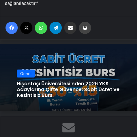
sağlanılacaktır.”
Facebook
X
WhatsApp
Telegram
Email'den paylaş
Yaz
Genel
Nişantaşı Üniversitesi’nden 2026 YKS
Adaylarına Çifte Güvence: Sabit Ücret ve
Kesintisiz Burs