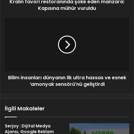
Kralın favori restoranında şoke eden manzara:
Kapısına mühür vuruldu
Bilim
insanları
dünyanın
ilk
ultra
hassas
ve
esnek
‘amonyak
Bilim insanları dünyanın ilk ultra hassas ve esnek
sensörü’nü
geliştirdi
‘amonyak sensörü’nü geliştirdi
İlgili Makaleler
Serjoy : Dijital Medya
Ajansı, Google Reklam