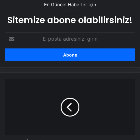
En Güncel Haberler İçin
Sitemize abone olabilirsiniz!
E-
posta
adresinizi
girin
Kralın
favori
restoranında
şoke
eden
manzara:
Kapısına
mühür
vuruldu