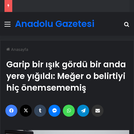
Anadolu Gazetesi
Menü
A
Anasayfa
Garip bir ışık gördü bir anda
yere yığıldı: Meğer o belirtiyi
hiç önemsememiş
Facebook
X
Tumblr
Messenger
WhatsApp
Telegram
Email'den paylaş