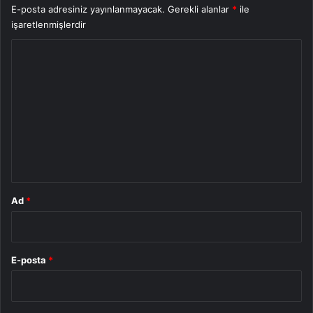
E-posta adresiniz yayınlanmayacak.
Gerekli alanlar
*
ile
işaretlenmişlerdir
Y
o
r
u
m
*
Ad
*
E-posta
*