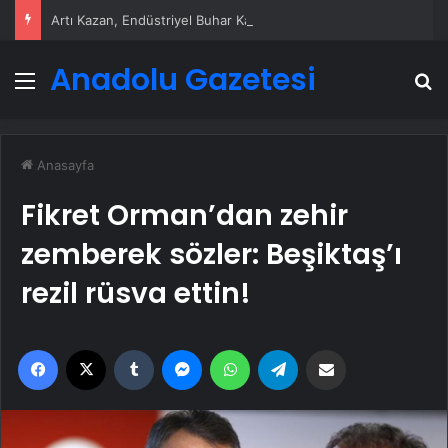
Artı Kazan, Endüstriyel Buhar Kazanı Çözümleriyle Üretim Tesislerine Verimli Sistemler Sunuyor
Anadolu Gazetesi
Menü
A
Anasayfa
Fikret Orman’dan zehir
zemberek sözler: Beşiktaş’ı
rezil rüsva ettin!
Facebook
X
Tumblr
Messenger
WhatsApp
Telegram
Email'den paylaş