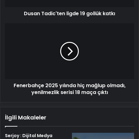
Dusan Tadic'ten ligde 19 gollük katkı
Fenerbahçe
2025
yılında
hiç
mağlup
olmadı,
yenilmezlik
serisi
18
Fenerbahçe 2025 yılında hiç mağlup olmadı,
maça
çıktı
yenilmezlik serisi 18 maça çıktı
İlgili Makaleler
Serjoy : Dijital Medya