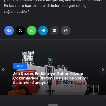
En kısa süre içerisinde bildirimlerinize geri dönüş
sağlanılacaktır.”
Facebook
X
WhatsApp
Telegram
Email'den paylaş
Yaz
Genel
Artı Kazan, Endüstriyel Buhar Kazanı
Çözümleriyle Üretim Tesislerine Verimli
Sistemler Sunuyor