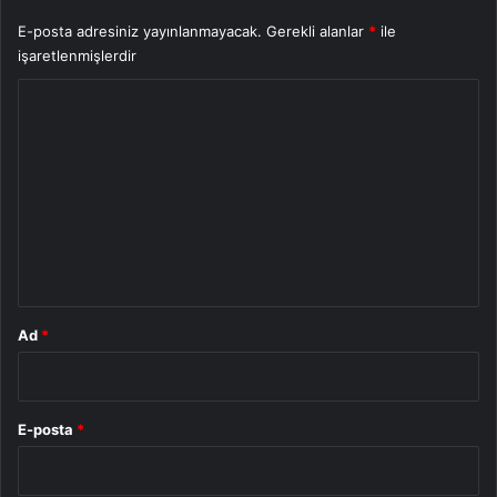
E-posta adresiniz yayınlanmayacak.
Gerekli alanlar
*
ile
işaretlenmişlerdir
Y
o
r
u
m
*
Ad
*
E-posta
*