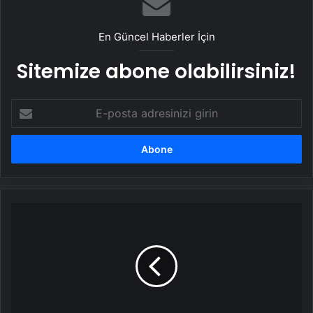
En Güncel Haberler İçin
Sitemize abone olabilirsiniz!
E-
posta
adresinizi
girin
Dusan
Tadic'ten
ligde
19
gollük
katkı