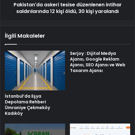
Pakistan'da askeri tesise düzenlenen intihar
30
kişi
saldırılarında 12 kişi öldü, 30 kişi yaralandı
yaralandı
İlgili Makaleler
Serjoy : Dijital Medya
Ajansı, Google Reklam
Ajansı, SEO Ajansı ve Web
Tasarım Ajansı
İstanbul’da Eşya
Depolama Rehberi
Ümraniye Çekmeköy
Kadıköy