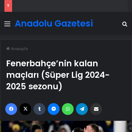
Anadolu Gazetesi
Menü
A
Anasayfa
Fenerbahçe’nin kalan
maçları (Süper Lig 2024-
2025 sezonu)
Facebook
X
Tumblr
Messenger
WhatsApp
Telegram
Email'den paylaş