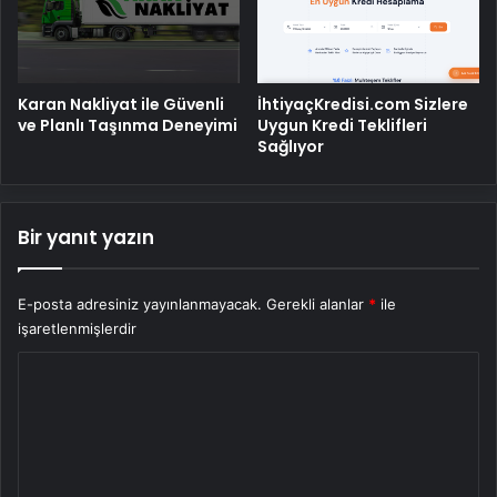
Karan Nakliyat ile Güvenli
İhtiyaçKredisi.com Sizlere
ve Planlı Taşınma Deneyimi
Uygun Kredi Teklifleri
Sağlıyor
Bir yanıt yazın
E-posta adresiniz yayınlanmayacak.
Gerekli alanlar
*
ile
işaretlenmişlerdir
Y
o
r
u