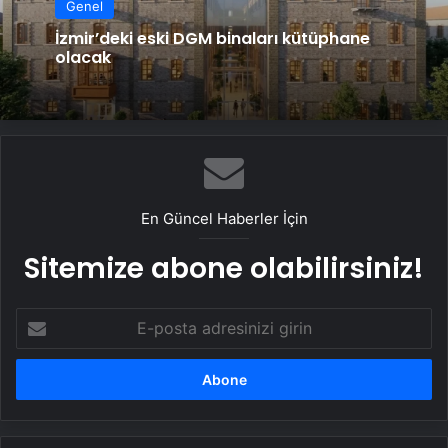
Genel
İzmir’deki eski DGM binaları kütüphane
olacak
En Güncel Haberler İçin
Sitemize abone olabilirsiniz!
E-
posta
adresinizi
girin