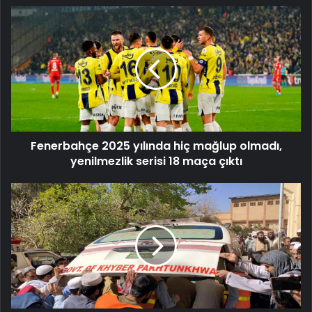
Fenerbahçe
2025
yılında
hiç
mağlup
olmadı,
yenilmezlik
serisi
18
Fenerbahçe 2025 yılında hiç mağlup olmadı,
maça
çıktı
yenilmezlik serisi 18 maça çıktı
Pakistan'da
askeri
tesise
düzenlenen
intihar
saldırılarında
12
kişi
öldü,