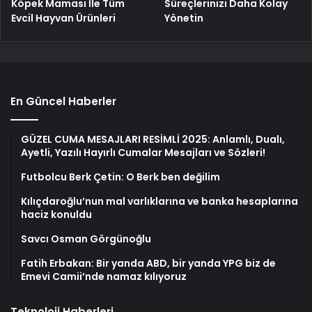
Köpek Maması İle Tüm
Süreçlerinizi Daha Kolay
Evcil Hayvan Ürünleri
Yönetin
En Güncel Haberler
GÜZEL CUMA MESAJLARI RESİMLİ 2025: Anlamlı, Dualı,
Ayetli, Yazılı Hayırlı Cumalar Mesajları ve Sözleri!
Futbolcu Berk Çetin: O Berk ben değilim
Kılıçdaroğlu’nun mal varlıklarına ve banka hesaplarına
haciz konuldu
Savcı Osman Görgünoğlu
Fatih Erbakan: Bir yanda ABD, bir yanda YPG biz de
Emevi Camii’nde namaz kılıyoruz
Teknoloji Haberleri