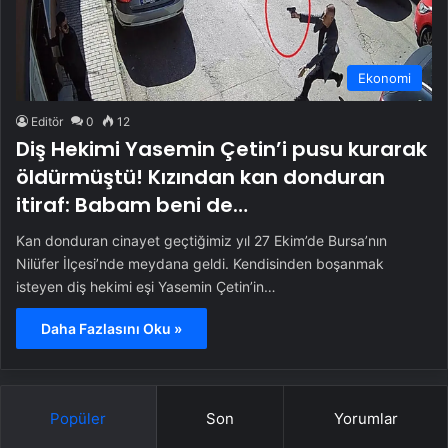
Ekonomi
Editör
0
12
Diş Hekimi Yasemin Çetin’i pusu kurarak
öldürmüştü! Kızından kan donduran
itiraf: Babam beni de…
Kan donduran cinayet geçtiğimiz yıl 27 Ekim’de Bursa’nın
Nilüfer İlçesi’nde meydana geldi. Kendisinden boşanmak
isteyen diş hekimi eşi Yasemin Çetin’in…
Daha Fazlasını Oku »
Popüler
Son
Yorumlar