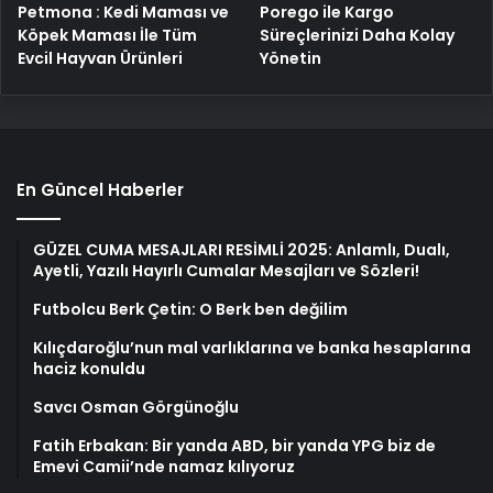
Petmona : Kedi Maması ve
Porego ile Kargo
Köpek Maması İle Tüm
Süreçlerinizi Daha Kolay
Evcil Hayvan Ürünleri
Yönetin
En Güncel Haberler
GÜZEL CUMA MESAJLARI RESİMLİ 2025: Anlamlı, Dualı,
Ayetli, Yazılı Hayırlı Cumalar Mesajları ve Sözleri!
Futbolcu Berk Çetin: O Berk ben değilim
Kılıçdaroğlu’nun mal varlıklarına ve banka hesaplarına
haciz konuldu
Savcı Osman Görgünoğlu
Fatih Erbakan: Bir yanda ABD, bir yanda YPG biz de
Emevi Camii’nde namaz kılıyoruz