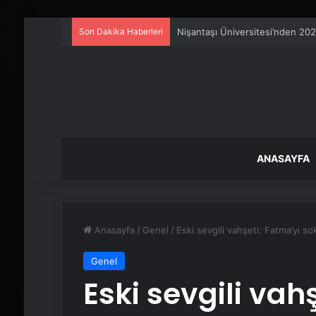
Son Dakika Haberleri
Artı Kazan, Endüstriyel Buhar K
ANASAYFA
Anasayfa
/
Genel
/
Eski sevgili vahşeti: Fatma’yı s
Genel
Eski sevgili vah