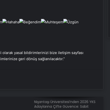
Product Manufacturer in Turkey
Esat Bey Shop ile Sosyal Medya
Hizmetlerinde Güçlü Panel
Deneyimi
İnternet Ve Fiber Internet Rehberi
i olarak yasal bildirimlerinizi bize iletişim sayfası
25 Yıllık Miras Davasında Gözler
rimlerinize geri dönüş sağlanılacaktır.”
Temmuz Ayındaki Karar
Duruşmasına Çevrildi
İstanbul’da Eşya Depolama Rehberi
Ümraniye Çekmeköy Kadıköy
Nişantaşı Üniversitesi’nden 2026 YKS
Adaylarına Çifte Güvence: Sabit