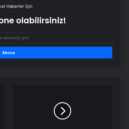
el Haberler İçin
ne olabilirsiniz!
Esat Bey Shop ile Sosyal Medya
Hizmetlerinde Güçlü Panel
Deneyimi
İnternet Ve Fiber Internet Rehberi
25 Yıllık Miras Davasında Gözler
Temmuz Ayındaki Karar
Duruşmasına Çevrildi
Bolu
İstanbul’da Eşya Depolama Rehberi
Valiliği'nden
Ümraniye Çekmeköy Kadıköy
yeni
karar:
Yedigöller
Nişantaşı Üniversitesi’nden 2026 YKS
ve
Adaylarına Çifte Güvence: Sabit
Abant
Ücret ve Kesintisiz Burs