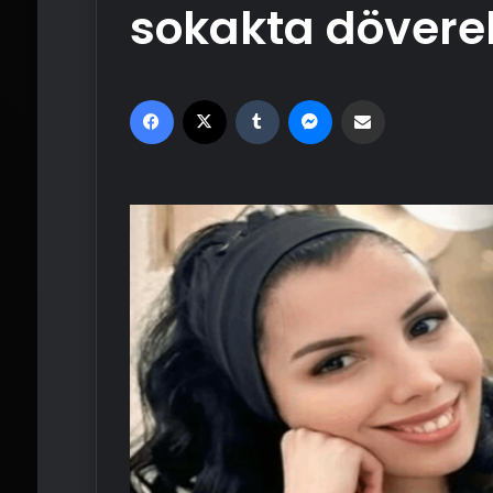
sokakta dövere
Facebook
X
Tumblr
Messenger
Email'den paylaş