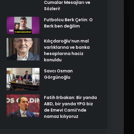
Cumalar Mesajları ve
Sözleri!
Futbolcu Berk Çetin: O
Berk ben değilim
Kılıçdaroğlu’nun mal
varlıklarına ve banka
hesaplarına haciz
konuldu
Savcı Osman
Görgünoğlu
Fatih Erbakan: Bir yanda
ABD, bir yanda YPG biz
de Emevi Camii’nde
namaz kılıyoruz