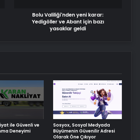
için
bazı
Bolu Valiliği'nden yeni karar:
yasaklar
Artı Kazan, Endüstriyel Buhar Kazanı
geldi
Yedigöller ve Abant için bazı
Çözümleriyle Üretim Tesislerine
Verimli Sistemler Sunuyor
yasaklar geldi
Bitkigrow ile Bitki Yetiştiriciliğinde
Doğru Ekipman ve Ürün Seçimi
Petmona : Kedi Maması ve Köpek
Maması İle Tüm Evcil Hayvan
Ürünleri
Porego ile Kargo Süreçlerinizi Daha
Kolay Yönetin
yat ile Güvenli ve
Sosyox, Sosyal Medyada
ınma Deneyimi
Büyümenin Güvenilir Adresi
Olarak Öne Çıkıyor