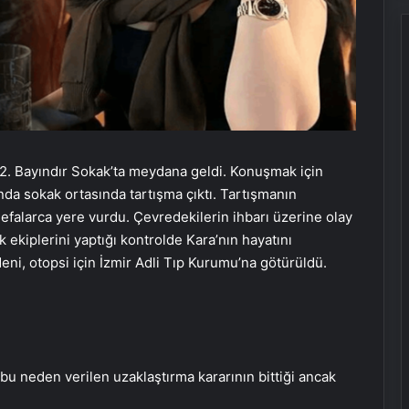
 2. Bayındır Sokak’ta meydana geldi. Konuşmak için
ında sokak ortasında tartışma çıktı. Tartışmanın
efalarca yere vurdu. Çevredekilerin ihbarı üzerine olay
ık ekiplerini yaptığı kontrolde Kara’nın hayatını
deni, otopsi için İzmir Adli Tıp Kurumu’na götürüldü.
 bu neden verilen uzaklaştırma kararının bittiği ancak
Sevinçler Sağlık: Trusted Hygiene