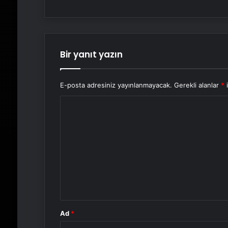
Bir yanıt yazın
E-posta adresiniz yayınlanmayacak.
Gerekli alanlar
*
i
Y
o
r
u
m
*
Ad
*