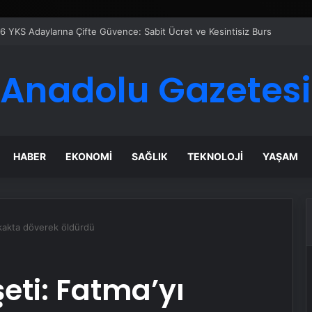
azanı Çözümleriyle Üretim Tesislerine Verimli Sistemler Sunuyor
Anadolu Gazetesi
HABER
EKONOMI
SAĞLIK
TEKNOLOJI
YAŞAM
okakta döverek öldürdü
şeti: Fatma’yı