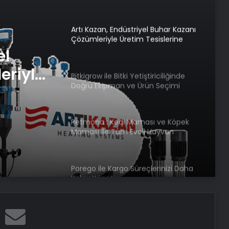
Ücret ve Kesintisiz Burs
Artı Kazan, Endüstriyel Buhar Kazanı
Çözümleriyle Üretim Tesislerine
Verimli Sistemler Sunuyor
el
eriyle
Bitkigrow ile Bitki Yetiştiriciliğinde
Doğru Ekipman ve Ürün Seçimi
rimli
Petmona : Kedi Maması ve Köpek
Maması İle Tüm Evcil Hayvan
Ürünleri
Porego ile Kargo Süreçlerinizi Daha
Kolay Yönetin
Sevinçler Sağlık: Trusted Hygiene
Product Manufacturer in Turkey