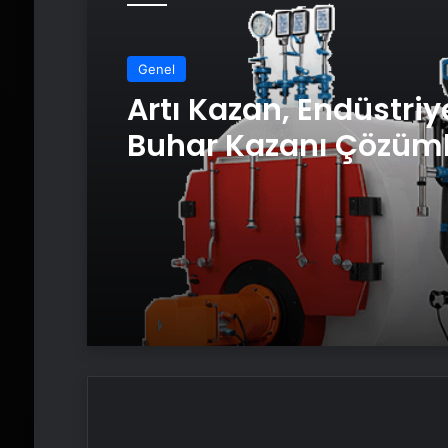
Genel
Artı Kazan, Endüstriy
Buhar Kazanı Çözüml
Üretim Tesislerine Ve
Sistemler Sunuyor