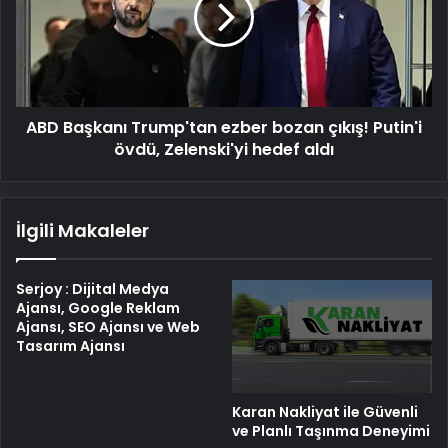
bozan
çıkış!
Putin'i
övdü,
Zelenski'yi
ABD Başkanı Trump'tan ezber bozan çıkış! Putin'i
hedef
aldı
övdü, Zelenski'yi hedef aldı
İlgili Makaleler
Serjoy : Dijital Medya
Ajansı, Google Reklam
Ajansı, SEO Ajansı ve Web
Tasarım Ajansı
Karan Nakliyat ile Güvenli
ve Planlı Taşınma Deneyimi