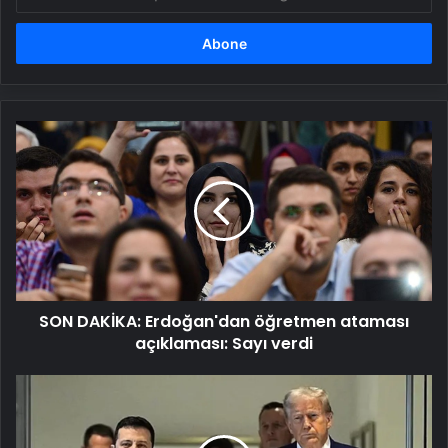
posta
adresinizi
girin
SON
DAKİKA:
Erdoğan'dan
öğretmen
ataması
açıklaması:
Sayı
verdi
SON DAKİKA: Erdoğan'dan öğretmen ataması
açıklaması: Sayı verdi
ABD
Başkanı
Trump'tan
ezber