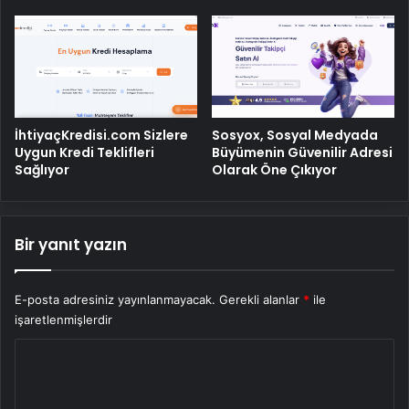
İhtiyaçKredisi.com Sizlere
Sosyox, Sosyal Medyada
Uygun Kredi Teklifleri
Büyümenin Güvenilir Adresi
Sağlıyor
Olarak Öne Çıkıyor
Bir yanıt yazın
E-posta adresiniz yayınlanmayacak.
Gerekli alanlar
*
ile
işaretlenmişlerdir
Y
o
r