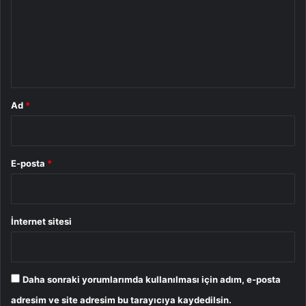
u
m
*
Ad
*
E-posta
*
İnternet sitesi
Daha sonraki yorumlarımda kullanılması için adım, e-posta
adresim ve site adresim bu tarayıcıya kaydedilsin.