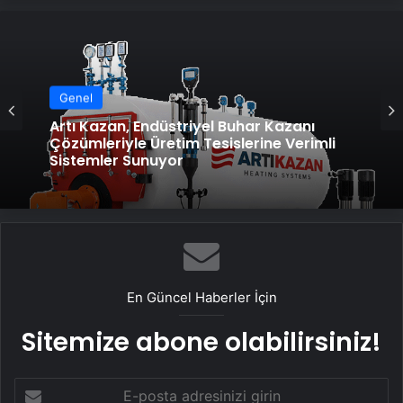
Genel
Artı Kazan, Endüstriyel Buhar Kazanı
Çözümleriyle Üretim Tesislerine Verimli
Sistemler Sunuyor
En Güncel Haberler İçin
Sitemize abone olabilirsiniz!
E-