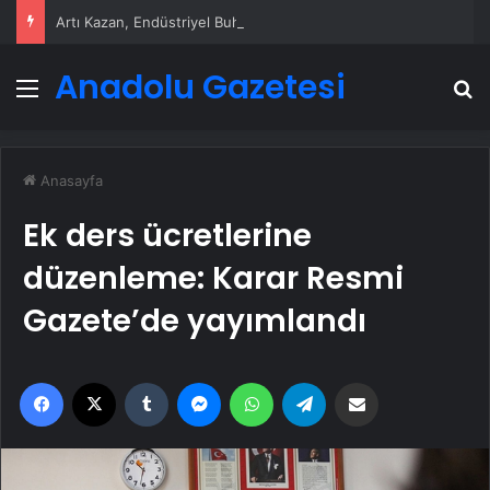
Artı Kazan, Endüstriyel Buhar Kazanı Çözümleriyle Üretim Tesislerine Verimli Sistemler Sunuyor
Anadolu Gazetesi
Menü
A
Anasayfa
Ek ders ücretlerine
düzenleme: Karar Resmi
Gazete’de yayımlandı
Facebook
X
Tumblr
Messenger
WhatsApp
Telegram
Email'den paylaş