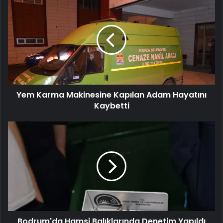
Karma
Makinesine
Kapılan
Adam
Hayatını
Kaybetti
Yem Karma Makinesine Kapılan Adam Hayatını
Kaybetti
Bodrum'da
Hamsi
Balıklarında
Denetim
Yapıldı
Bodrum'da Hamsi Balıklarında Denetim Yapıldı