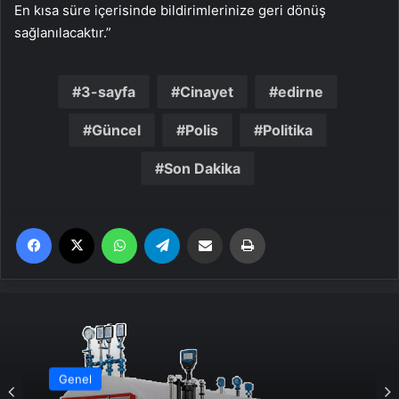
En kısa süre içerisinde bildirimlerinize geri dönüş
sağlanılacaktır.”
3-sayfa
Cinayet
edirne
Güncel
Polis
Politika
Son Dakika
Facebook
X
WhatsApp
Telegram
Email'den paylaş
Yaz
Genel