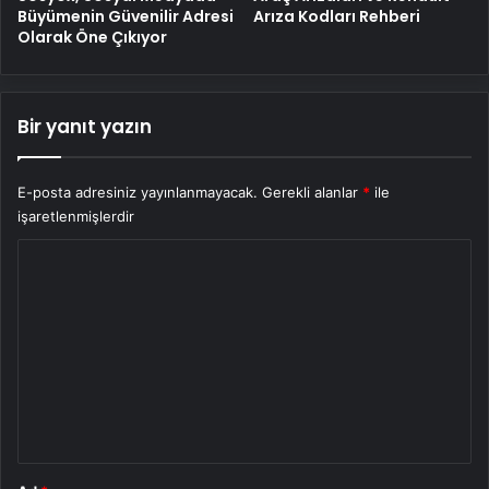
Büyümenin Güvenilir Adresi
Arıza Kodları Rehberi
Olarak Öne Çıkıyor
Bir yanıt yazın
E-posta adresiniz yayınlanmayacak.
Gerekli alanlar
*
ile
işaretlenmişlerdir
Y
o
r
u
m
*