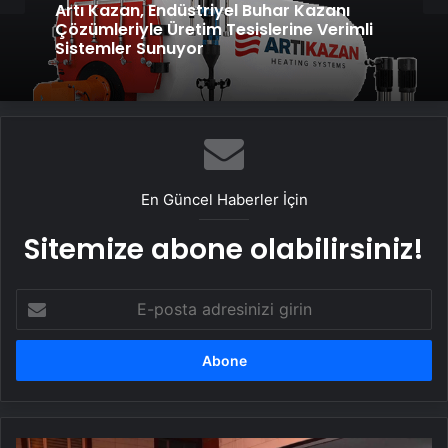
Artı Kazan, Endüstriyel Buhar Kazanı
Çözümleriyle Üretim Tesislerine Verimli
Sistemler Sunuyor
En Güncel Haberler İçin
Sitemize abone olabilirsiniz!
E-
posta
adresinizi
girin
Yem