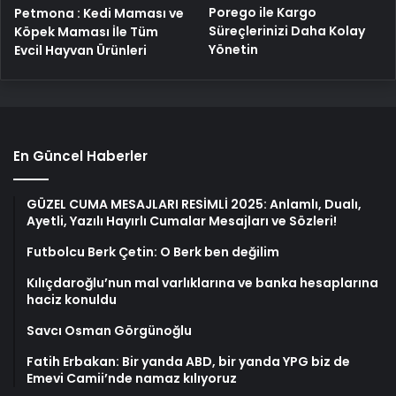
Porego ile Kargo
Petmona : Kedi Maması ve
Süreçlerinizi Daha Kolay
Köpek Maması İle Tüm
Yönetin
Evcil Hayvan Ürünleri
En Güncel Haberler
GÜZEL CUMA MESAJLARI RESİMLİ 2025: Anlamlı, Dualı,
Ayetli, Yazılı Hayırlı Cumalar Mesajları ve Sözleri!
Futbolcu Berk Çetin: O Berk ben değilim
Kılıçdaroğlu’nun mal varlıklarına ve banka hesaplarına
haciz konuldu
Savcı Osman Görgünoğlu
Fatih Erbakan: Bir yanda ABD, bir yanda YPG biz de
Emevi Camii’nde namaz kılıyoruz