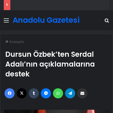
Anadolu Gazetesi
Menü
A
Anasayfa
Dursun Özbek’ten Serdal
Adalı’nın açıklamalarına
destek
Facebook
X
Tumblr
Messenger
WhatsApp
Telegram
Email'den paylaş