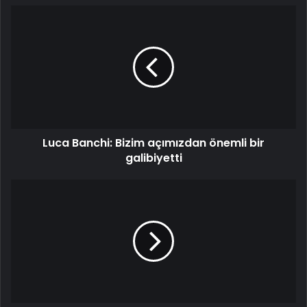
Luca
Banchi:
Bizim
açımızdan
önemli
bir
galibiyetti
Luca Banchi: Bizim açımızdan önemli bir
galibiyetti
Messi'den
üstü
kapalı
cevap
'Futbolumuzla
konuşuruz'