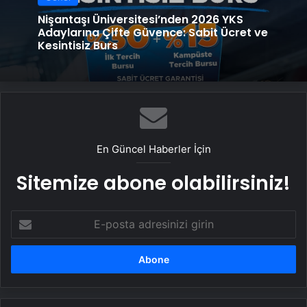
Nişantaşı Üniversitesi’nden 2026 YKS
Adaylarına Çifte Güvence: Sabit Ücret ve
Kesintisiz Burs
En Güncel Haberler İçin
Sitemize abone olabilirsiniz!
E-
posta
adresinizi
girin