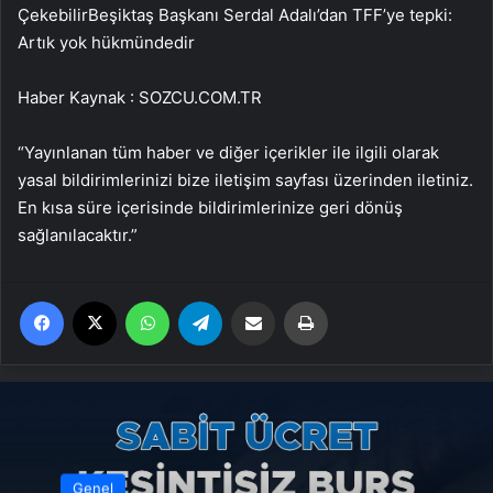
Çekebilir
Beşiktaş Başkanı Serdal Adalı’dan TFF’ye tepki:
Artık yok hükmündedir
Haber Kaynak : SOZCU.COM.TR
“Yayınlanan tüm haber ve diğer içerikler ile ilgili olarak
yasal bildirimlerinizi bize iletişim sayfası üzerinden iletiniz.
En kısa süre içerisinde bildirimlerinize geri dönüş
sağlanılacaktır.”
Facebook
X
WhatsApp
Telegram
Email'den paylaş
Yaz
Genel