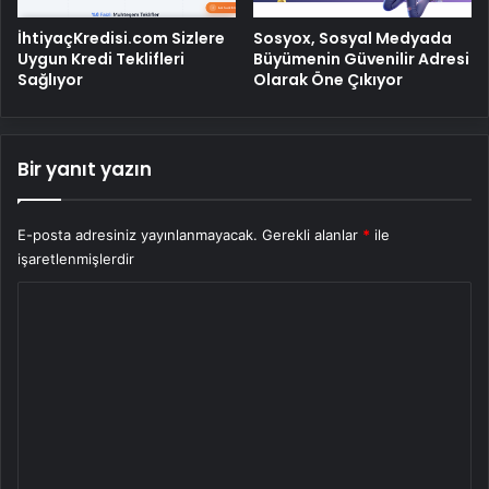
İhtiyaçKredisi.com Sizlere
Sosyox, Sosyal Medyada
Uygun Kredi Teklifleri
Büyümenin Güvenilir Adresi
Sağlıyor
Olarak Öne Çıkıyor
Bir yanıt yazın
E-posta adresiniz yayınlanmayacak.
Gerekli alanlar
*
ile
işaretlenmişlerdir
Y
o
r
u
m
*