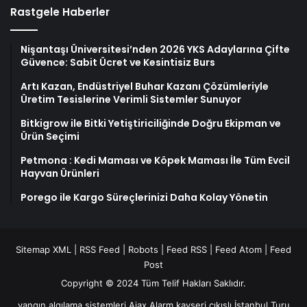
Rastgele Haberler
Nişantaşı Üniversitesi’nden 2026 YKS Adaylarına Çifte
Güvence: Sabit Ücret ve Kesintisiz Burs
Artı Kazan, Endüstriyel Buhar Kazanı Çözümleriyle
Üretim Tesislerine Verimli Sistemler Sunuyor
Bitkigrow ile Bitki Yetiştiriciliğinde Doğru Ekipman ve
Ürün Seçimi
Petmona : Kedi Maması ve Köpek Maması İle Tüm Evcil
Hayvan Ürünleri
Porego ile Kargo Süreçlerinizi Daha Kolay Yönetin
Sitemap XML
|
RSS Feed
|
Robots
|
Feed RSS
|
Feed Atom
|
Feed
Post
Copyright © 2024 Tüm Telif Hakları Saklıdır.
yangın algılama sistemleri
Ajax Alarm
kayseri çıkışlı İstanbul Turu