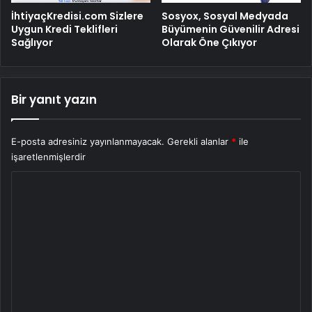
İhtiyaçKredisi.com Sizlere
Sosyox, Sosyal Medyada
Uygun Kredi Teklifleri
Büyümenin Güvenilir Adresi
Sağlıyor
Olarak Öne Çıkıyor
Bir yanıt yazın
E-posta adresiniz yayınlanmayacak.
Gerekli alanlar
*
ile
işaretlenmişlerdir
Y
o
r
u
m
*