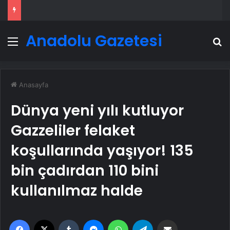
Anadolu Gazetesi
Menü
A
Anasayfa
Dünya yeni yılı kutluyor
Gazzeliler felaket
koşullarında yaşıyor! 135
bin çadırdan 110 bini
kullanılmaz halde
Facebook
X
Tumblr
Messenger
WhatsApp
Telegram
Email'den paylaş