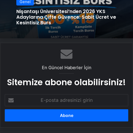
Genel
Nişantaşı Üniversitesi’nden 2026 YKS
Adaylarına Çifte Güvence: Sabit Ücret ve
Kesintisiz Burs
En Güncel Haberler İçin
Sitemize abone olabilirsiniz!
E-
posta
adresinizi
girin