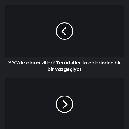
YPG’de
alarm
zilleri!
Teröristler
taleplerinden
bir
bir
vazgeçiyor
YPG’de alarm zilleri! Teröristler taleplerinden bir
bir vazgeçiyor
Filistinlilerin
konut
planları
askıya
alındı