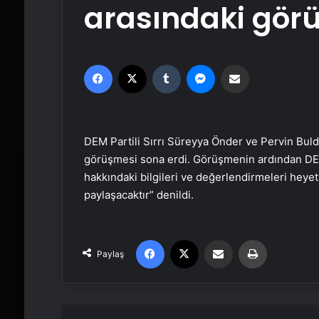
arasındaki gör
Facebook
X
Tumblr
Messenger
Email'den paylaş
DEM Partili Sırrı Süreyya Önder ve Pervin Buld
görüşmesi sona erdi. Görüşmenin ardından DEM
hakkındaki bilgileri ve değerlendirmeleri heye
paylaşacaktır” denildi.
Facebook
X
Email'den paylaş
Yaz
Paylaş