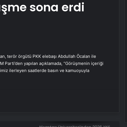
üşme sona erdi
Sevinçler Sağlık: Trusted Hygiene
Product Manufacturer in Turkey
Esat Bey Shop ile Sosyal Medya
Hizmetlerinde Güçlü Panel
Deneyimi
İnternet Ve Fiber Internet Rehberi
an, terör örgütü PKK elebaşı Abdullah Öcalan ile
 Parti’den yapılan açıklamada, “Görüşmenin içeriği
timiz ilerleyen saatlerde basın ve kamuoyuyla
25 Yıllık Miras Davasında Gözler
Temmuz Ayındaki Karar
Duruşmasına Çevrildi
İstanbul’da Eşya Depolama Rehberi
Ümraniye Çekmeköy Kadıköy