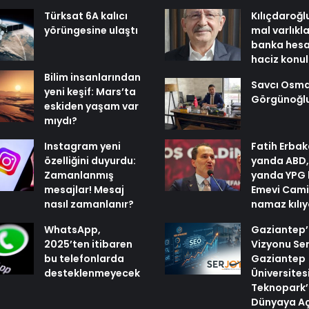
Türksat 6A kalıcı
Kılıçdaroğl
yörüngesine ulaştı
mal varlıkl
banka hesa
haciz konu
Bilim insanlarından
Savcı Osm
yeni keşif: Mars’ta
Görgünoğl
eskiden yaşam var
mıydı?
Instagram yeni
Fatih Erbak
özelliğini duyurdu:
yanda ABD,
Zamanlanmış
yanda YPG 
mesajlar! Mesaj
Emevi Cami
nasıl zamanlanır?
namaz kılı
WhatsApp,
Gaziantep’i
2025’ten itibaren
Vizyonu Ser
bu telefonlarda
Gaziantep
desteklenmeyecek
Üniversites
Teknopark’
Dünyaya Aç