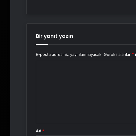
Bir yanıt yazın
E-posta adresiniz yayınlanmayacak.
Gerekli alanlar
*
i
Y
o
r
u
m
*
Ad
*