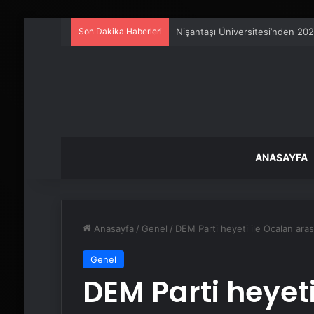
Son Dakika Haberleri
Nişantaşı Üniversitesi’nden 202
ANASAYFA
Anasayfa
/
Genel
/
DEM Parti heyeti ile Öcalan ara
Genel
DEM Parti heyeti