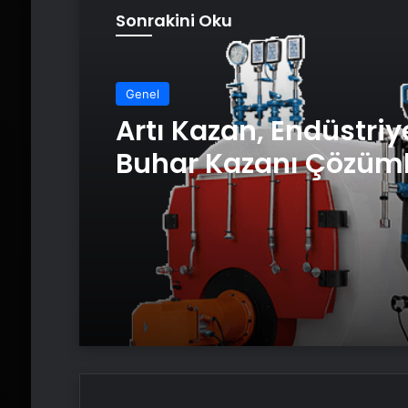
Sonrakini Oku
Genel
Artı Kazan, Endüstriy
Buhar Kazanı Çözüml
Üretim Tesislerine Ve
Sistemler Sunuyor