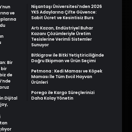
Nişantaşı Üniversitesi’nden 2026
u’nun
YKS Adaylarına Çifte Güvence:
arına ve
Sabit Ücret ve Kesintisiz Burs
plarına
ldu
Artı Kazan, Endüstriyel Buhar
Kazanı Çözümleriyle Üretim
an
Tesislerine Verimli Sistemler
u
Sunuyor
Bitkigrow ile Bitki Yetiştiriciliğinde
Doğru Ekipman ve Ürün Seçimi
an: Bir
 bir
Petmona : Kedi Maması ve Köpek
biz de
Maması İle Tüm Evcil Hayvan
i’nde
Ürünleri
yoruz
Porego ile Kargo Süreçlerinizi
n Dijital
Daha Kolay Yönetin
joy,
i
tan
ılıyor