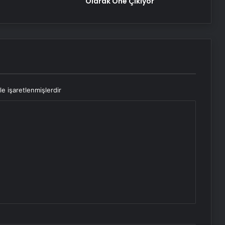
Olarak Öne Çıkıyor
le işaretlenmişlerdir