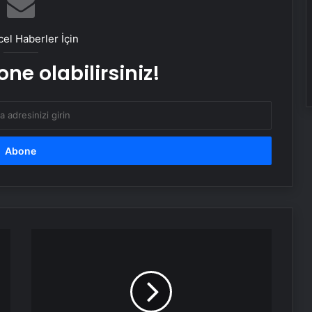
Sevinçler Sağlık: Trusted Hygiene
Product Manufacturer in Turkey
el Haberler İçin
ne olabilirsiniz!
Esat Bey Shop ile Sosyal Medya
Hizmetlerinde Güçlü Panel
Deneyimi
İnternet Ve Fiber Internet Rehberi
25 Yıllık Miras Davasında Gözler
Temmuz Ayındaki Karar
Duruşmasına Çevrildi
Çin’den
İstanbul’da Eşya Depolama Rehberi
ABD’ye
Ümraniye Çekmeköy Kadıköy
şoke
eden
siber
Nişantaşı Üniversitesi’nden 2026 YKS
saldırı: