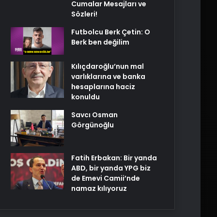
Cumalar Mesajları ve
Sözleri!
Futbolcu Berk Çetin: O
Berk ben değilim
Kılıçdaroğlu’nun mal
varlıklarına ve banka
hesaplarına haciz
konuldu
Savcı Osman
Görgünoğlu
Fatih Erbakan: Bir yanda
ABD, bir yanda YPG biz
de Emevi Camii’nde
namaz kılıyoruz