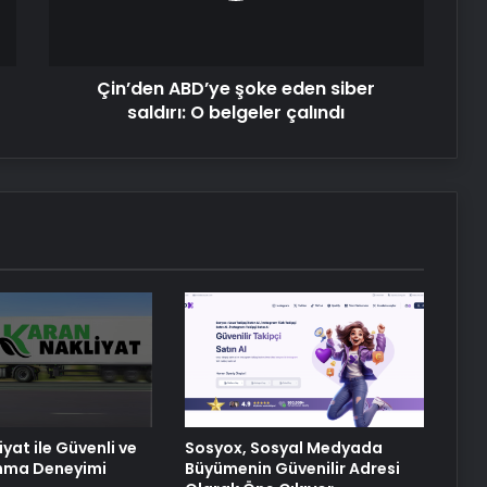
Adaylarına Çifte Güvence: Sabit
O
Ücret ve Kesintisiz Burs
belgeler
çalındı
Çin’den ABD’ye şoke eden siber
Artı Kazan, Endüstriyel Buhar Kazanı
saldırı: O belgeler çalındı
Çözümleriyle Üretim Tesislerine
Verimli Sistemler Sunuyor
Bitkigrow ile Bitki Yetiştiriciliğinde
Doğru Ekipman ve Ürün Seçimi
Petmona : Kedi Maması ve Köpek
Maması İle Tüm Evcil Hayvan
Ürünleri
Porego ile Kargo Süreçlerinizi Daha
Kolay Yönetin
yat ile Güvenli ve
Sosyox, Sosyal Medyada
ınma Deneyimi
Büyümenin Güvenilir Adresi