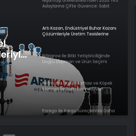
Nişantaşı Üniversitesi’nden 2026 YKS
Adaylarına Çifte Güvence: Sabit
Ücret ve Kesintisiz Burs
Artı Kazan, Endüstriyel Buhar Kazanı
Çözümleriyle Üretim Tesislerine
Verimli Sistemler Sunuyor
el
eriyle
Bitkigrow ile Bitki Yetiştiriciliğinde
Doğru Ekipman ve Ürün Seçimi
rimli
Petmona : Kedi Maması ve Köpek
Maması İle Tüm Evcil Hayvan
Ürünleri
Porego ile Kargo Süreçlerinizi Daha
Kolay Yönetin