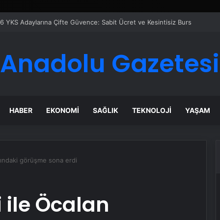
6 YKS Adaylarına Çifte Güvence: Sabit Ücret ve Kesintisiz Burs
Anadolu Gazetesi
HABER
EKONOMI
SAĞLIK
TEKNOLOJI
YAŞAM
sındaki görüşme sona erdi
 ile Öcalan