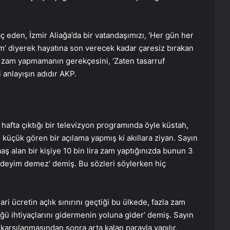
 eden, İzmir Aliağa’da bir vatandaşımızı, ‘Her gün her
m’ diyerek hayatına son verecek kadar çaresiz bırakan
 zam yapmamanın gerekçesini, ‘Zaten tasarruf
 anlayışın adıdır AKP.
hafta çıktığı bir televizyon programında öyle küstah,
e küçük gören bir açılama yapmış ki akıllara ziyan. Sayın
maaş alan bir kişiye 10 bin lira zam yaptığınızda bunun 3
f edeyim demez’ demiş. Bu sözleri söylerken hiç
ri ücretin açlık sınırını geçtiği bu ülkede, fazla zam
ğü ihtiyaçlarını gidermenin yoluna gider’ demiş. Sayın
n karşılanmasından sonra arta kalan parayla yapılır.