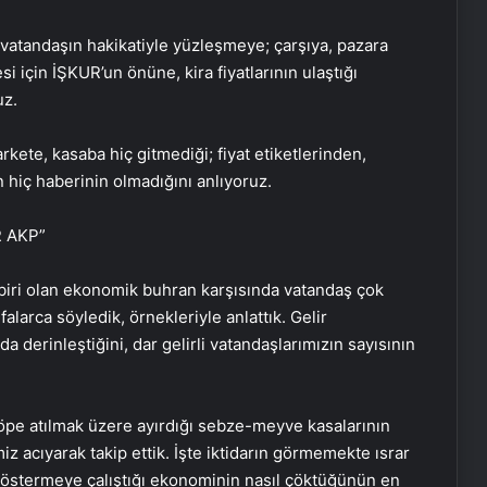
 vatandaşın hakikatiyle yüzleşmeye; çarşıya, pazara
 için İŞKUR’un önüne, kira fiyatlarının ulaştığı
uz.
rkete, kasaba hiç gitmediği; fiyat etiketlerinden,
 hiç haberinin olmadığını anlıyoruz.
R AKP”
biri olan ekonomik buhran karşısında vatandaş çok
alarca söyledik, örnekleriyle anlattık. Gelir
 derinleştiğini, dar gelirli vatandaşlarımızın sayısının
çöpe atılmak üzere ayırdığı sebze-meyve kasalarının
z acıyarak takip ettik. İşte iktidarın görmemekte ısrar
e göstermeye çalıştığı ekonominin nasıl çöktüğünün en