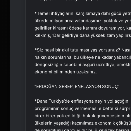
*Temel ihtiyaçlarını karşılamaya dahi gücü ye
ülkede milyonlarca vatandaşımız, yokluk ve yok
gelirliler kirasını ödese karnını doyuramıyor, k
kalkmış, ‘Dar gelirliye daha yüksek zam yapılı
*Siz nasıl bir akıl tutulması yaşıyorsunuz? Nasıl
halkın sorunlarına, bu ülkeye ne kadar yabancıl
dengesizliğin sebebini asgari ücretliye, emekl
ekonomi biliminden uzaksınız.
“ERDOĞAN SEBEP, ENFLASYON SONUÇ”
*Daha Türkiye’de enflasyona neyin yol açtığını
programının sonuç vermemesi elbette ki sürpriz
birer birer yok edildiği; hukuk güvencesinin olm
ülkelerin yaşadığı kaçınılmaz ekonomik çöküş
de sorumlusu da 23 yıldır bu ülkeyi tek başına 