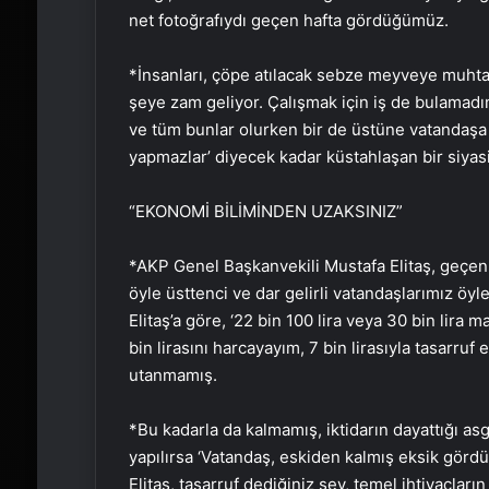
net fotoğrafıydı geçen hafta gördüğümüz.
*İnsanları, çöpe atılacak sebze meyveye muhtaç
şeye zam geliyor. Çalışmak için iş de bulamadı
ve tüm bunlar olurken bir de üstüne vatandaşa
yapmazlar’ diyecek kadar küstahlaşan bir siyasi
“EKONOMİ BİLİMİNDEN UZAKSINIZ”
*AKP Genel Başkanvekili Mustafa Elitaş, geçen 
öyle üsttenci ve dar gelirli vatandaşlarımız öyl
Elitaş’a göre, ‘22 bin 100 lira veya 30 bin lira 
bin lirasını harcayayım, 7 bin lirasıyla tasarru
utanmamış.
*Bu kadarla da kalmamış, iktidarın dayattığı asga
yapılırsa ‘Vatandaş, eskiden kalmış eksik gördü
Elitaş, tasarruf dediğiniz şey, temel ihtiyaçları