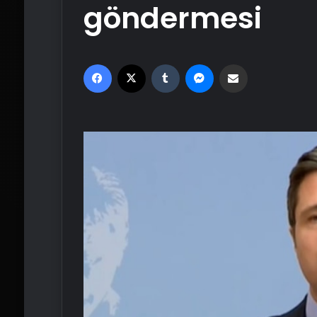
göndermesi
Facebook
X
Tumblr
Messenger
Email'den paylaş