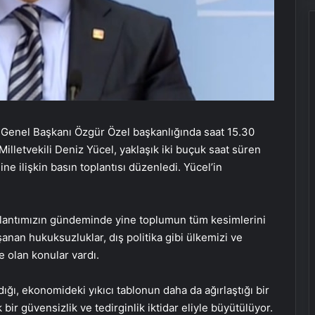
enel Başkanı Özgür Özel başkanlığında saat 15.30
Milletvekili Deniz Yücel, yaklaşık iki buçuk saat süren
e ilişkin basın toplantısı düzenledi. Yücel’in
lantımızın gündeminde yine toplumun tüm kesimlerini
şanan hukuksuzluklar, dış politika gibi ülkemizi ve
e olan konular vardı.
ı, ekonomideki yıkıcı tablonun daha da ağırlaştığı bir
r güvensizlik ve tedirginlik iktidar eliyle büyütülüyor.