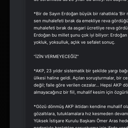
*Bir de Sayın Erdoğan büyük bir rahatlıkla ‘Bir
sen muhalefeti bırak da emekliye reva gördüğü
muhalefeti bırak da asgari ücretliye reva gördü
Erdoğan bu millet şunu çok iyi biliyor: Erdoğan
yokluk, yoksulluk, açlık ve sefalet sonuç.
“İZİN VERMEYECEĞİZ”
*AKP, 23 yıldır sistematik bir şekilde yargı bağı
ülkesi haline geldi. Açılan soruşturmalar, bir c
değil; faile göre verilen cezalar… Hepsi AKP d
almayacağınız bir fiil, muhalif kesim için özgür
*Gözü dönmüş AKP iktidarı kendine muhalif ola
gözaltılara, tutuklamalara hız kesmeden deva
Yüksek İstişare Kurulu Başkanı Ömer Aras hedef
nedeniyle başlatılan soruşturma için ifade verdil