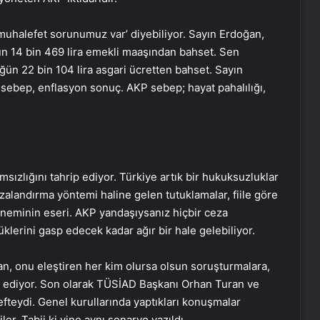
 muhalefet sorunumuz var’ diyebiliyor. Sayın Erdoğan,
n 14 bin 469 lira emekli maaşından bahset. Sen
ğün 22 bin 104 lira asgari ücretten bahset. Sayın
 sebep, enflasyon sonuç. AKP sebep; hayat pahalılığı,
msızlığını tahrip ediyor. Türkiye artık bir hukuksuzluklar
ezalandırma yöntemi haline gelen tutuklamalar, fiile göre
öneminin eseri. AKP yandaşıysanız hiçbir ceza
lüklerini gasp edecek kadar ağır bir hale gelebiliyor.
n, onu eleştiren her kim olursa olsun soruşturmalara,
m ediyor. Son olarak TÜSİAD Başkanı Orhan Turan ve
teydi. Genel kurullarında yaptıkları konuşmalar
er. Tabii ki yine aynı senaryo yazıldı.