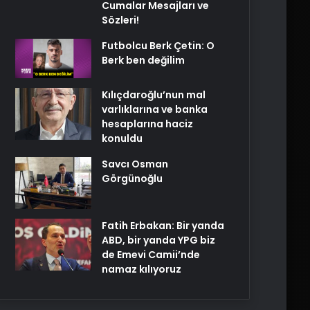
Cumalar Mesajları ve
Sözleri!
Futbolcu Berk Çetin: O
Berk ben değilim
Kılıçdaroğlu’nun mal
varlıklarına ve banka
hesaplarına haciz
konuldu
Savcı Osman
Görgünoğlu
Fatih Erbakan: Bir yanda
ABD, bir yanda YPG biz
de Emevi Camii’nde
namaz kılıyoruz