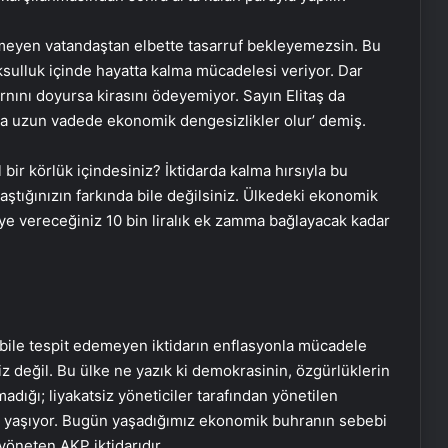
tmeyen vatandaştan elbette tasarruf bekleyemezsin. Bu
sulluk içinde hayatta kalma mücadelesi veriyor. Dar
arnını doyursa kirasını ödeyemiyor. Sayın Elitaş da
rsa uzun vadede ekonomik dengesizlikler olur’ demiş.
 bir körlük içindesiniz? İktidarda kalma hırsıyla bu
aştığınızın farkında bile değilsiniz. Ülkedeki ekonomik
iye vereceğiniz 10 bin liralık ek zamma bağlayacak kadar
 bile tespit edemeyen iktidarın enflasyonla mücadele
 değil. Bu ülke ne yazık ki demokrasinin, özgürlüklerin
adığı; liyakatsiz yöneticiler tarafından yönetilen
ü yaşıyor. Bugün yaşadığımız ekonomik buhranın sebebi
yöneten AKP iktidarıdır.