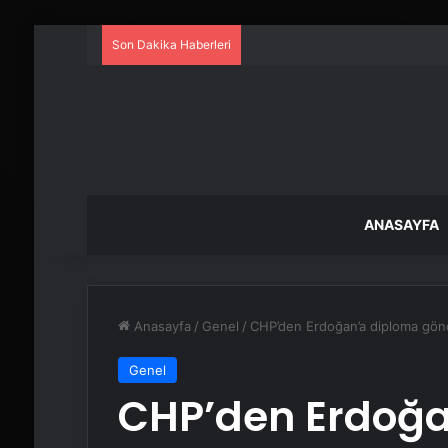
Son Dakika Haberleri
ANASAYFA
Anasayfa
/
Genel
/
CHP’den Erdoğan’a diploma gö
Genel
CHP’den Erdoğa