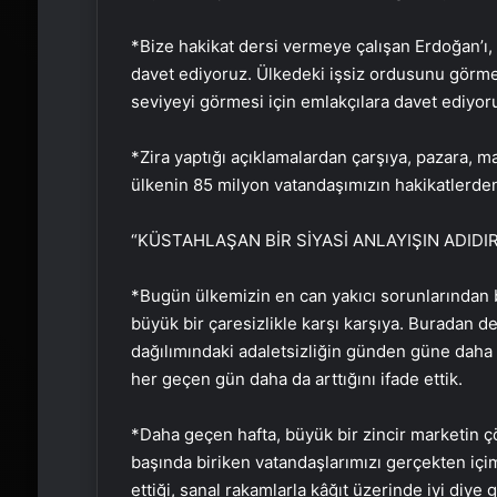
*Bize hakikat dersi vermeye çalışan Erdoğan’ı,
davet ediyoruz. Ülkedeki işsiz ordusunu görmesi
seviyeyi görmesi için emlakçılara davet ediyor
*Zira yaptığı açıklamalardan çarşıya, pazara, ma
ülkenin 85 milyon vatandaşımızın hakikatlerden
“KÜSTAHLAŞAN BİR SİYASİ ANLAYIŞIN ADIDI
*Bugün ülkemizin en can yakıcı sorunlarından 
büyük bir çaresizlikle karşı karşıya. Buradan def
dağılımındaki adaletsizliğin günden güne daha da
her geçen gün daha da arttığını ifade ettik.
*Daha geçen hafta, büyük bir zincir marketin 
başında biriken vatandaşlarımızı gerçekten içimi
ettiği, sanal rakamlarla kâğıt üzerinde iyi diy