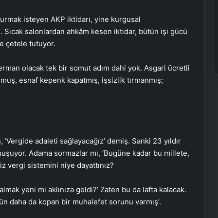
rmak isteyen AKP iktidarı, yine kurgusal
 Sıcak salonlardan ahkâm kesen iktidar, bütün işi gücü
e çetele tutuyor.
erman olacak tek bir somut adım dahi yok. Asgari ücretli
rmuş, esnaf kepenk kapatmış, işsizlik tırmanmış;
‘Vergide adaleti sağlayacağız’ demiş. Sanki 23 yıldır
onuşuyor. Adama sormazlar mı, ‘Bugüne kadar bu millete,
iz vergi sistemini niye dayattınız?
mak yeni mi aklınıza geldi?’ Zaten bu da lafta kalacak.
 gün daha da kopan bir muhalefet sorunu varmış’.