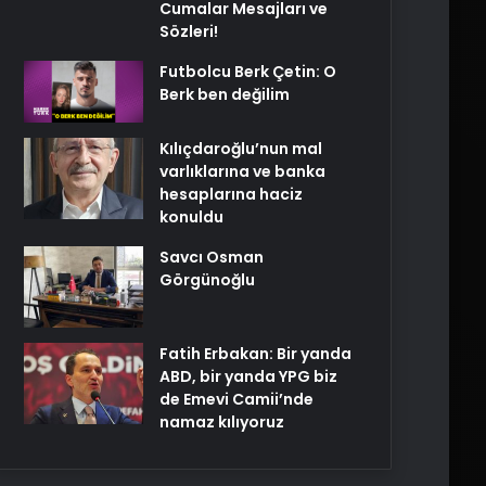
Cumalar Mesajları ve
Sözleri!
Futbolcu Berk Çetin: O
Berk ben değilim
Kılıçdaroğlu’nun mal
varlıklarına ve banka
hesaplarına haciz
konuldu
Savcı Osman
Görgünoğlu
Fatih Erbakan: Bir yanda
ABD, bir yanda YPG biz
de Emevi Camii’nde
namaz kılıyoruz