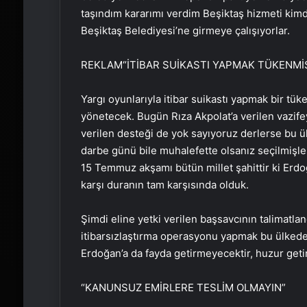
taşındım kararımı verdim Beşiktaş hizmeti kimde
Beşiktaş Belediyesi’ne girmeye çalışıyorlar.
REKLAM
“İTİBAR SUİKASTI YAPMAK TÜKENMİŞ
Yargı oyunlarıyla itibar suikastı yapmak bir tük
yönetecek. Bugün Rıza Akpolat’a verilen vazif
verilen desteği de yok sayıyoruz derlerse bu 
darbe günü bile muhalefette olsanız seçilmişler
15 Temmuz akşamı bütün millet şahittir ki Erdoğ
karşı duranın tam karşısında olduk.
Şimdi eline yetki verilen başsavcının talimatlan
itibarsızlaştırma operasyonu yapmak bu ülkede
Erdoğan’a da fayda getirmeyecektir, huzur geti
“KANUNSUZ EMİRLERE TESLİM OLMAYIN”