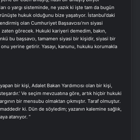
arı o yargı sisteminde, ne yazık ki işte tam da bugün
nüşte hukuk olduğunu bize yaşatıyor. İstanbul’daki
ndirmiş olan Cumhuriyet Başsavcısı’nın siyasi
ü zaten görecek. Hukuki kariyeri demedim, bakın,
nkü bu başsavcı, tamamen siyasi bir kişidir, siyasi bir
e, onu yerine getirir. Yasayı, kanunu, hukuku korumakla
apan bir kişi, Adalet Bakan Yardımcısı olan bir kişi,
teşardır.’ Ve seçim mevzuatına göre, artık hiçbir hukuki
rgının bir mensubu olmaktan çıkmıştır. Taraf olmuştur.
r maddedir ki. Dün de söyledim; yazanın kalemine sağlık,
aya atanıyor. “