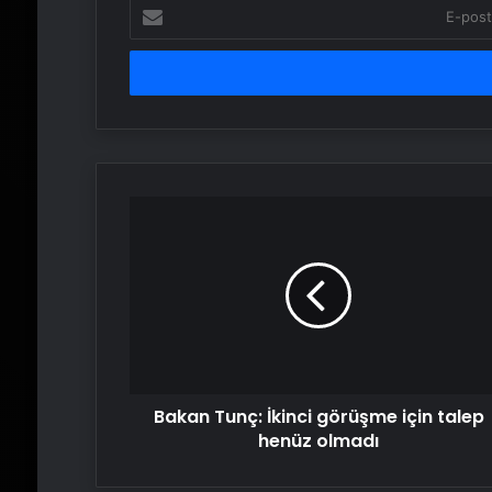
E-
posta
adresinizi
girin
Bakan
Tunç:
İkinci
görüşme
için
talep
henüz
olmadı
Bakan Tunç: İkinci görüşme için talep
henüz olmadı