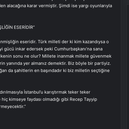
n alacağına karar vermiştir. Şimdi ise yargı oyunlarıyla
LİĞİN ESERİDİR”
enmişliğin eseridir. Türk milleti der ki kim kazandıysa o
eyi gücü inkar edersek peki Cumhurbaşkanı’na sana
ülkenin sonu ne olur? Millete inanmak millete güvenmek
in yanında yer almanız demektir. Biz böyle bir partiyiz.
an da şahitlerin en başındadır ki biz milletin seçtiğine
dırılmasıyla İstanbul’u karıştırmak teker teker
 hiç kimseye faydası olmadığı gibi Recep Tayyip
rmeyecektir.”