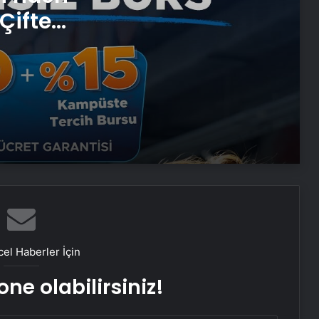
Çifte
 ve
Sevinçler Sağlık: Trusted Hygiene
Product Manufacturer in Turkey
Esat Bey Shop ile Sosyal Medya
Hizmetlerinde Güçlü Panel
Deneyimi
İnternet Ve Fiber Internet Rehberi
25 Yıllık Miras Davasında Gözler
Temmuz Ayındaki Karar
Duruşmasına Çevrildi
el Haberler İçin
ne olabilirsiniz!
İstanbul’da Eşya Depolama Rehberi
Ümraniye Çekmeköy Kadıköy