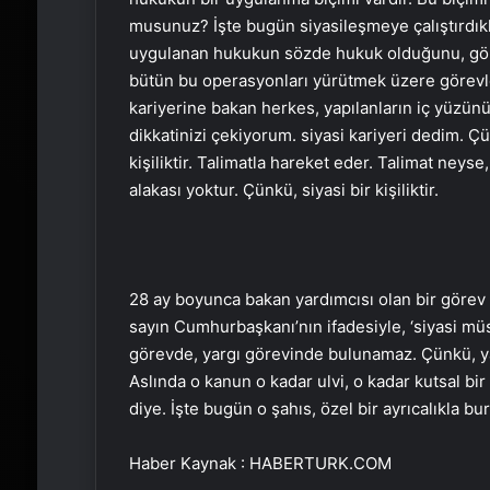
musunuz? İşte bugün siyasileşmeye çalıştırdıkl
uygulanan hukukun sözde hukuk olduğunu, görü
bütün bu operasyonları yürütmek üzere görevle
kariyerine bakan herkes, yapılanların iç yüzün
dikkatinizi çekiyorum. siyasi kariyeri dedim. Çü
kişiliktir. Talimatla hareket eder. Talimat neys
alakası yoktur. Çünkü, siyasi bir kişiliktir.
28 ay boyunca bakan yardımcısı olan bir görev y
sayın Cumhurbaşkanı’nın ifadesiyle, ‘siyasi müs
görevde, yargı görevinde bulunamaz. Çünkü, ya
Aslında o kanun o kadar ulvi, o kadar kutsal bi
diye. İşte bugün o şahıs, özel bir ayrıcalıkla bur
Haber Kaynak : HABERTURK.COM