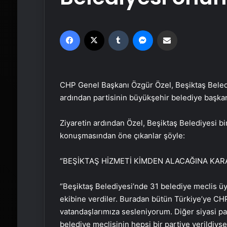
Facebook
X
Tumblr
Messenger
Email'den paylaş
CHP Genel Başkanı Özgür Özel, Beşiktaş Beledi
ardından partisinin büyükşehir belediye başkanla
Ziyaretin ardından Özel, Beşiktaş Belediyesi b
konuşmasından öne çıkanlar şöyle:
“BEŞİKTAŞ HİZMETİ KİMDEN ALACAĞINA KAR
“Beşiktaş Belediyesi’nde 31 belediye meclis üye
ekibine verdiler. Buradan bütün Türkiye’ye CHP 
vatandaşlarımıza sesleniyorum. Diğer siyasi par
belediye meclisinin hepsi bir partiye verildiy