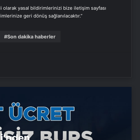
i olarak yasal bildirimlerinizi bize iletişim sayfası
rimlerinize geri dönüş sağlanılacaktır.”
Nişantaşı Üniversitesi’nden 2026 YKS
Adaylarına Çifte Güvence: Sabit
Ücret ve Kesintisiz Burs
Son dakika haberler
Artı Kazan, Endüstriyel Buhar Kazanı
Çözümleriyle Üretim Tesislerine
Verimli Sistemler Sunuyor
Bitkigrow ile Bitki Yetiştiriciliğinde
Doğru Ekipman ve Ürün Seçimi
Petmona : Kedi Maması ve Köpek
Maması İle Tüm Evcil Hayvan
Ürünleri
Porego ile Kargo Süreçlerinizi Daha
si’nden
Kolay Yönetin