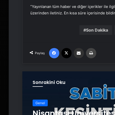
“Yayınlanan tüm haber ve diğer içerikler ile ilgil
üzerinden iletiniz. En kısa süre içerisinde bildi
Son Dakika
Facebook
X
Email'den paylaş
Yaz
Paylaş
Sonrakini Oku
Genel
Nişantaşı Üniversite