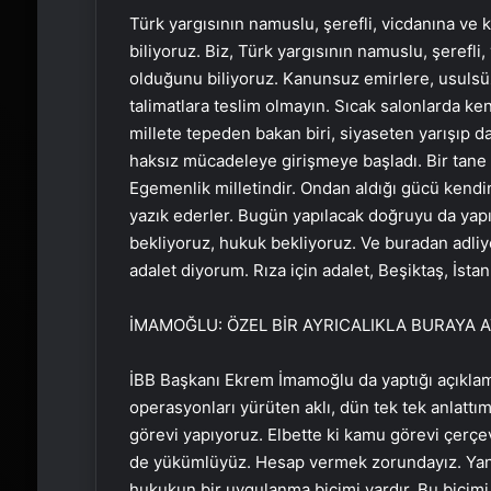
Türk yargısının namuslu, şerefli, vicdanına ve 
biliyoruz. Biz, Türk yargısının namuslu, şerefli
olduğunu biliyoruz. Kanunsuz emirlere, usulsüz 
talimatlara teslim olmayın. Sıcak salonlarda kend
millete tepeden bakan biri, siyaseten yarışıp 
haksız mücadeleye girişmeye başladı. Bir tane 
Egemenlik milletindir. Ondan aldığı gücü kendini
yazık ederler. Bugün yapılacak doğruyu da yapı
bekliyoruz, hukuk bekliyoruz. Ve buradan adliye
adalet diyorum. Rıza için adalet, Beşiktaş, İstanb
İMAMOĞLU: ÖZEL BİR AYRICALIKLA BURAYA 
İBB Başkanı Ekrem İmamoğlu da yaptığı açıklama
operasyonları yürüten aklı, dün tek tek anlattı
görevi yapıyoruz. Elbette ki kamu görevi çerç
de yükümlüyüz. Hesap vermek zorundayız. Yanl
hukukun bir uygulanma biçimi vardır. Bu biçimi y