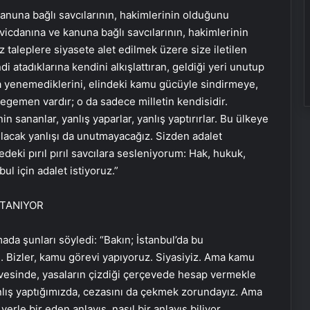
kanuna bağlı savcılarının, hakimlerinin olduğunu
, vicdanına ve kanuna bağlı savcılarının, hakimlerinin
taleplere siyasete alet edilmek üzere size iletilen
i atadıklarına kendini alkışlattıran, geldiği yeri unutup
da yenemediklerini, elindeki kamu gücüyle sindirmeye,
egemen vardır; o da sadece milletin kendisidir.
n sananlar, yanlış yaparlar, yanlış yaptırırlar. Bu ülkeye
lacak yanlışı da unutmayacağız. Sizden adalet
deki pırıl pırıl savcılara sesleniyorum: Hak, hukuk,
ul için adalet istiyoruz.”
ATANIYOR
da şunları söyledi: “Bakın; İstanbul’da bu
m. Bizler, kamu görevi yapıyoruz. Siyasiyiz. Ama kamu
evesinde, yasaların çizdiği çerçevede hesap vermekle
ış yaptığımızda, cezasını da çekmek zorundayız. Ama
erle bir eden anlayış, nasıl bir anlayış biliyor