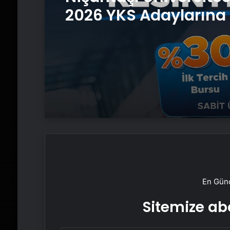
2026 YKS Adaylarına 
Güvence: Sabit Ücret
Kesintisiz Burs
En Günc
Sitemize abo