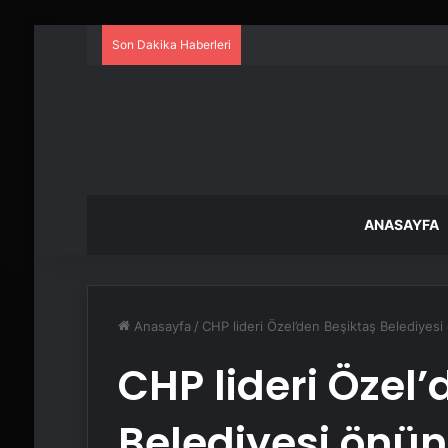
Son Dakika Haberleri
ANASAYFA
Anasayfa
/
CHP lideri Özel’den Beşiktaş Belediyesi
CHP lideri Özel’
Belediyesi önü