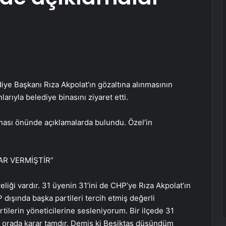
ye Başkanı Rıza Akpolat’ın gözaltına alınmasının
rıyla belediye binasını ziyaret etti.
inası önünde açıklamalarda bulundu. Özel’in
AR VERMİŞTİR”
liği vardır. 31 üyenin 31’ini de CHP’ye Rıza Akpolat’ın
dışında başka partileri tercih etmiş değerli
tilerin yöneticilerine sesleniyorum. Bir ilçede 31
se orada karar tamdır. Demiş ki Beşiktaş düşündüm