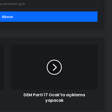
DEM
Parti
17
Ocak'ta
açıklama
yapacak
DEM Parti 17 Ocak'ta açıklama
yapacak