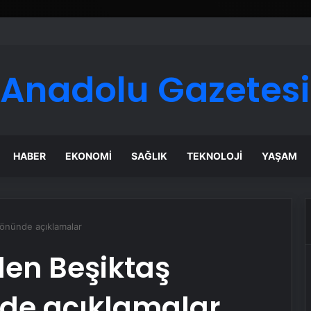
Anadolu Gazetesi
HABER
EKONOMI
SAĞLIK
TEKNOLOJI
YAŞAM
 önünde açıklamalar
den Beşiktaş
nde açıklamalar