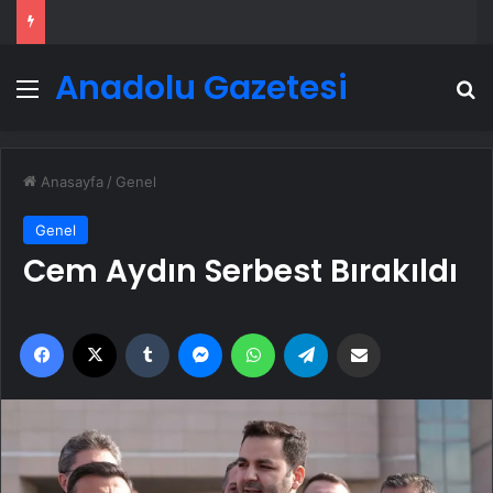
Anadolu Gazetesi
Menü
A
Anasayfa
/
Genel
Genel
Cem Aydın Serbest Bırakıldı
Facebook
X
Tumblr
Messenger
WhatsApp
Telegram
Email'den paylaş