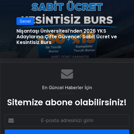
Genel
Nişantaşı Üniversitesi’nden 2026 YKS
Adaylarına Çifte Güvence: Sabit Ücret ve
Kesintisiz Burs
En Güncel Haberler İçin
Sitemize abone olabilirsiniz!
E-
posta
adresinizi