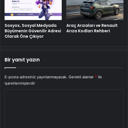
Sosyox, Sosyal Medyada
Araç Arızaları ve Renault
Büyümenin Güvenilir Adresi
Arıza Kodları Rehberi
Olarak Öne Çıkıyor
Bir yanıt yazın
E-posta adresiniz yayınlanmayacak.
Gerekli alanlar
*
ile
işaretlenmişlerdir
Y
o
r
u
m