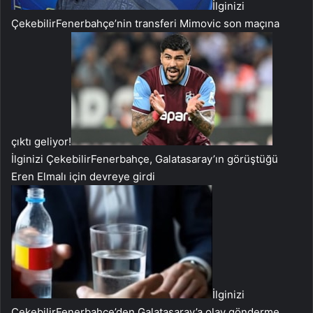
İlginizi
Çekebilir
Fenerbahçe’nin transferi Mimovic son maçına
çıktı geliyor!
İlginizi Çekebilir
Fenerbahçe, Galatasaray’ın görüştüğü
Eren Elmalı için devreye girdi
İlginizi
Çekebilir
Fenerbahçe’den Galatasaray’a olay gönderme