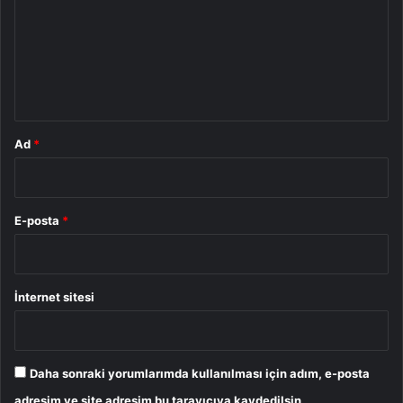
r
u
m
*
Ad
*
E-posta
*
İnternet sitesi
Daha sonraki yorumlarımda kullanılması için adım, e-posta
adresim ve site adresim bu tarayıcıya kaydedilsin.