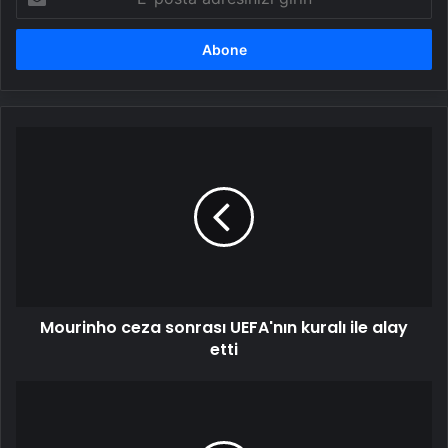
posta
adresinizi
girin
Mourinho
ceza
sonrası
UEFA'nın
kuralı
ile
alay
etti
Mourinho ceza sonrası UEFA'nın kuralı ile alay
etti
17
yıl
sonra