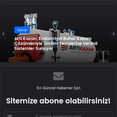
Genel
Artı Kazan, Endüstriyel Buhar Kazanı
Çözümleriyle Üretim Tesislerine Verimli
Sistemler Sunuyor
En Güncel Haberler İçin
Sitemize abone olabilirsiniz!
E-