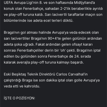
UEFA Avrupa Ligi’nin 8. ve son haftasında Midtjylland’a
konuk olan Fenerbahçe, sahadan 2-2’lik beraberlikle ayrıldı
ve play-off turuna kaldı. Sarı lacivertli taraftarlar maçın son
bölümlerinde ise adeta ecel terleri döktü.
Braga’nın gol atması halinde Avrupa’ya veda edecek olan
sarı lacivertliler Braga’nın 90+4’te gelen golünün ardından
adeta şoka uğradı. Fakat ardından gelen ofsayt kararı
sonrası Fenerbahçeliler derin bir ‘oh’ çekti. Braga’nın iptal
edilen bu golünden sonra Fenerbahçe de 24. sırada
kalarak averajla play-off turuna kalmayı başardı.
Eski Beşiktaş Teknik Direktörü Carlos Carvalhal’in
çalıştırdığı Braga ise son dakika iptal olan golle Avrupa’ya
veda etti ve kahroldu.
İŞTE O POZİSYON: