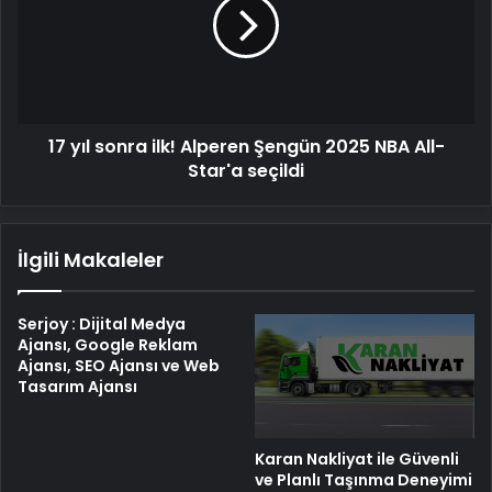
ilk!
Alperen
Şengün
2025
NBA
All-
17 yıl sonra ilk! Alperen Şengün 2025 NBA All-
Star'a
seçildi
Star'a seçildi
İlgili Makaleler
Serjoy : Dijital Medya
Ajansı, Google Reklam
Ajansı, SEO Ajansı ve Web
Tasarım Ajansı
Karan Nakliyat ile Güvenli
ve Planlı Taşınma Deneyimi