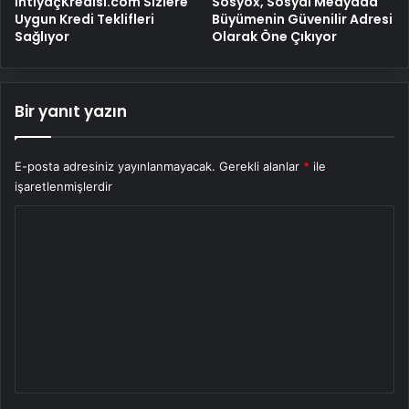
İhtiyaçKredisi.com Sizlere
Sosyox, Sosyal Medyada
Uygun Kredi Teklifleri
Büyümenin Güvenilir Adresi
Sağlıyor
Olarak Öne Çıkıyor
Bir yanıt yazın
E-posta adresiniz yayınlanmayacak.
Gerekli alanlar
*
ile
işaretlenmişlerdir
Y
o
r
u
m
*