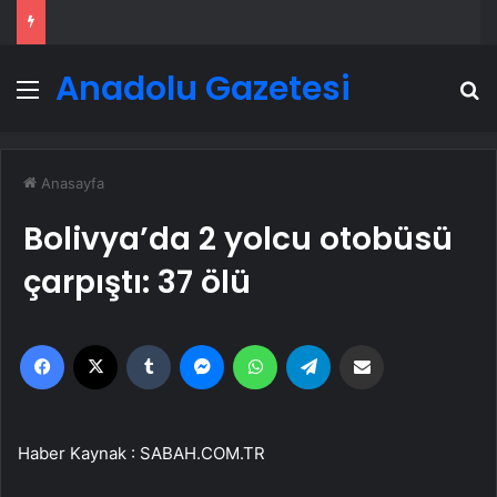
Anadolu Gazetesi
Menü
A
Anasayfa
Bolivya’da 2 yolcu otobüsü
çarpıştı: 37 ölü
Facebook
X
Tumblr
Messenger
WhatsApp
Telegram
Email'den paylaş
Haber Kaynak : SABAH.COM.TR