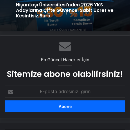
Nişantaşı Üniversitesi’nden 2026 YKS
Adaylarına Çifte Güvence: Sabit Ücret ve
Kesintisiz Burs
En Güncel Haberler İçin
Sitemize abone olabilirsiniz!
E-
posta
adresinizi
girin