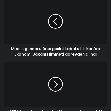
Meclis
gensoru
önergesini
kabul
etti:
İran’da
Ekonomi
Bakanı
Himmeti
Meclis gensoru önergesini kabul etti: İran’da
görevden
alındı
Ekonomi Bakanı Himmeti görevden alındı
ABD’de
korku
dolu
anlar:
Yolcu
uçağı
alev
aldı!