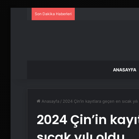
Son Dakika Haberleri
ANASAYFA
Anasayfa
/
2024 Çin’in kayıtlara geçen en sıcak yılı
2024 Çin’in kay
sıcak yılı oldu