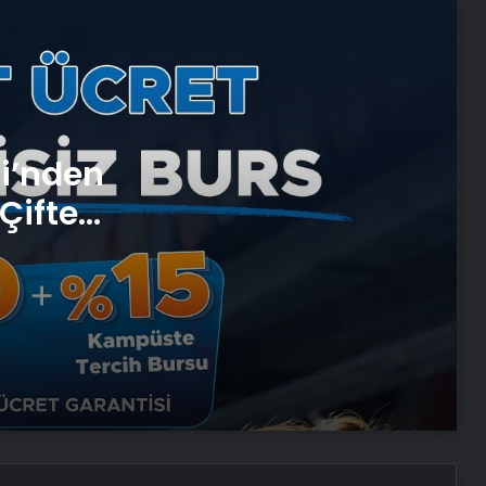
Petmona : Kedi Maması ve Köpek
Maması İle Tüm Evcil Hayvan
Ürünleri
Porego ile Kargo Süreçlerinizi Daha
si’nden
Kolay Yönetin
Çifte
 ve
Sevinçler Sağlık: Trusted Hygiene
Product Manufacturer in Turkey
Esat Bey Shop ile Sosyal Medya
Hizmetlerinde Güçlü Panel
Deneyimi
İnternet Ve Fiber Internet Rehberi