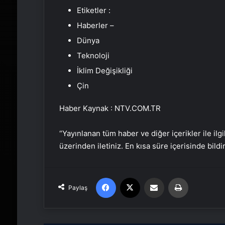
Etiketler :
Haberler –
Dünya
Teknoloji
İklim Değişikliği
Çin
Haber Kaynak : NTV.COM.TR
“Yayınlanan tüm haber ve diğer içerikler ile ilgil
üzerinden iletiniz. En kısa süre içerisinde bildi
Facebook
X
Email'den paylaş
Yaz
Paylaş