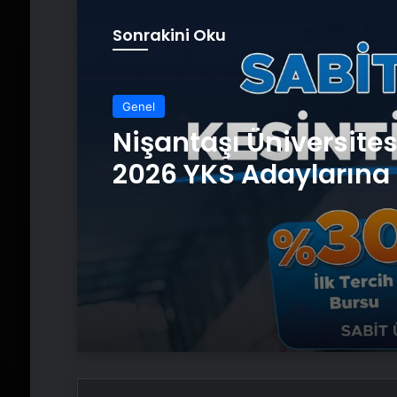
Sonrakini Oku
Genel
Nişantaşı Üniversite
2026 YKS Adaylarına 
Güvence: Sabit Ücret
Kesintisiz Burs