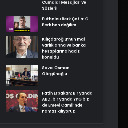
Cumalar Mesajları ve
Sözleri!
Futbolcu Berk Çetin: O
Berk ben değilim
Kılıçdaroğlu’nun mal
varlıklarına ve banka
hesaplarına haciz
konuldu
Savcı Osman
Görgünoğlu
Fatih Erbakan: Bir yanda
ABD, bir yanda YPG biz
de Emevi Camii’nde
namaz kılıyoruz