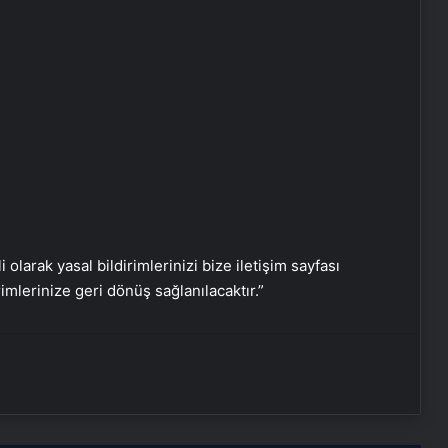
Nişantaşı Üniversitesi’nden 2026 YKS
Adaylarına Çifte Güvence: Sabit
i olarak yasal bildirimlerinizi bize iletişim sayfası
Ücret ve Kesintisiz Burs
rimlerinize geri dönüş sağlanılacaktır.”
Artı Kazan, Endüstriyel Buhar Kazanı
Çözümleriyle Üretim Tesislerine
Verimli Sistemler Sunuyor
Bitkigrow ile Bitki Yetiştiriciliğinde
Doğru Ekipman ve Ürün Seçimi