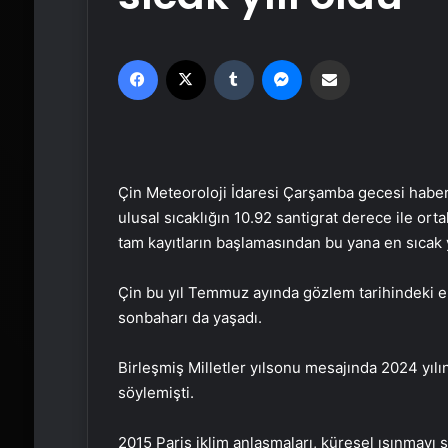
Facebook
X
Tumblr
Messenger
Email'den paylaş
Çin Meteoroloji İdaresi Çarşamba gecesi haber 
ulusal sıcaklığın 10.92 santigrat derece ile or
tam kayıtların başlamasından bu yana en sıcak 
Çin bu yıl Temmuz ayında gözlem tarihindeki en
sonbaharı da yaşadı.
Birleşmiş Milletler yılsonu mesajında 2024 yıl
söylemişti.
2015 Paris iklim anlaşmaları, küresel ısınmayı s