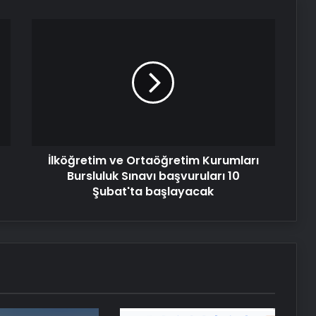
İlköğretim
ve
Ortaöğretim
Kurumları
Bursluluk
Sınavı
başvuruları
10
Şubat'ta
İlköğretim ve Ortaöğretim Kurumları
başlayacak
Bursluluk Sınavı başvuruları 10
Şubat'ta başlayacak