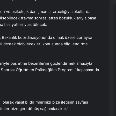
 ve psikolojik danışmanlar aracılığıyla okullarda,
elişebilecek travma sonrası stres bozukluklarıyla başa
ma faaliyetleri yürütülecek.
ri, Bakanlık koordinasyonunda olmak üzere zorlayıcı
sıl destek olabilecekleri konusunda bilgilendirme
leriyle baş etme becerilerini güçlendirmek amacıyla
arı Sonrası Öğretmen Psikoeğitim Programı” kapsamında
Nişantaşı Üniversitesi’nden 2026 YKS
Adaylarına Çifte Güvence: Sabit
i olarak yasal bildirimlerinizi bize iletişim sayfası
Ücret ve Kesintisiz Burs
rimlerinize geri dönüş sağlanılacaktır.”