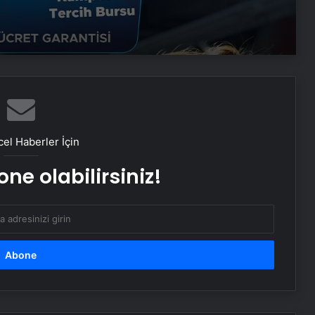
Esat Bey Shop ile Sosyal Medya
Hizmetlerinde Güçlü Panel
Deneyimi
İnternet Ve Fiber Internet Rehberi
25 Yıllık Miras Davasında Gözler
Temmuz Ayındaki Karar
Duruşmasına Çevrildi
el Haberler İçin
ne olabilirsiniz!
İstanbul’da Eşya Depolama Rehberi
Ümraniye Çekmeköy Kadıköy