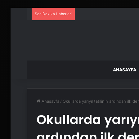
Son Dakika Haberleri
ANASAYFA
Anasayfa
/
Okullarda yarıyıl tatilinin ardından ilk de
Okullarda yarıyıl
ardından ilk der