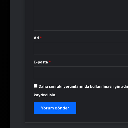
u
m
*
Ad
*
E-posta
*
Daha sonraki yorumlarımda kullanılması için adı
kaydedilsin.