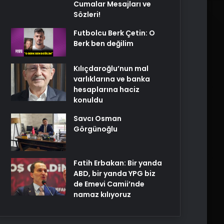
Cumalar Mesajları ve
Sözleri!
Futbolcu Berk Çetin: O
Berk ben değilim
Kılıçdaroğlu’nun mal
varlıklarına ve banka
hesaplarına haciz
konuldu
Savcı Osman
Görgünoğlu
Fatih Erbakan: Bir yanda
ABD, bir yanda YPG biz
de Emevi Camii’nde
namaz kılıyoruz