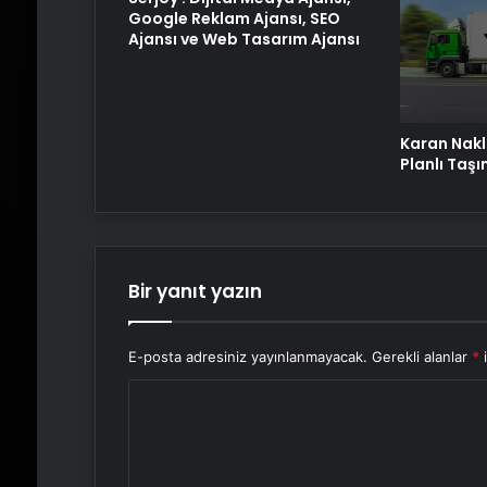
Google Reklam Ajansı, SEO
Ajansı ve Web Tasarım Ajansı
Karan Nakli
Planlı Taş
Bir yanıt yazın
E-posta adresiniz yayınlanmayacak.
Gerekli alanlar
*
i
Y
o
r