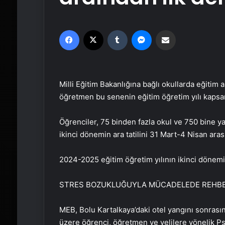
Facebook
X
Tumblr
Messenger
Email'den paylaş
Milli Eğitim Bakanlığına bağlı okullarda eğitim 
öğretmen bu senenin eğitim öğretim yılı kapsam
Öğrenciler, 75 binden fazla okul ve 750 bine y
ikinci dönemin ara tatilini 31 Mart-4 Nisan ara
2024-2025 eğitim öğretim yılının ikinci dönemi
STRES BOZUKLUĞUYLA MÜCADELEDE REHBER
MEB, Bolu Kartalkaya’daki otel yangını sonras
üzere öğrenci, öğretmen ve velilere yönelik Ps