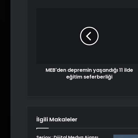
MEB'den
depremin
yaşandığı
11
ilde
eğitim
seferberliği
MEB'den depremin yaşandığı 11 ilde
eğitim seferberliği
İlgili Makaleler
Serjoy : Dijital Medya Ajansı,