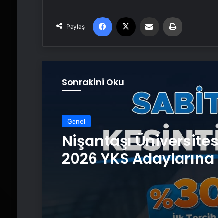
Facebook
X
Email'den paylaş
Yaz
Paylaş
Sonrakini Oku
Genel
Nişantaşı Üniversite
2026 YKS Adaylarına 
Güvence: Sabit Ücret
Kesintisiz Burs