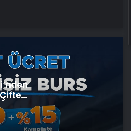
Artı Kazan, Endüstriyel Buhar Kazanı
Çözümleriyle Üretim Tesislerine
Verimli Sistemler Sunuyor
Bitkigrow ile Bitki Yetiştiriciliğinde
Doğru Ekipman ve Ürün Seçimi
Petmona : Kedi Maması ve Köpek
Maması İle Tüm Evcil Hayvan
Ürünleri
Porego ile Kargo Süreçlerinizi Daha
si’nden
Kolay Yönetin
Çifte
 ve
Sevinçler Sağlık: Trusted Hygiene
Product Manufacturer in Turkey