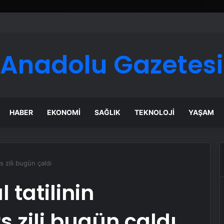
Anadolu Gazetesi
HABER
EKONOMI
SAĞLIK
TEKNOLOJI
YAŞAM
rs zili bugün çaldı
 tatilinin
s zili bugün çaldı