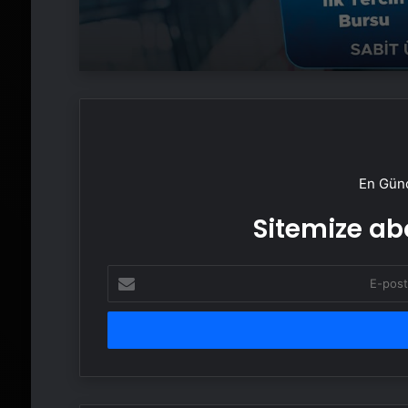
En Günc
Sitemize abo
E-
posta
adresinizi
girin