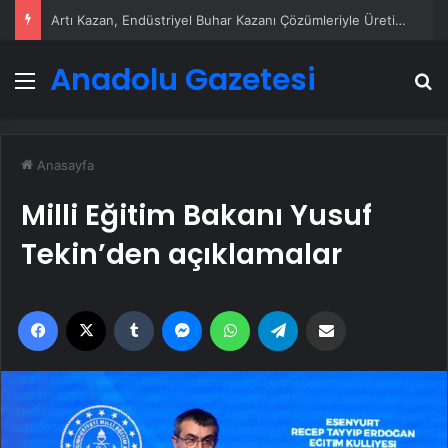
Artı Kazan, Endüstriyel Buhar Kazanı Çözümleriyle Üretim Tesislerine Verimli Sistemler Sunuyor
Anadolu Gazetesi
Menü
A
Anasayfa
Milli Eğitim Bakanı Yusuf
Tekin’den açıklamalar
Facebook
X
Tumblr
Messenger
WhatsApp
Telegram
Email'den paylaş