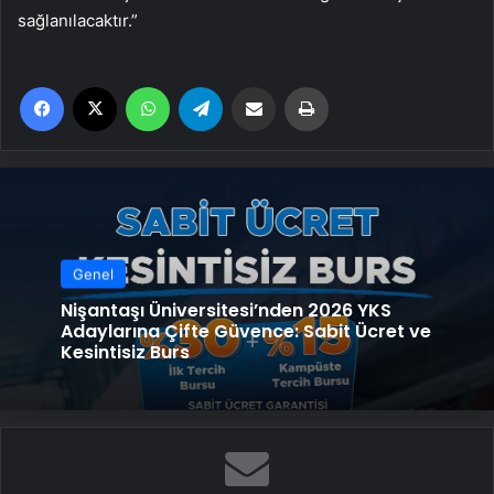
sağlanılacaktır.”
Facebook
X
WhatsApp
Telegram
Email'den paylaş
Yaz
Genel
Nişantaşı Üniversitesi’nden 2026 YKS
Adaylarına Çifte Güvence: Sabit Ücret ve
Kesintisiz Burs