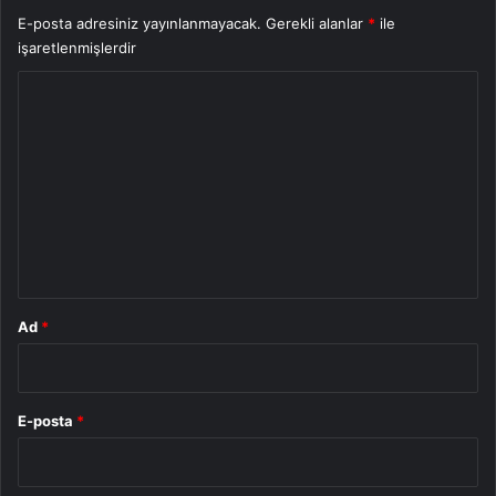
E-posta adresiniz yayınlanmayacak.
Gerekli alanlar
*
ile
işaretlenmişlerdir
Y
o
r
u
m
*
Ad
*
E-posta
*