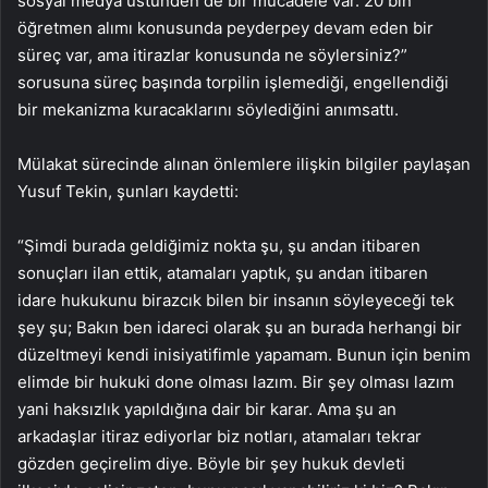
sosyal medya üstünden de bir mücadele var. 20 bin
öğretmen alımı konusunda peyderpey devam eden bir
süreç var, ama itirazlar konusunda ne söylersiniz?”
sorusuna süreç başında torpilin işlemediği, engellendiği
bir mekanizma kuracaklarını söylediğini anımsattı.
Mülakat sürecinde alınan önlemlere ilişkin bilgiler paylaşan
Yusuf Tekin, şunları kaydetti:
“Şimdi burada geldiğimiz nokta şu, şu andan itibaren
sonuçları ilan ettik, atamaları yaptık, şu andan itibaren
idare hukukunu birazcık bilen bir insanın söyleyeceği tek
şey şu; Bakın ben idareci olarak şu an burada herhangi bir
düzeltmeyi kendi inisiyatifimle yapamam. Bunun için benim
elimde bir hukuki done olması lazım. Bir şey olması lazım
yani haksızlık yapıldığına dair bir karar. Ama şu an
arkadaşlar itiraz ediyorlar biz notları, atamaları tekrar
gözden geçirelim diye. Böyle bir şey hukuk devleti