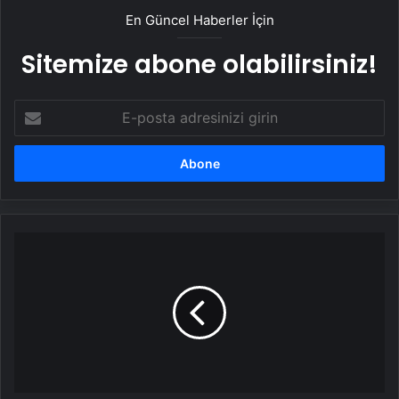
En Güncel Haberler İçin
Sitemize abone olabilirsiniz!
E-
posta
adresinizi
girin
Köy
okulları
için
beş
kitap
getirene
Türk
kahvesi
ikram