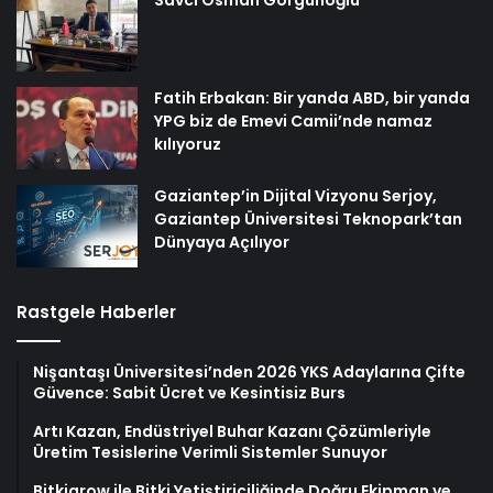
Savcı Osman Görgünoğlu
Fatih Erbakan: Bir yanda ABD, bir yanda
YPG biz de Emevi Camii’nde namaz
kılıyoruz
Gaziantep’in Dijital Vizyonu Serjoy,
Gaziantep Üniversitesi Teknopark’tan
Dünyaya Açılıyor
Rastgele Haberler
Nişantaşı Üniversitesi’nden 2026 YKS Adaylarına Çifte
Güvence: Sabit Ücret ve Kesintisiz Burs
Artı Kazan, Endüstriyel Buhar Kazanı Çözümleriyle
Üretim Tesislerine Verimli Sistemler Sunuyor
Bitkigrow ile Bitki Yetiştiriciliğinde Doğru Ekipman ve