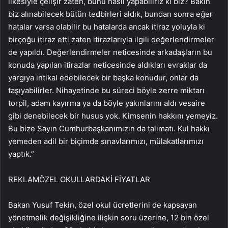
ilkesiyle çelişir zaten, bunu nasıl yapabiliriz ki biz? Bakın
biz alınabilecek bütün tedbirleri aldık, bundan sonra eğer
hatalar varsa olabilir bu hatalarda ancak itiraz yoluyla ki
birçoğu itiraz etti zaten itirazlarıyla ilgili değerlendirmeler
de yapıldı. Değerlendirmeler neticesinde arkadaşların bu
konuda yapılan itirazlar neticesinde aldıkları evraklar da
yargıya intikal edebilecek bir başka konudur, onlar da
taşıyabilirler. Nihayetinde bu süreci böyle zerre miktarı
torpil, adam kayırma ya da böyle yakınlarını aldı vesaire
gibi denebilecek bir husus yok. Kimsenin hakkını yemeyiz.
Bu bize Sayın Cumhurbaşkanımızın da talimatı. Kul hakkı
yemeden adil bir biçimde sınavlarımızı, mülakatlarımızı
yaptık.”
REKLAM
ÖZEL OKULLARDAKİ FİYATLAR
Bakan Yusuf Tekin, özel okul ücretlerini de kapsayan
yönetmelik değişikliğine ilişkin soru üzerine, 12 bin özel