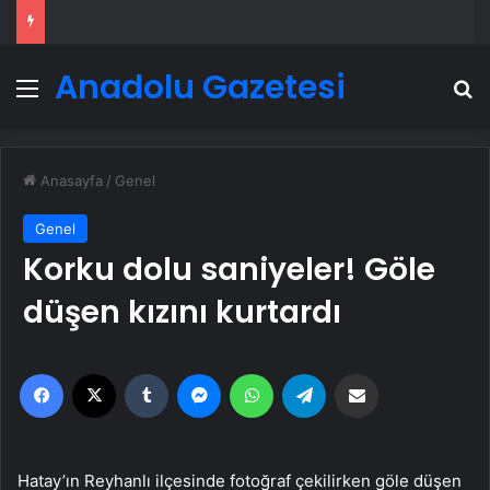
Anadolu Gazetesi
Menü
A
Anasayfa
/
Genel
Genel
Korku dolu saniyeler! Göle
düşen kızını kurtardı
Facebook
X
Tumblr
Messenger
WhatsApp
Telegram
Email'den paylaş
Hatay’ın Reyhanlı ilçesinde fotoğraf çekilirken göle düşen