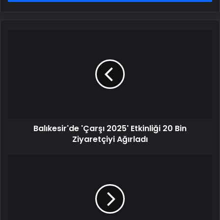
Balıkesir'de
'Çarşı
2025'
Etkinliği
20
Bin
Ziyaretçiyi
Ağırladı
Balıkesir'de 'Çarşı 2025' Etkinliği 20 Bin
Ziyaretçiyi Ağırladı
Bakan
Yerlikaya:
Bu
kabine
dönemimizde
1425