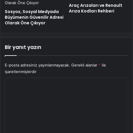
Araç Arızaları ve Renault
Arıza Kodları Rehberi
Sosyox, Sosyal Medyada
Büyümenin Güvenilir Adresi
Olarak Öne Çıkıyor
Bir yanıt yazın
E-posta adresiniz yayınlanmayacak.
Gerekli alanlar
*
ile
işaretlenmişlerdir
Y
o
r
u
m
*