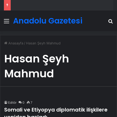
Anadolu Gazetesi
Menü
A
Anasayfa
/
Hasan Şeyh Mahmud
Hasan Şeyh
Mahmud
Editör
0
7
Somali ve Etiyopya diplomatik ilişkilere