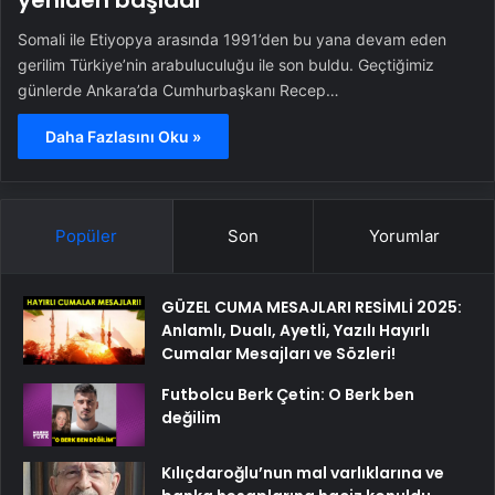
yeniden başladı
Somali ile Etiyopya arasında 1991’den bu yana devam eden
gerilim Türkiye’nin arabuluculuğu ile son buldu. Geçtiğimiz
günlerde Ankara’da Cumhurbaşkanı Recep…
Daha Fazlasını Oku »
Popüler
Son
Yorumlar
GÜZEL CUMA MESAJLARI RESİMLİ 2025:
Anlamlı, Dualı, Ayetli, Yazılı Hayırlı
Cumalar Mesajları ve Sözleri!
Futbolcu Berk Çetin: O Berk ben
değilim
Kılıçdaroğlu’nun mal varlıklarına ve