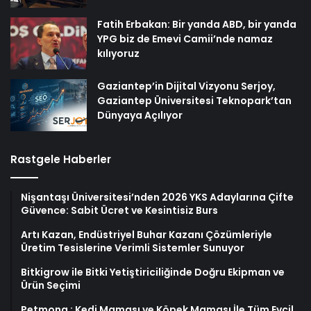
Fatih Erbakan: Bir yanda ABD, bir yanda
YPG biz de Emevi Camii’nde namaz
kılıyoruz
Gaziantep’in Dijital Vizyonu Serjoy,
Gaziantep Üniversitesi Teknopark’tan
Dünyaya Açılıyor
Rastgele Haberler
Nişantaşı Üniversitesi’nden 2026 YKS Adaylarına Çifte
Güvence: Sabit Ücret ve Kesintisiz Burs
Artı Kazan, Endüstriyel Buhar Kazanı Çözümleriyle
Üretim Tesislerine Verimli Sistemler Sunuyor
Bitkigrow ile Bitki Yetiştiriciliğinde Doğru Ekipman ve
Ürün Seçimi
Petmona : Kedi Maması ve Köpek Maması İle Tüm Evcil