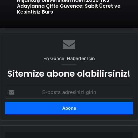
Nişantaşı Üniversitesi’nden 2026 YKS
Adaylarına Çifte Güvence: Sabit Ücret ve
Kesintisiz Burs
En Güncel Haberler İçin
Sitemize abone olabilirsiniz!
E-
posta
adresinizi
girin
Katlanabilir