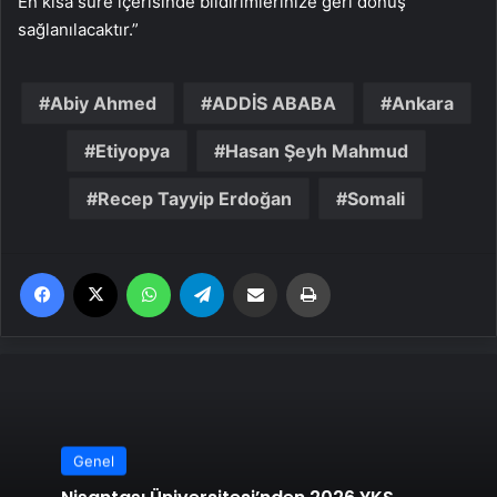
En kısa süre içerisinde bildirimlerinize geri dönüş
sağlanılacaktır.”
Abiy Ahmed
ADDİS ABABA
Ankara
Etiyopya
Hasan Şeyh Mahmud
Recep Tayyip Erdoğan
Somali
Facebook
X
WhatsApp
Telegram
Email'den paylaş
Yaz
Genel