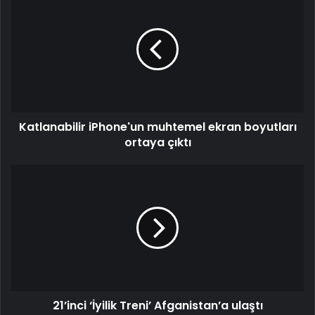
iPhone'un
muhtemel
ekran
boyutları
ortaya
çıktı
Katlanabilir iPhone'un muhtemel ekran boyutları
ortaya çıktı
21’inci
‘İyilik
Treni’
Afganistan’a
ulaştı
21’inci ‘İyilik Treni’ Afganistan’a ulaştı