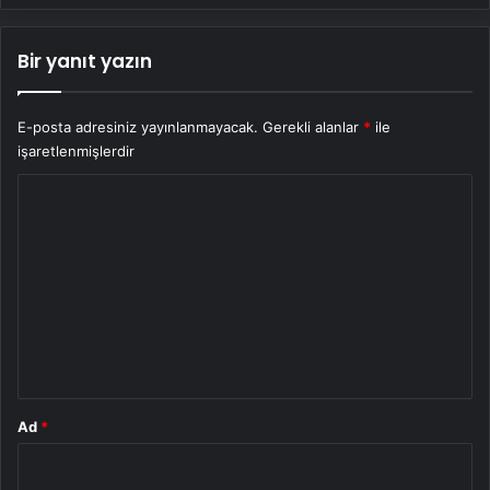
Bir yanıt yazın
E-posta adresiniz yayınlanmayacak.
Gerekli alanlar
*
ile
işaretlenmişlerdir
Y
o
r
u
m
*
Ad
*