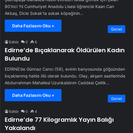
80’inci Yıl Cumhuriyet Anadolu Lisesi öğrencisi Kaan Can
Akbaş, Dicle Sokak’ta sokak köpeğinin…
Daha Fazlasını Oku »
Genel
Editör
0
6
Edirne’de Bıçaklanarak Öldürülen Kadın
Bulundu
EDİRNE’de Günnaz Cancı (56), evinin banyosunda göğsünden
bıçaklanmış halde ölü olarak bulundu. Olay, akşam saatlerinde
Abdurrahman Mahallesi Uzunkaldırım Caddesi Çeltik…
Daha Fazlasını Oku »
Genel
Editör
0
4
Edirne’de 77 Kilogramlık Yayın Balığı
Yakalandı