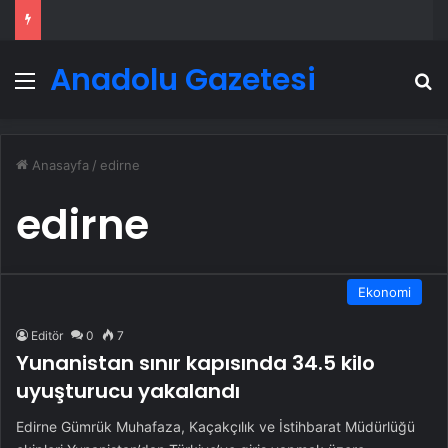
Anadolu Gazetesi
Menü
A
Anasayfa
/
edirne
edirne
Ekonomi
Editör
0
7
Yunanistan sınır kapısında 34.5 kilo
uyuşturucu yakalandı
Edirne Gümrük Muhafaza, Kaçakçılık ve İstihbarat Müdürlüğü