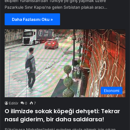
ekipleri Yunanistan’dan Türkiye’ye giriş yapmak üzere
Pazarkule Sınır Kapısı’na gelen Sırbistan plakalı aracı…
Daha Fazlasını Oku »
Ekonomi
Editör
0
7
O ilimizde sokak köpeği dehşeti: Tekrar
nasıl giderim, bir daha saldılarsa!
Şükrüpaşa Mahallesi’ndeki evinden okula gitmek için çıkan