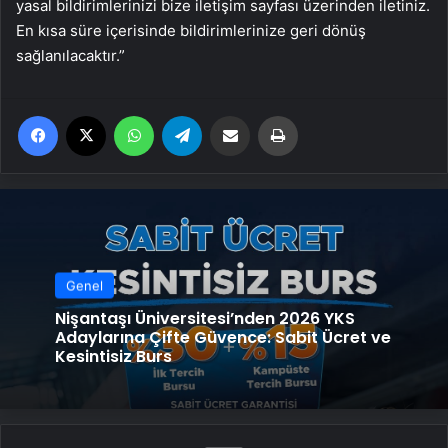
yasal bildirimlerinizi bize iletişim sayfası üzerinden iletiniz.
En kısa süre içerisinde bildirimlerinize geri dönüş
sağlanılacaktır.”
Facebook
X
WhatsApp
Telegram
Email'den paylaş
Yaz
Genel
Nişantaşı Üniversitesi’nden 2026 YKS
Adaylarına Çifte Güvence: Sabit Ücret ve
Kesintisiz Burs