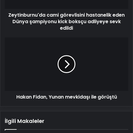
kick
boksçu
Zeytinburnu'da cami görevlisini hastanelik eden
adliyeye
sevk
Dünya şampiyonu kick boksçu adliyeye sevk
edildi
edildi
Hakan
Fidan,
Yunan
mevkidaşı
ile
görüştü
Hakan Fidan, Yunan mevkidaşı ile görüştü
İlgili Makaleler