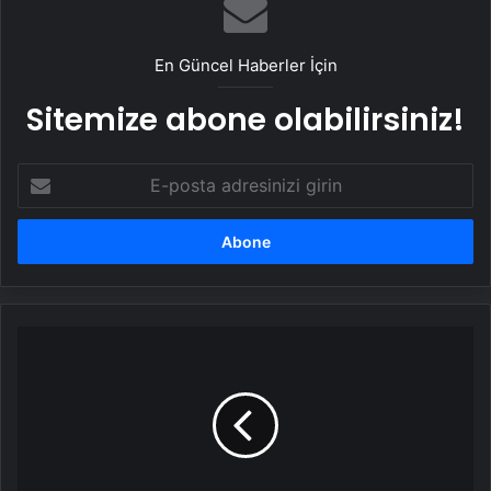
En Güncel Haberler İçin
Sitemize abone olabilirsiniz!
E-
posta
adresinizi
girin
Zeytinburnu'da
cami
görevlisini
hastanelik
eden
Dünya
şampiyonu