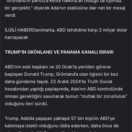
“Grönland’ın yalnızca kendi halkına ait olduğu tartışılmaz
bir gerçektir.” diyerek Ada’nın statüsüne dair net bir mesaj
verdi.
İLGİLİ HABER
Danimarka, ABD tehdidine karşı 2 milyar dolar
harcayacak
TRUMP’IN GRÖNLAND VE PANAMA KANALI ISRARI
ABD’nin eski başkanı ve 20 Ocak’ta yeniden göreve
başlayan Donald Trump, Grönland’a olan ilgisini bir kez
daha gündeme taşıdı. 23 Aralık 2024’te Truth Social
hesabından yaptığı paylaşımda, Ada’nın ABD kontrolünde
olması gerektiğini savunarak bunun “mutlak bir zorunluluk”
olduğunu ileri sürdü.
Trump, Ada’da yaşayan yaklaşık 57 bin kişinin ABD’ye
katılmaya istekli olduğunu iddia ederken, daha önce de