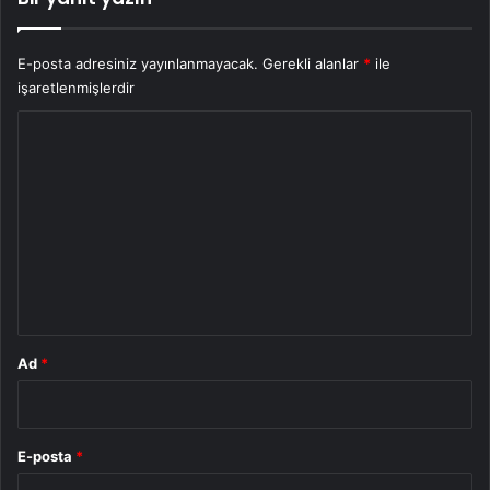
E-posta adresiniz yayınlanmayacak.
Gerekli alanlar
*
ile
işaretlenmişlerdir
Y
o
r
u
m
*
Ad
*
E-posta
*