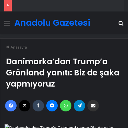
Anadolu Gazetesi
Menü
A
Anasayfa
Danimarka’dan Trump’a
Grönland yanıtı: Biz de şaka
yapmıyoruz
Facebook
X
Tumblr
Messenger
WhatsApp
Telegram
Email'den paylaş